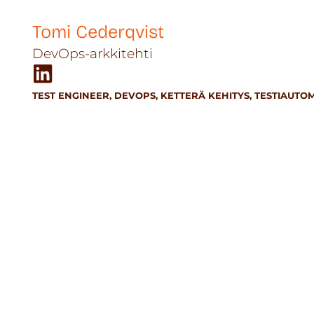
Tomi Cederqvist
DevOps-arkkitehti
TEST ENGINEER, DEVOPS
,
KETTERÄ KEHITYS
,
TESTIAUTOM