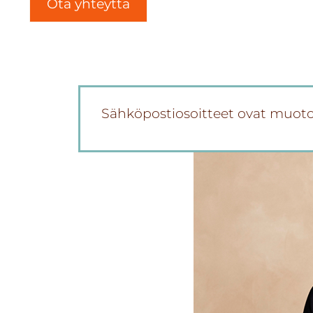
Ota yhteyttä
Sähköpostiosoitteet ovat muot