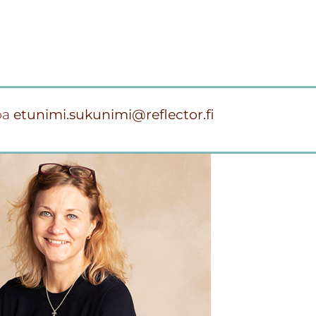
oa
etunimi.sukunimi@reflector.fi