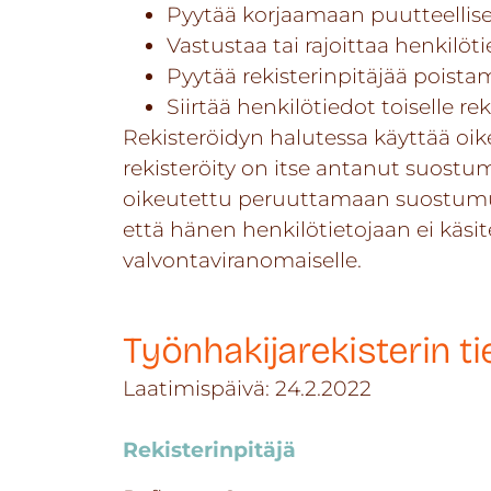
Pyytää korjaamaan puutteelliset 
Vastustaa tai rajoittaa henkilö
Pyytää rekisterinpitäjää poist
Siirtää henkilötiedot toiselle rek
Rekisteröidyn halutessa käyttää oik
rekisteröity on itse antanut suostum
oikeutettu peruuttamaan suostumuks
että hänen henkilötietojaan ei käsit
valvontaviranomaiselle.
Työnhakijarekisterin t
Laatimispäivä: 24.2.2022
Rekisterinpitäjä