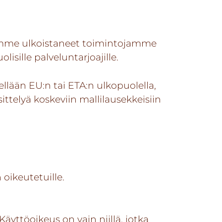
lemme ulkoistaneet toimintojamme
isille palveluntarjoajille.
ellään EU:n tai ETA:n ulkopuolella,
ttelyä koskeviin mallilausekkeisiin
 oikeutetuille.
 Käyttöoikeus on vain niillä, jotka