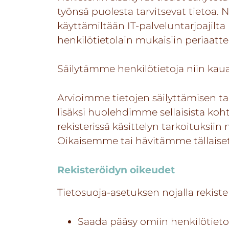
työnsä puolesta tarvitsevat tietoa. Nä
käyttämiltään IT-palveluntarjoajilt
henkilötietolain mukaisiin periaattei
Säilytämme henkilötietoja niin kau
Arvioimme tietojen säilyttämisen ta
lisäksi huolehdimme sellaisista kohtu
rekisterissä käsittelyn tarkoituksii
Oikaisemme tai hävitämme tällaiset
Rekisteröidyn oikeudet
Tietosuoja-asetuksen nojalla rekiste
Saada pääsy omiin henkilötieto