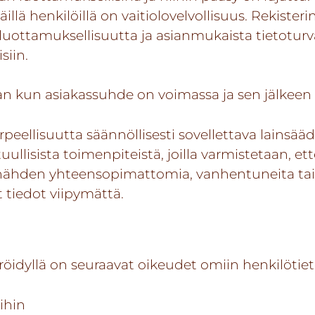
illä henkilöillä on vaitiolovelvollisuus. Rekisterin
a luottamuksellisuutta ja asianmukaista tietotur
siin.
an kun asiakassuhde on voimassa ja sen jälkeen 
rpeellisuutta säännöllisesti sovellettava lain
ullisista toimenpiteistä, joilla varmistetaan, ette
n nähden yhteensopimattomia, vanhentuneita tai v
 tiedot viipymättä.
röidyllä on seuraavat oikeudet omiin henkilötiet
ihin