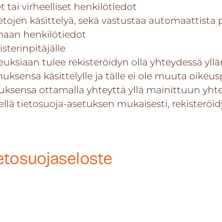
tai virheelliset henkilötiedot
tietojen käsittelyä, sekä vastustaa automaattist
amaan henkilötiedot
isterinpitäjälle
euksiaan tulee rekisteröidyn olla yhteydessä yll
uksensa käsittelylle ja tälle ei ole muuta oikeusp
ensa ottamalla yhteyttä yllä mainittuun yhteys
ellä tietosuoja-asetuksen mukaisesti, rekisteröid
ietosuojaseloste