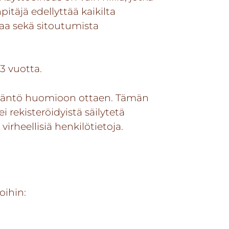
pitäjä edellyttää kaikilta
vaa sekä sitoutumista
3 vuotta.
säädäntö huomioon ottaen. Tämän
i rekisteröidyistä säilytetä
irheellisiä henkilötietoja.
oihin: