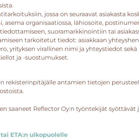
ista.
itarkoituksiin, jossa on seuraavat asiakasta kosk
, asema organisaatiossa, lähiosoite, postinumero
 tiedottamiseen, suoramarkkinointiin tai asiaka
miseen tarkoitetut tiedot: asiakkaan yhteyshen
 yrityksen virallinen nimi ja yhteystiedot sekä 
iellot ja -suostumukset.
n rekisterinpitäjälle antamien tietojen perusteel
dostoista.
 saaneet Reflector Oy:n työntekijät syöttävät 
 tai ETA:n ulkopuolelle