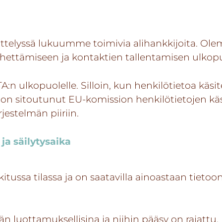
ttelyssä lukuumme toimivia alihankkijoita. O
ähettämiseen ja kontaktien tallentamisen ulkopuol
A:n ulkopuolelle. Silloin, kun henkilötietoa käsit
 on sitoutunut EU-komission henkilötietojen käsi
jestelmän piiriin.
ja säilytysaika
tussa tilassa ja on saatavilla ainoastaan tietoon
ään luottamuksellisina ja niihin pääsy on rajattu.