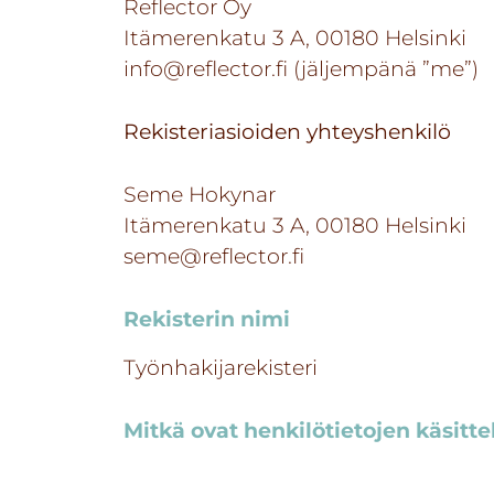
Reflector Oy
Itämerenkatu 3 A, 00180 Helsinki
info@reflector.fi
(jäljempänä ”me”)
Rekisteriasioiden yhteyshenkilö
Seme Hokynar
Itämerenkatu 3 A, 00180 Helsinki
seme@reflector.fi
Rekisterin nimi
Työnhakijarekisteri
Mitkä ovat henkilötietojen käsitte