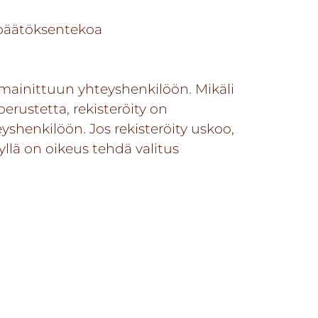
a päätöksentekoa
ämainittuun yhteyshenkilöön. Mikäli
erustetta, rekisteröity on
henkilöön. Jos rekisteröity uskoo,
yllä on oikeus tehdä valitus