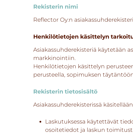
Rekisterin nimi
Reflector Oy:n asiakassuhderekister
Henkilötietojen käsittelyn tarkoit
Asiakassuhderekisteriä käytetään a
markkinointiin.
Henkilötietojen käsittelyn peruste
perusteella, sopimuksen täytäntö
Rekisterin tietosisältö
Asiakassuhderekisterissä käsitellään 
Laskutuksessa käytettävät tiedot
osoitetiedot ja laskun toimitus