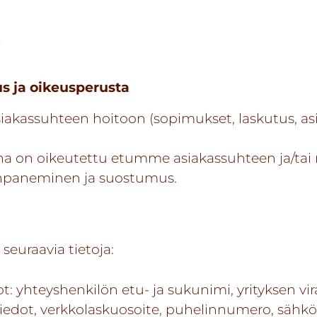
i
us ja oikeusperusta
siakassuhteen hoitoon (sopimukset, laskutus, as
ena on oikeutettu etumme asiakassuhteen ja/tai
önpaneminen ja suostumus.
seuraavia tietoja:
: yhteyshenkilön etu- ja sukunimi, yrityksen vir
tiedot, verkkolaskuosoite, puhelinnumero, sähk