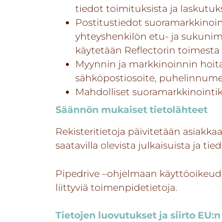
tiedot toimituksista ja laskutuks
Postitustiedot suoramarkkinoint
yhteyshenkilön etu- ja sukunimi
käytetään Reflectorin toimesta
Myynnin ja markkinoinnin hoita
sähköpostiosoite, puhelinnumero,
Mahdolliset suoramarkkinointik
Säännön mukaiset tietolähteet
Rekisteritietoja päivitetään asiakkaa
saatavilla olevista julkaisuista ja tie
Pipedrive –ohjelmaan käyttöoikeuden
liittyviä toimenpidetietoja.
Tietojen luovutukset ja siirto EU:n