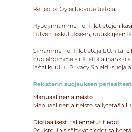
Reflector Oy ei luovuta tietoja.
Hyödynnämme henkilötietojen käsi
liittyen laskutukseen, uutiskirjeen l
Siirrämme henkilötietoja EU:n tai ET
huolehdimme siitä, että alihankkija
ja/tai kuuluu Privacy Shield -suojajär
Rekisterin suojauksen periaatteet 
Manuaalinen aineisto
Manuaalinen aineisto säilytetään luki
Digitaalisesti tallennetut tiedot
Rekisteriin sisältyvät tiedot säilytet