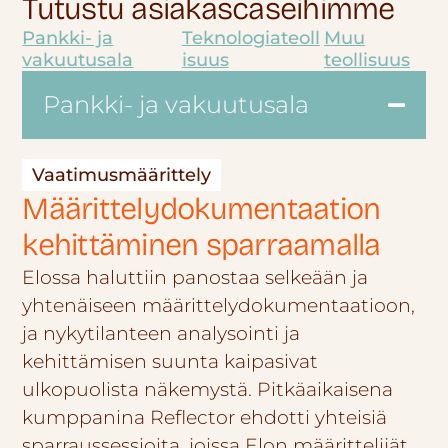
Tutustu asiakascaseihimme
Pankki- ja
Teknologiateoll
Muu
vakuutusala
isuus
teollisuus
Pankki- ja vakuutusala
Vaatimusmäärittely
Määrittelydokumentaation
kehittäminen sparraamalla
Elossa haluttiin panostaa selkeään ja
yhtenäiseen määrittelydokumentaatioon,
ja nykytilanteen analysointi ja
kehittämisen suunta kaipasivat
ulkopuolista näkemystä. Pitkäaikaisena
kumppanina Reflector ehdotti yhteisiä
sparraussessioita, joissa Elon määrittelijät,