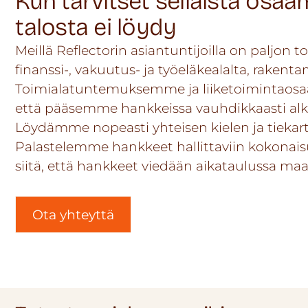
Kun tarvitset sellaista osaa
talosta ei löydy
Meillä Reflectorin asiantuntijoilla on paljon t
finanssi-, vakuutus- ja työeläkealalta, rakenta
Toimialatuntemuksemme ja liiketoimintaosa
että pääsemme hankkeissa vauhdikkaasti al
Löydämme nopeasti yhteisen kielen ja tieka
Palastelemme hankkeet hallittaviin kokonai
siitä, että hankkeet viedään aikataulussa maal
Ota yhteyttä