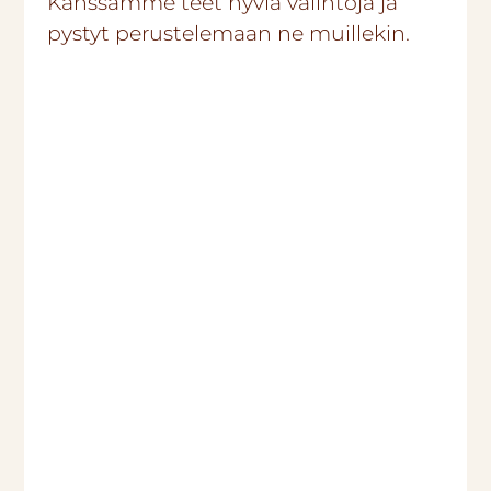
Kanssamme teet hyviä valintoja ja
pystyt perustelemaan ne muillekin.