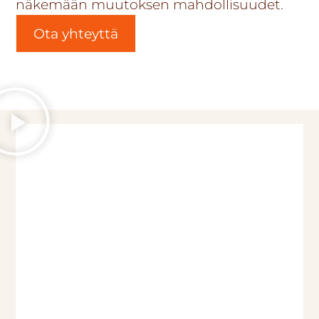
näkemään muutoksen mahdollisuudet.
Ota yhteyttä