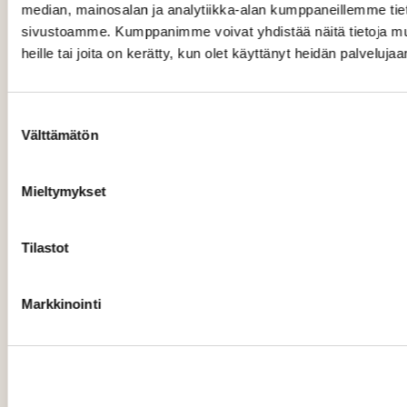
median, mainosalan ja analytiikka-alan kumppaneillemme tieto
sivustoamme. Kumppanimme voivat yhdistää näitä tietoja muihi
Kokeneet vaatimusmäärittelijämme
heille tai joita on kerätty, kun olet käyttänyt heidän palvelujaa
osaavat yhdistää liiketoiminnan
vaatimukset ja tietotekniikan
mahdollisuudet sekä varmistavat, että
Suostumuksen
Välttämätön
valinta
projektissa tehdään oikeita asioita –
kustannustehokkaasti.
Mieltymykset
Tutustu vaatimusmäärittely-
palveluihimme
Tilastot
Markkinointi
Vaatimusmäärittely
Reflector on julkishallinnon