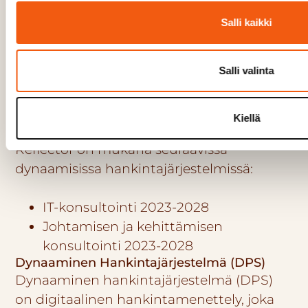
sopimustoimittaja
Salli kaikki
Tarjoamme julkishallinnolle laajan
valikoiman asiantuntijapalveluita, jotka
kattavat IT-konsultoinnin sekä johtamisen
Salli valinta
ja kehittämisen tarpeet vuosille 2023-
2028.
Kiellä
Reflector on mukana seuraavissa
dynaamisissa hankintajärjestelmissä:
IT-konsultointi 2023-2028
Johtamisen ja kehittämisen
konsultointi 2023-2028
Dynaaminen Hankintajärjestelmä (DPS)
Dynaaminen hankintajärjestelmä (DPS)
on digitaalinen hankintamenettely, joka