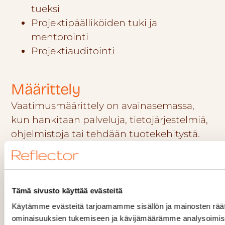
tueksi
Projektipäälliköiden tuki ja
mentorointi
Projektiauditointi
Määrittely
Vaatimusmäärittely on avainasemassa,
kun hankitaan palveluja, tietojärjestelmiä,
ohjelmistoja tai tehdään tuotekehitystä.
Vaatimusmäärittelyn lähtökohtana ovat
yrityksen liiketoimintatavoitteista johdetut
tarpeet. Onnistunut vaatimusmäärittely
Tämä sivusto käyttää evästeitä
edellyttää selkeitä rajauksia ja huolellista
Käytämme evästeitä tarjoamamme sisällön ja mainosten räät
dokumentointia.
ominaisuuksien tukemiseen ja kävijämäärämme analysoimise