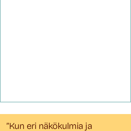
”Kun eri näkökulmia ja