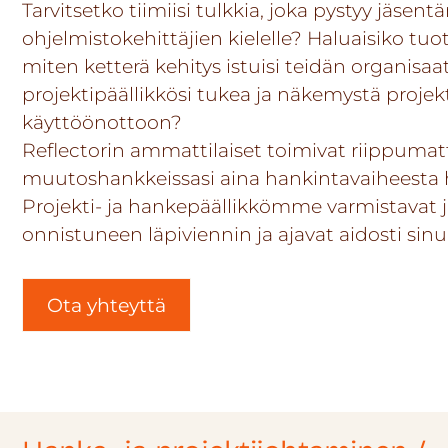
Tarvitsetko tiimiisi tulkkia, joka pystyy jäse
ohjelmistokehittäjien kielelle? Haluaisiko tuo
miten ketterä kehitys istuisi teidän organis
projektipäällikkösi tukea ja näkemystä projekti
käyttöönottoon?
Reflectorin ammattilaiset toimivat riippum
muutoshankkeissasi aina hankintavaiheesta
Projekti- ja hankepäällikkömme varmistavat 
onnistuneen läpiviennin ja ajavat aidosti sinu
Ota yhteyttä