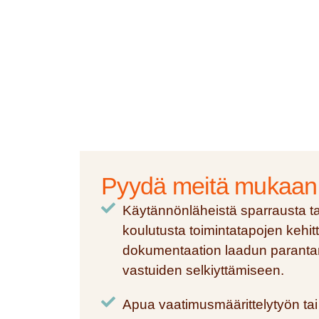
Pyydä meitä mukaan, j
Käytännönläheistä sparrausta tai
koulutusta toimintatapojen kehi
dokumentaation laadun parantami
vastuiden selkiyttämiseen.
Apua vaatimusmäärittelytyön tai