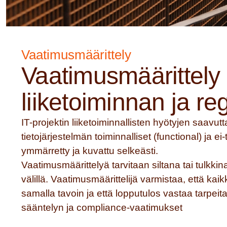
Vaatimusmäärittely
Vaatimusmäärittely
liiketoiminnan ja re
IT-projektin liiketoiminnallisten hyötyjen saavutt
tietojärjestelmän toiminnalliset (functional) ja ei
ymmärretty ja kuvattu selkeästi.
Vaatimusmäärittelyä tarvitaan siltana tai tulkkin
välillä. Vaatimusmäärittelijä varmistaa, että kai
samalla tavoin ja että lopputulos vastaa tarpei
sääntelyn ja compliance-vaatimukset