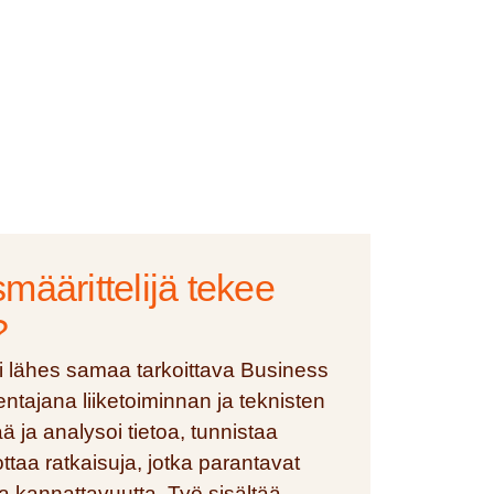
määrittelijä tekee
?
ai lähes samaa tarkoittava Business
kentajana liiketoiminnan ja teknisten
ää ja analysoi tietoa, tunnistaa
ttaa ratkaisuja, jotka parantavat
ja kannattavuutta. Työ sisältää