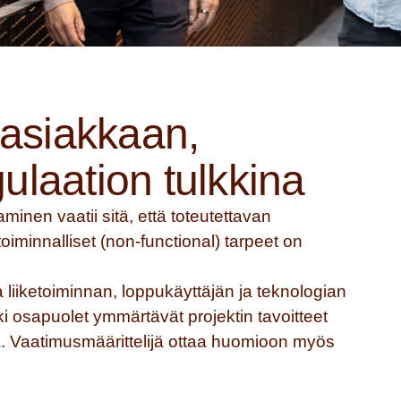
 asiakkaan,
gulaation tulkkina
aminen vaatii sitä, että toteutettavan
-toiminnalliset (non-functional) tarpeet on
a liiketoiminnan, loppukäyttäjän ja teknologian
kki osapuolet ymmärtävät projektin tavoitteet
ta. Vaatimusmäärittelijä ottaa huomioon myös