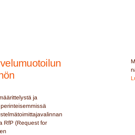
lvelumuotoilun
M
n
nnön
L
äärittelystä ja
ä perinteisemmissä
stelmätoimittajavalinnan
ja RfP (Request for
nen