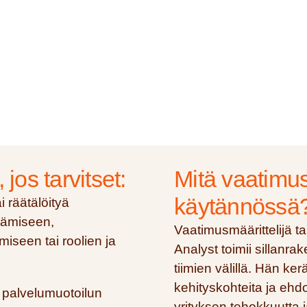
os tarvitset:
Mitä vaatimus
käytännössä
 räätälöityä
ttämiseen,
Vaatimusmäärittelijä t
seen tai roolien ja
Analyst toimii sillanra
tiimien välillä. Hän ker
kehityskohteita ja ehdo
 palvelumuotoilun
yrityksen tehokkuutta 