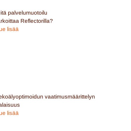
itä palvelumuotoilu
arkoittaa Reflectorilla?
ue lisää
ekoälyoptimoidun vaatimusmäärittelyn
alaisuus
ue lisää