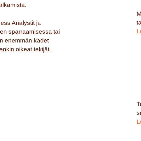
alkamista.
M
t
ess Analystit ja
L
ojen sparraamisessa tai
i on enemmän kädet
nkin oikeat tekijät.
T
s
L