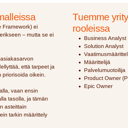
malleissa
Tuemme yrity
rooleissa
e Framework) ei
 erikseen – mutta se ei
Business Analyst
Solution Analyst
Vaatimusmäärittel
 asiakasarvon
Määrittelijä
lyttää, että tarpeet ja
Palvelumuotoilija
priorisoida oikein.
Product Owner (
Epic Owner
alla, vaan ensin
a tasolla, ja tämän
 asteittain
ein tarkin määrittely