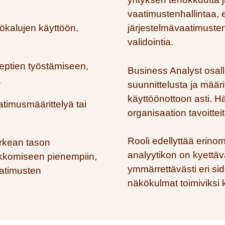
vaatimustenhallintaa, el
ökalujen käyttöön,
järjestelmävaatimusten
validointia.
eptien työstämiseen,
Business Analyst osall
.
suunnittelusta ja määri
käyttöönottoon asti. Hä
timusmäärittelyä tai
organisaation tavoitteit
Rooli edellyttää erinoma
orkean tason
analyytikon on kyettäv
lkkomiseen pienempiin,
ymmärrettävästi eri sid
aatimusten
näkökulmat toimiviksi 