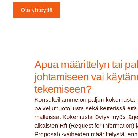
Ota yhteyttä
Apua määrittelyn tai pa
johtamiseen vai käytä
tekemiseen?
Konsulteillamme on paljon kokemusta m
palvelumuotoilusta sekä ketterissä ett
malleissa. Kokemusta löytyy myös järje
aikaisten RfI (Request for Information) 
Proposal) -vaiheiden määrittelystä, en