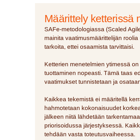
Määrittely ketterissä 
SAFe-metodologiassa (Scaled Agil
mainita vaatimusmäärittelijän roolia
tarkoita, ettei osaamista tarvittaisi.
Ketterien menetelmien ytimessä on
tuottaminen nopeasti. Tämä taas edel
vaatimukset tunnistetaan ja osataan 
Kaikkea tekemistä ei määritellä kerr
hahmotetaan kokonaisuudet korkeall
jälkeen niitä lähdetään tarkentamaan
priorisoidussa järjestyksessä. Kaikk
tehdään vasta toteutusvaiheessa.