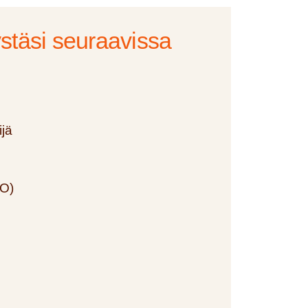
stäsi seuraavissa
ijä
PO)