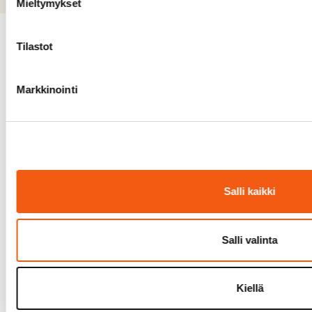
Mieltymykset
Tilastot
Johtoryhmä
Markkinointi
Henri Sintonen
Johtaja, palvelut ja kehittäminen
040 032 6560
YRITYSARKKITEHTUURI
,
STRATEGIA
,
TIEDOLLA JOHTAMINEN
,
Salli kaikki
MUUTOSHALLINTA
Salli valinta
Heli Syväoja
Toimitusjohtaja
Kiellä
050 339 0468