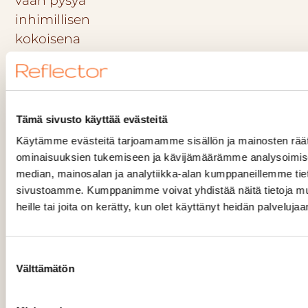
vaan pysyä
inhimillisen
kokoisena
asiantuntijatalona,
jossa kaikki tuntevat
toisensa ja yhteistyö
on sujuvaa. Viime
Tämä sivusto käyttää evästeitä
vuosina olemme
Käytämme evästeitä tarjoamamme sisällön ja mainosten räät
kasvaneet
ominaisuuksien tukemiseen ja kävijämäärämme analysoimise
maltillisesti
median, mainosalan ja analytiikka-alan kumppaneillemme tieto
sivustoamme. Kumppanimme voivat yhdistää näitä tietoja muihi
vahvistaen yhtiön
heille tai joita on kerätty, kun olet käyttänyt heidän palvelujaa
rakennetta ja
selkeyttäen
johtamismalleja.
Suostumuksen
Välttämätön
valinta