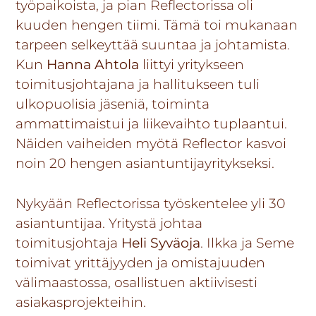
työpaikoista, ja pian Reflectorissa oli
kuuden hengen tiimi. Tämä toi mukanaan
tarpeen selkeyttää suuntaa ja johtamista.
Kun
Hanna Ahtola
liittyi yritykseen
toimitusjohtajana ja hallitukseen tuli
ulkopuolisia jäseniä, toiminta
ammattimaistui ja liikevaihto tuplaantui.
Näiden vaiheiden myötä Reflector kasvoi
noin 20 hengen asiantuntijayritykseksi.
Nykyään Reflectorissa työskentelee yli 30
asiantuntijaa. Yritystä johtaa
toimitusjohtaja
Heli Syväoja
. Ilkka ja Seme
toimivat yrittäjyyden ja omistajuuden
välimaastossa, osallistuen aktiivisesti
asiakasprojekteihin.