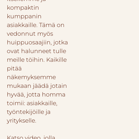
kompaktin
kumppanin
asiakkaille. Tämä on
vedonnut myös
huippuosaajiin, jotka
ovat halunneet tulle
meille töihin. Kaikille
pitää
näkemyksemme
mukaan jäädä jotain
hyvää, jotta homma
toimii: asiakkaille,
työntekijöille ja
yritykselle.
Katso video, jolla