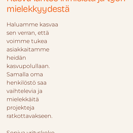
mielekkyydestä
Haluamme kasvaa
sen verran, että
voimme tukea
asiakkaitamme
heidän
kasvupolullaan.
Samalla oma
henkilöstö saa
vaihtelevia ja
mielekkäitä
projekteja
ratkottavakseen.
Sopiva yrityskoko