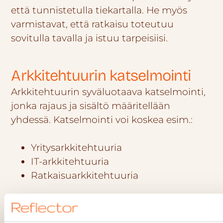
että tunnistetulla tiekartalla. He myös
varmistavat, että ratkaisu toteutuu
sovitulla tavalla ja istuu tarpeisiisi.
Arkkitehtuurin katselmointi
Arkkitehtuurin syväluotaava katselmointi,
jonka rajaus ja sisältö määritellään
yhdessä. Katselmointi voi koskea esim.:
Yritysarkkitehtuuria
IT-arkkitehtuuria
Ratkaisuarkkitehtuuria
Katselmoinnin tuloksena saat selkeän
kokonaisnäkemyksen