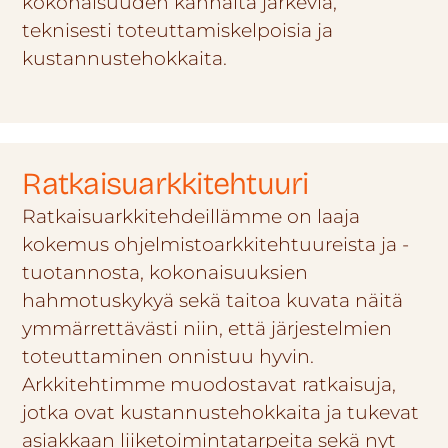
kokonaisuuden kannalta järkeviä,
teknisesti toteuttamiskelpoisia ja
kustannustehokkaita.
Ratkaisuarkkitehtuuri
Ratkaisu­arkkitehdeillämme on laaja
kokemus ohjelmisto­arkkitehtuureista ja -
tuotannosta, kokonaisuuksien
hahmotuskykyä sekä taitoa kuvata näitä
ymmärrettävästi niin, että järjestelmien
toteuttaminen onnistuu hyvin.
Arkkitehtimme muodostavat ratkaisuja,
jotka ovat kustannustehokkaita ja tukevat
asiakkaan liiketoimintatarpeita sekä nyt