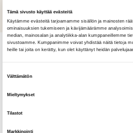
arkkitehtuuritilanteesta ja priorisoidut
Tämä sivusto käyttää evästeitä
kehittämissuositukset asioiden viemiseksi
eteenpäin.
Käytämme evästeitä tarjoamamme sisällön ja mainosten räät
ominaisuuksien tukemiseen ja kävijämäärämme analysoimise
median, mainosalan ja analytiikka-alan kumppaneillemme tieto
sivustoamme. Kumppanimme voivat yhdistää näitä tietoja muihi
Asiakkaamme sanovat
heille tai joita on kerätty, kun olet käyttänyt heidän palvelujaa
Suostumuksen
Välttämätön
valinta
Mieltymykset
Todellinen full stack -
asiantuntija, joka pystyy
Tilastot
rakentamaan kaiken ihan
arkkitehtuurista alkaen.
Markkinointi