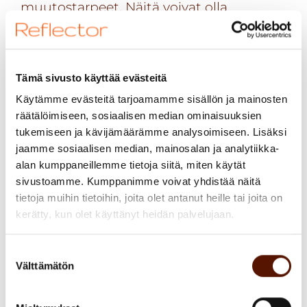
muutostarpeet. Näitä voivat olla
tavoitteisiin taipumaton organisaatio,
ihmisten osaaminen, prosessit ,
vanhenevat järjestelmät tai
Tämä sivusto käyttää evästeitä
hallitsemattomasti kasvava IT-
Käytämme evästeitä tarjoamamme sisällön ja mainosten
arkkitehtuuri.
räätälöimiseen, sosiaalisen median ominaisuuksien
tukemiseen ja kävijämäärämme analysoimiseen. Lisäksi
Systemaattinen muutoshallinta
jaamme sosiaalisen median, mainosalan ja analytiikka-
tarkasteleekin jatkuvana toimintona
alan kumppaneillemme tietoja siitä, miten käytät
näitä kaikkia näkökulmia rinnakkain.
sivustoamme. Kumppanimme voivat yhdistää näitä
Tällöin muutoksen läpivientiin saadaan
tietoja muihin tietoihin, joita olet antanut heille tai joita on
kerätty, kun olet käyttänyt heidän palvelujaan.
reagointikykyä ja samalla vältetään
tilanteita, joissa yrityksen
Suostumuksen
palvelutarjoamaa lähdetään
Välttämätön
valinta
kehittämään ilman ymmärrystä yrityksen
teknisistä kyvyistä tai ilman riittävää