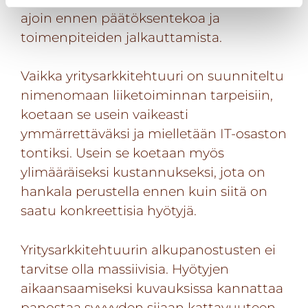
ajoin ennen päätöksentekoa ja
toimenpiteiden jalkauttamista.
Vaikka yritysarkkitehtuuri on suunniteltu
nimenomaan liiketoiminnan tarpeisiin,
koetaan se usein vaikeasti
ymmärrettäväksi ja mielletään IT-osaston
tontiksi. Usein se koetaan myös
ylimääräiseksi kustannukseksi, jota on
hankala perustella ennen kuin siitä on
saatu konkreettisia hyötyjä.
Yritysarkkitehtuurin alkupanostusten ei
tarvitse olla massiivisia. Hyötyjen
aikaansaamiseksi kuvauksissa kannattaa
panostaa syvyyden sijaan kattavuuteen.