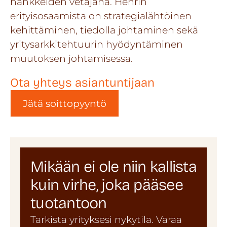
hankkeiden vetäjänä. Henrin
erityisosaamista on strategialähtöinen
kehittäminen, tiedolla johtaminen sekä
yritysarkkitehtuurin hyödyntäminen
muutoksen johtamisessa.
Ota yhteys asiantuntijaan
Jätä soittopyyntö
Mikään ei ole niin kallista
kuin virhe, joka pääsee
tuotantoon
Tarkista yrityksesi nykytila. Varaa