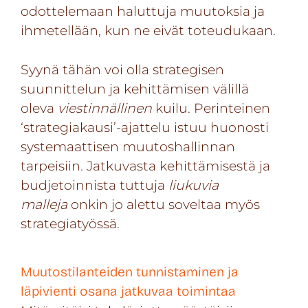
odottelemaan haluttuja muutoksia ja
ihmetellään, kun ne eivät toteudukaan.
Syynä tähän voi olla strategisen
suunnittelun ja kehittämisen välillä
oleva
viestinnällinen
kuilu. Perinteinen
‘strategiakausi’-ajattelu istuu huonosti
systemaattisen muutoshallinnan
tarpeisiin. Jatkuvasta kehittämisestä ja
budjetoinnista tuttuja
liukuvia
malleja
onkin jo alettu soveltaa myös
strategiatyössä.
Muutostilanteiden tunnistaminen ja
läpivienti osana jatkuvaa toimintaa