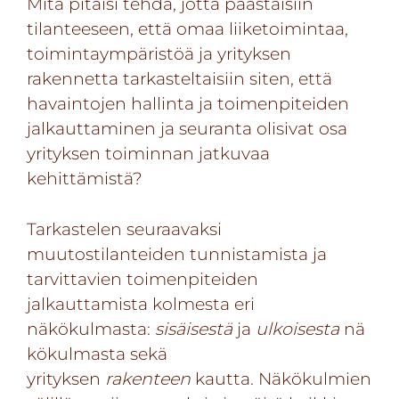
Mitä pitäisi tehdä, jotta päästäisiin
tilanteeseen, että omaa liiketoimintaa,
toimintaympäristöä ja yrityksen
rakennetta tarkasteltaisiin siten, että
havaintojen hallinta ja toimenpiteiden
jalkauttaminen ja seuranta olisivat osa
yrityksen toiminnan jatkuvaa
kehittämistä?
Tarkastelen seuraavaksi
muutostilanteiden tunnistamista ja
tarvittavien toimenpiteiden
jalkauttamista kolmesta eri
näkökulmasta:
sisäisestä
ja
ulkoisesta
nä
kökulmasta sekä
yrityksen
rakenteen
kautta. Näkökulmien