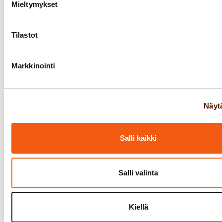
Mieltymykset
Tilastot
Markkinointi
Näytä
Salli kaikki
Salli valinta
Kiellä