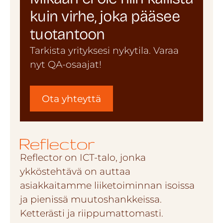
kuin virhe, joka pääsee
tuotantoon
Tarkista yrityksesi nykytila. Varaa
nyt QA-osaajat!
Ota yhteyttä
Reflector on ICT-talo, jonka
ykköstehtävä on auttaa
asiakkaitamme liiketoiminnan isoissa
ja pienissä muutoshankkeissa.
Ketterästi ja riippumattomasti.