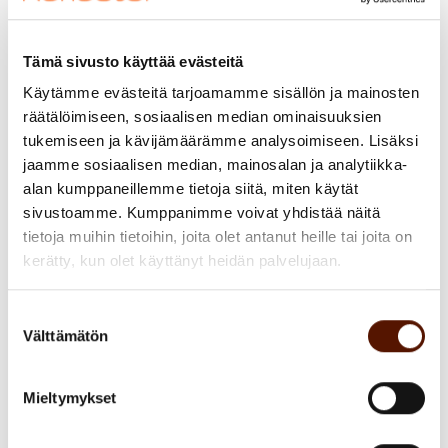
Millaisten asioiden kanssa asiakkaat
joutuvat työssään lähivuosina
Tämä sivusto käyttää evästeitä
painimaan?
Käytämme evästeitä tarjoamamme sisällön ja mainosten
räätälöimiseen, sosiaalisen median ominaisuuksien
Teknologia kehittyy huimaa vauhtia IT-
tukemiseen ja kävijämäärämme analysoimiseen. Lisäksi
jaamme sosiaalisen median, mainosalan ja analytiikka-
alalla. Mieti vaikka, mitä tekoälypuolella on
alan kumppaneillemme tietoja siitä, miten käytät
tapahtunut pelkästään lähikuukausina.
sivustoamme. Kumppanimme voivat yhdistää näitä
Lisää osaajia tarvitaan, jotta teknologiaa
tietoja muihin tietoihin, joita olet antanut heille tai joita on
voidaan hyödyntää kunnolla yrityksissä.
kerätty, kun olet käyttänyt heidän palvelujaan.
Muutos vaatii paljon uutta myös yritysten
johtamisessa. Tässä kehityksessä eivät edes
Suostumuksen
IT-alan työntekijät tahdo pysyä tahdissa
Välttämätön
valinta
mukana. Tämä johtaa tietyillä aloilla
osaajapulaan, koska lisäkoulutus ei
Mieltymykset
tapahdu riittävän nopeasti. Kun ei ole