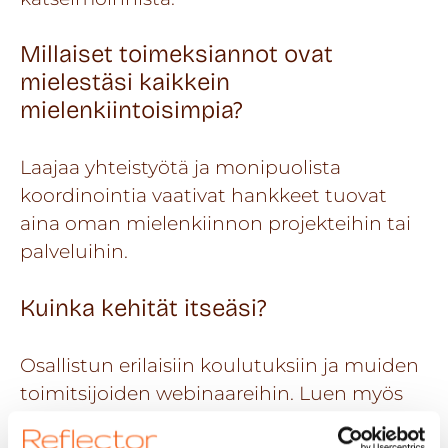
Millaiset toimeksiannot ovat
mielestäsi kaikkein
mielenkiintoisimpia?
Laajaa yhteistyötä ja monipuolista
koordinointia vaativat hankkeet tuovat
aina oman mielenkiinnon projekteihin tai
palveluihin.
Kuinka kehität itseäsi?
Osallistun erilaisiin koulutuksiin ja muiden
toimitsijoiden webinaareihin. Luen myös
paljon artikkeleita ja uutisia netin kautta.