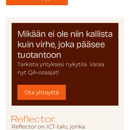
Mikään ei ole niin kallista
kuin virhe, joka pääsee
tuotantoon
Tarkista yrityksesi nykytila. Varaa
nyt QA-osaajat!
Ota yhteyttä
Reflector on ICT-talo, jonka