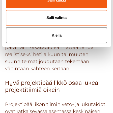
Salli kaikki
projektin onnistumiseen tai
epäonnistumiseen?
Salli valinta
Budjetin pitää olla oikeassa suhteessa
asetettuihin vaatimuksiin ja projektin
Kiellä
sisältöön nähden. Priorisointia pitää tehdä
päivittäin. Aikataulu kannattaa tehdä
realistiseksi heti alkuun tai muuten
suunnitelmat joudutaan tekemään
vähintään kahteen kertaan.
Hyvä projektipäällikkö osaa lukea
projektitiimiä oikein
Projektipäällikön tiimin veto- ja lukutaidot
ovat ratkaisevassa asemassa keskinäisen