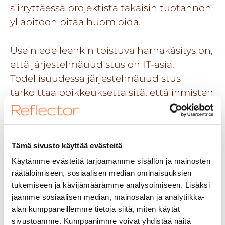
siirryttäessä projektista takaisin tuotannon
ylläpitoon pitää huomioida.
Usein edelleenkin toistuva harhakäsitys on,
että järjestelmäuudistus on IT-asia.
Todellisuudessa järjestelmäuudistus
tarkoittaa poikkeuksetta sitä, että ihmisten
roolit, tehtävät, vastuut ja ympäristö
yleisesti muuttuvat. IT:tä tehdään ihmisiä –
järjestelmän käyttäjiä ja tiedon hyödyntäjiä
Tämä sivusto käyttää evästeitä
varten. Sitä parempi järjestelmästä tulee,
mitä paremmin ihmiset ovat saaneet
Käytämme evästeitä tarjoamamme sisällön ja mainosten
räätälöimiseen, sosiaalisen median ominaisuuksien
vaikuttaa siihen, millainen järjestelmä
tukemiseen ja kävijämäärämme analysoimiseen. Lisäksi
tehdään.
jaamme sosiaalisen median, mainosalan ja analytiikka-
alan kumppaneillemme tietoja siitä, miten käytät
Tulevista muutoksista pitää viestiä pitkin
sivustoamme. Kumppanimme voivat yhdistää näitä