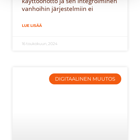
käyttöönotto ja sen integroiminen
vanhoihin järjestelmiin ei
LUE LISÄÄ
16 toukokuun, 2024
DIGITAALINEN MUUTOS