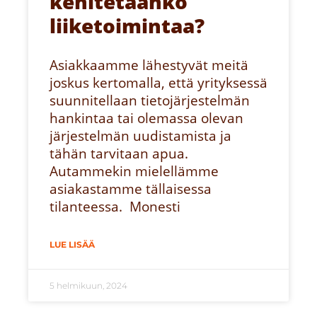
kehitetäänkö
liiketoimintaa?
Asiakkaamme lähestyvät meitä
joskus kertomalla, että yrityksessä
suunnitellaan tietojärjestelmän
hankintaa tai olemassa olevan
järjestelmän uudistamista ja
tähän tarvitaan apua.
Autammekin mielellämme
asiakastamme tällaisessa
tilanteessa. Monesti
LUE LISÄÄ
5 helmikuun, 2024