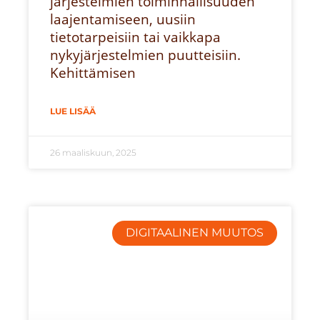
järjestelmien toiminnallisuuden
laajentamiseen, uusiin
tietotarpeisiin tai vaikkapa
nykyjärjestelmien puutteisiin.
Kehittämisen
LUE LISÄÄ
26 maaliskuun, 2025
DIGITAALINEN MUUTOS