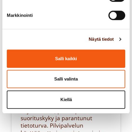
Markkinointi
Pilvi-integraatio:
Näytä tiedot
Yhteensopivuus
teknologiavelan
Salli kaikki
varjossa
Salli valinta
Pilvipalveluiden käyttöönotolla on
monia etuja yrityksille, kuten
kustannussäästöt, joustavuus,
Kiellä
skaalautuvuus, nopeampi
käyttöönotto, parempi
suorituskyky ja parantunut
tietoturva. Pilvipalvelun