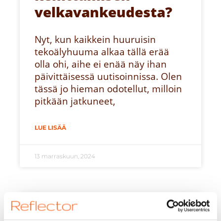
velkavankeudesta?
Nyt, kun kaikkein huuruisin
tekoälyhuuma alkaa tällä erää
olla ohi, aihe ei enää näy ihan
päivittäisessä uutisoinnissa. Olen
tässä jo hieman odotellut, milloin
pitkään jatkuneet,
LUE LISÄÄ
13 marraskuun, 2024
DIGITAALINEN MUUTOS