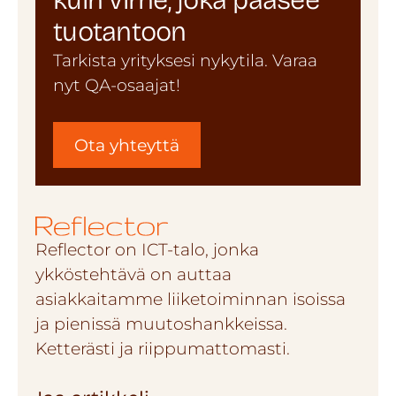
tuotantoon
Tarkista yrityksesi nykytila. Varaa
nyt QA-osaajat!
Ota yhteyttä
Reflector on ICT-talo, jonka
ykköstehtävä on auttaa
asiakkaitamme liiketoiminnan isoissa
ja pienissä muutoshankkeissa.
Ketterästi ja riippumattomasti.