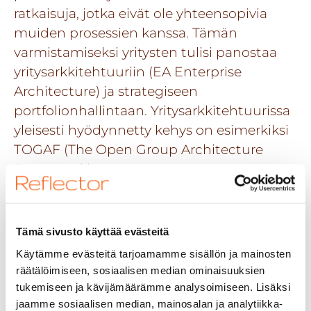
ratkaisuja, jotka eivät ole yhteensopivia
muiden prosessien kanssa. Tämän
varmistamiseksi yritysten tulisi panostaa
yritysarkkitehtuuriin (EA Enterprise
Architecture) ja strategiseen
portfolionhallintaan. Yritysarkkitehtuurissa
yleisesti hyödynnetty kehys on esimerkiksi
TOGAF (
The Open Group Architecture
Framework
).
Osaoptimoinnin välttäminen
Tämä sivusto käyttää evästeitä
Yksittäisten projektien tai osastojen
Käytämme evästeitä tarjoamamme sisällön ja mainosten
osaoptimointi voi aiheuttaa ongelmia
räätälöimiseen, sosiaalisen median ominaisuuksien
muualla organisaatiossa. Esimerkiksi
tukemiseen ja kävijämäärämme analysoimiseen. Lisäksi
automaation käyttöönotto yhdessä
jaamme sosiaalisen median, mainosalan ja analytiikka-