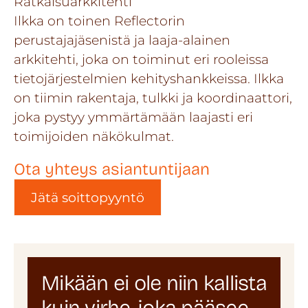
Ratkaisuarkkitehti
Ilkka on toinen Reflectorin
perustajajäsenistä ja laaja-alainen
arkkitehti, joka on toiminut eri rooleissa
tietojärjestelmien kehityshankkeissa. Ilkka
on tiimin rakentaja, tulkki ja koordinaattori,
joka pystyy ymmärtämään laajasti eri
toimijoiden näkökulmat.
Ota yhteys asiantuntijaan
Jätä soittopyyntö
Mikään ei ole niin kallista
kuin virhe, joka pääsee