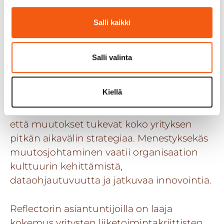
vahvaa sisäistä omistajuutta.
Salli kaikki
Organisaatioiden tulisi nähdä se jatkuvana
kehitysprosessina, jossa kaikki osastot
toimivat yhteisten tavoitteiden mukaisesti.
Salli valinta
Kokonaisnäkemyksen ylläpitäminen ja eri
Kiellä
yksiköiden välinen yhteistyö auttavat
välttämään osaoptimointia ja varmistavat,
että muutokset tukevat koko yrityksen
pitkän aikavälin strategiaa. Menestyksekäs
muutosjohtaminen vaatii organisaation
kulttuurin kehittämistä,
dataohjautuvuutta ja jatkuvaa innovointia.
Reflectorin asiantuntijoilla on laaja
kokemus yritysten liiketoimintakriittisten