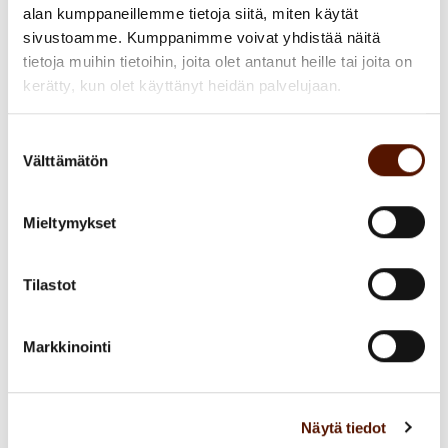
alan kumppaneillemme tietoja siitä, miten käytät
yksikössä voi johtaa lisääntyneeseen
sivustoamme. Kumppanimme voivat yhdistää näitä
manuaalityöhön toisessa, jos
tietoja muihin tietoihin, joita olet antanut heille tai joita on
kokonaiskuvaa ei ole huomioitu.
kerätty, kun olet käyttänyt heidän palvelujaan.
Osaoptimointi voi synnyttää tilapäisiä
Suostumuksen
hyötyjä, jotka kuitenkin pitkällä aikavälillä
Välttämätön
valinta
heikentävät koko yrityksen tehokkuutta.
Lean-ajattelu, prosessiautomaatio ja
Mieltymykset
säännöllinen vaikuttavuusarviointi
auttavat tämän riskin hallinnassa.
Tilastot
Pitkän aikavälin strategian
Markkinointi
tukeminen
Digitaalinen muutos edellyttää
Näytä tiedot
kokonaisvaltaista lähestymistapaa ja