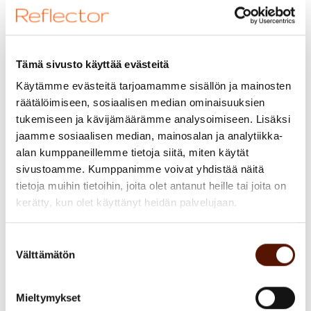
liian imelä tai itsestään selvä! Teimme
alustavat sanoitukset ryhmätyönä ja
äänestimme jälleen parhaat sanoitukset,
joista tuli arvojen ensimmäiset versiot.
Tämä sivusto käyttää evästeitä
Käytämme evästeitä tarjoamamme sisällön ja mainosten
Seuraavaksi järjestimme arvoista
räätälöimiseen, sosiaalisen median ominaisuuksien
pienryhmäkeskusteluja. Jokainen sai
tukemiseen ja kävijämäärämme analysoimiseen. Lisäksi
jaamme sosiaalisen median, mainosalan ja analytiikka-
arvioida, miten hyvin kukin arvo meillä tällä
alan kumppaneillemme tietoja siitä, miten käytät
hetkellä näkyy käytännössä, asteikolla 1-5.
sivustoamme. Kumppanimme voivat yhdistää näitä
Arvioimme arvojen näkymistä ihan arjen
tietoja muihin tietoihin, joita olet antanut heille tai joita on
tekemisessä: sisäisessä kanssakäymisessä
kerätty, kun olet käyttänyt heidän palvelujaan.
kollegoiden välillä ja asiakkaiden kanssa
toimiessamme. Mitä konkreettisia asioita
Suostumuksen
Välttämätön
teemme, jotka ilmentävät arvoa?
valinta
Keskustelimme myös siitä, mitä voisimme
tehdä eri tavalla, että arvo ilmenisi entistä
Mieltymykset