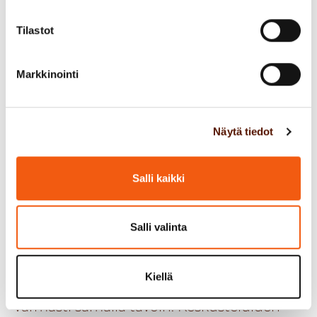
paremmin.
Tilastot
Markkinointi
Näytä tiedot
Salli kaikki
Asiakkaamme kokevat, että
arvomme vastaavat heidän arvojaan
Salli valinta
Pienryhmäkeskusteluissa arvot
konkretisoituivat käytännön tasolle ja tuli
Kiellä
varmuus siitä, että ymmärrämme arvot
varmasti samalla tavoin. Keskusteluiden