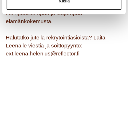
Kiellä
ihmistaitojen opintojani ja vielä
monipuolisempaa ja laajempaa
elämänkokemusta.
Halutatko jutella rekrytointiasioista? Laita
Leenalle viestiä ja soittopyyntö:
ext.leena.helenius@reflector.fi