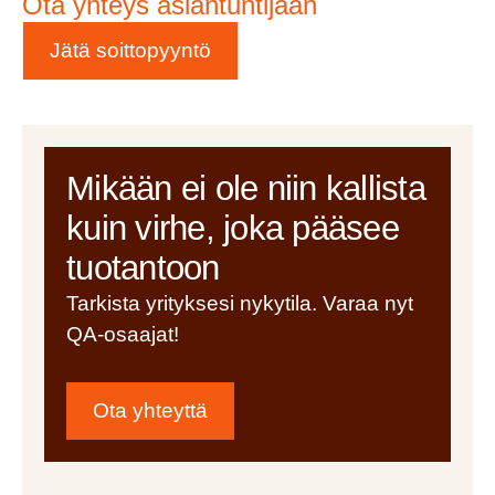
Ota yhteys asiantuntijaan
Jätä soittopyyntö
Mikään ei ole niin kallista
kuin virhe, joka pääsee
tuotantoon
Tarkista yrityksesi nykytila. Varaa nyt
QA-osaajat!
Ota yhteyttä