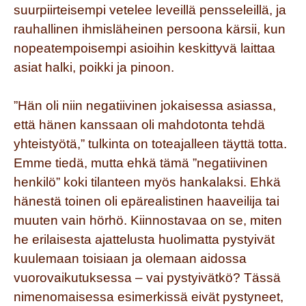
suurpiirteisempi vetelee leveillä pensseleillä, ja
rauhallinen ihmisläheinen persoona kärsii, kun
nopeatempoisempi asioihin keskittyvä laittaa
asiat halki, poikki ja pinoon.
”Hän oli niin negatiivinen jokaisessa asiassa,
että hänen kanssaan oli mahdotonta tehdä
yhteistyötä,” tulkinta on toteajalleen täyttä totta.
Emme tiedä, mutta ehkä tämä ”negatiivinen
henkilö” koki tilanteen myös hankalaksi. Ehkä
hänestä toinen oli epärealistinen haaveilija tai
muuten vain hörhö. Kiinnostavaa on se, miten
he erilaisesta ajattelusta huolimatta pystyivät
kuulemaan toisiaan ja olemaan aidossa
vuorovaikutuksessa – vai pystyivätkö? Tässä
nimenomaisessa esimerkissä eivät pystyneet,