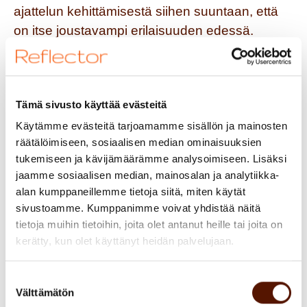
ajattelun kehittämisestä siihen suuntaan, että
on itse joustavampi erilaisuuden edessä.
Vanha viisaus on, että emme voi muuttaa
toisia, vain itseämme.
Tämä sivusto käyttää evästeitä
”Kun keskusteluyhteys toisen kanssa ei toimi
erilaisen kommunikointitavan tai asenteen
Käytämme evästeitä tarjoamamme sisällön ja mainosten
räätälöimiseen, sosiaalisen median ominaisuuksien
takia, ajattelen, että hän on sellainen kuin on,
tukemiseen ja kävijämäärämme analysoimiseen. Lisäksi
mutta minä pysyn rauhallisena,” kertoi eräs
jaamme sosiaalisen median, mainosalan ja analytiikka-
työpajaan osallistunut. Todellinen zen-asenne!
alan kumppaneillemme tietoja siitä, miten käytät
Teknisen osaamisen ja kovan
sivustoamme. Kumppanimme voivat yhdistää näitä
sisältöosaamisen lisäksi pidämme erittäin
tietoja muihin tietoihin, joita olet antanut heille tai joita on
tärkeinä konsulttiemme ns. ”pehmeitä taitoja”,
kerätty, kun olet käyttänyt heidän palvelujaan.
joita myös erilaisuuden ymmärtäminen on. Oli
Suostumuksen
ilahduttavaa huomata, miten innokkaasti
Välttämätön
valinta
konsulttimme osallistuivat keskusteluun