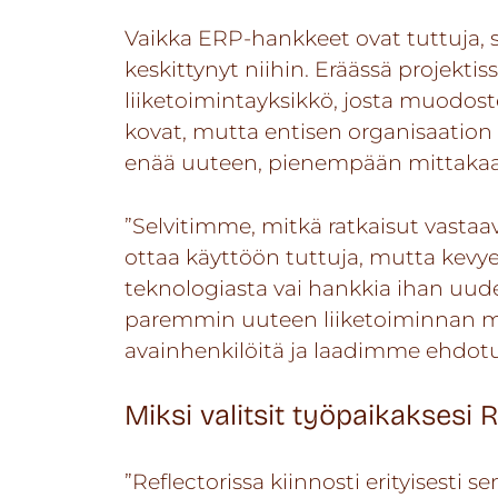
Vaikka ERP-hankkeet ovat tuttuja, s
keskittynyt niihin. Eräässä projektissa
liiketoimintayksikkö, josta muodoste
kovat, mutta entisen organisaation 
enää uuteen, pienempään mittaka
”Selvitimme, mitkä ratkaisut vastaav
ottaa käyttöön tuttuja, mutta kevy
teknologiasta vai hankkia ihan uudet
paremmin uuteen liiketoiminnan m
avainhenkilöitä ja laadimme ehdotuk
Miksi valitsit työpaikaksesi R
”Reflectorissa kiinnosti erityisesti 