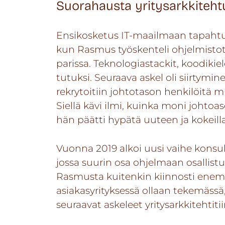
Suorahausta yritysarkkitehtu
Ensikosketus IT-maailmaan tapahtu
kun Rasmus työskenteli ohjelmistot
parissa. Teknologiastackit, koodikiel
tutuksi. Seuraava askel oli siirtymi
rekrytoitiin johtotason henkilöitä mm
Siellä kävi ilmi, kuinka moni johtoa
hän päätti hypätä uuteen ja kokeilla
Vuonna 2019 alkoi uusi vaihe konsu
jossa suurin osa ohjelmaan osallistun
Rasmusta kuitenkin kiinnosti enem
asiakasyrityksessä ollaan tekemässä
seuraavat askeleet yritysarkkitehtitii