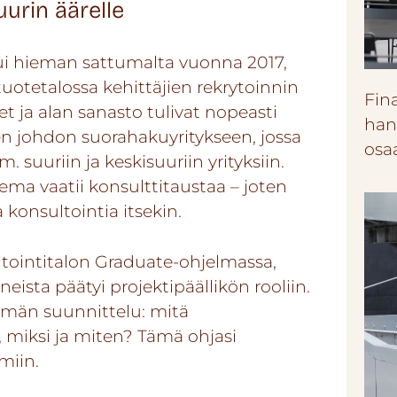
urin äärelle
i hieman sattumalta vuonna 2017,
uotetalossa kehittäjien rekrytoinnin
Fin
et ja alan sanasto tulivat nopeasti
han
nen johdon suorahakuyritykseen, jossa
osa
. suuriin ja keskisuuriin yrityksiin.
sema vaatii konsulttitaustaa – joten
 konsultointia itsekin.
ltointitalon Graduate-ohjelmassa,
eista päätyi projektipäällikön rooliin.
män suunnittelu: mitä
, miksi ja miten? Tämä ohjasi
miin.