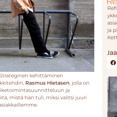
Refl
ykk
asi
ja 
Ket
Jaa
Strateginen kehittäminen
rkkitehdin,
Rasmus Hietasen
, jolla on
iiketoimintasuunnitteluun ja
ä, mistä hän tuli, miksi valitsi juuri
asiakkaillemme.