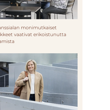
anssialan monimutkaiset
kkeet vaativat erikoistunutta
amista