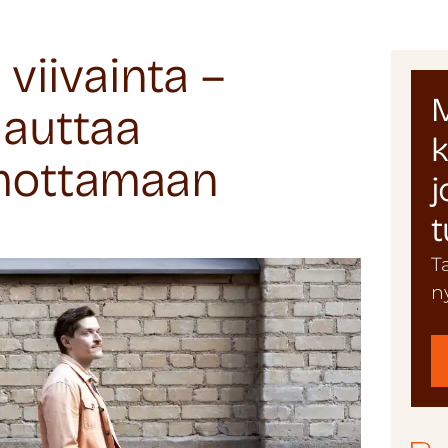
 viivainta –
M
 auttaa
k
hmottamaan
j
t
T
n