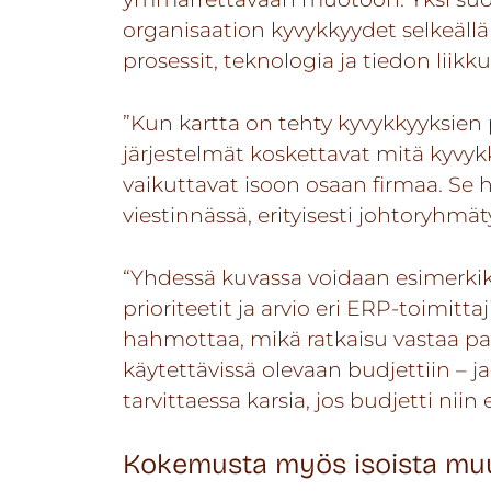
organisaation kyvykkyydet selkeällä k
prosessit, teknologia ja tiedon liik
”Kun kartta on tehty kyvykkyyksien
järjestelmät koskettavat mitä kyvyk
vaikuttavat isoon osaan firmaa. Se h
viestinnässä, erityisesti johtoryhmä
“Yhdessä kuvassa voidaan esimerkiks
prioriteetit ja arvio eri ERP-toimitt
hahmottaa, mikä ratkaisu vastaa parh
käytettävissä olevaan budjettiin – j
tarvittaessa karsia, jos budjetti niin 
Kokemusta myös isoista muu