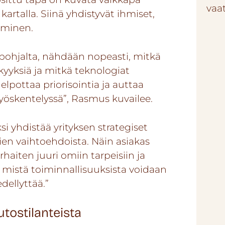
vaa
artalla. Siinä yhdistyvät ihmiset,
kuminen.
 pohjalta, nähdään nopeasti, mitkä
kyyksiä ja mitkä teknologiat
elpottaa priorisointia ja auttaa
työskentelyssä”, Rasmus kuvailee.
i yhdistää yrityksen strategiset
ajien vaihtoehdoista. Näin asiakas
aiten juuri omiin tarpeisiin ja
a mistä toiminnallisuuksista voidaan
edellyttää.”
tostilanteista