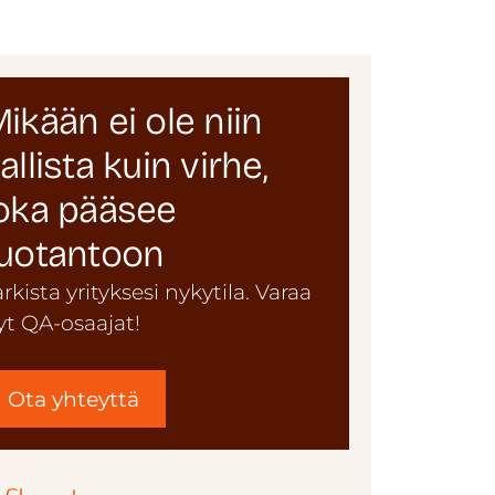
ikään ei ole niin
allista kuin virhe,
oka pääsee
uotantoon
arkista yrityksesi nykytila. Varaa
yt QA-osaajat!
Ota yhteyttä