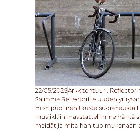
22/05/2025
Arkkitehtuuri
,
Reflector
,
Saimme Reflectorille uuden yritysa
monipuolinen tausta suorahausta l
musiikkiin. Haastattelimme häntä siit
meidät ja mitä hän tuo mukanaan 