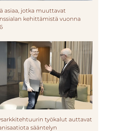
jä asiaa, jotka muuttavat
anssialan kehittämistä vuonna
6
ysarkkitehtuurin työkalut auttavat
anisaatiota sääntelyn