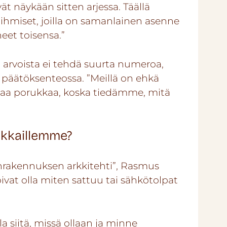
vät näykään sitten arjessa. Täällä
 ihmiset, joilla on samanlainen asenne
eet toisensa.”
tä arvoista ei tehdä suurta numeroa,
a päätöksenteossa. ”Meillä on ehkä
a porukkaa, koska tiedämme, mitä
iakkaillemme?
onrakennuksen arkkitehti”, Rasmus
oivat olla miten sattuu tai sähkötolpat
lla siitä, missä ollaan ja minne