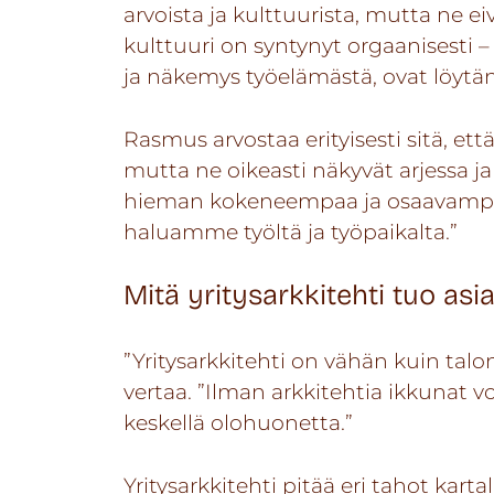
arvoista ja kulttuurista, mutta ne ei
kulttuuri on syntynyt orgaanisesti –
ja näkemys työelämästä, ovat löytän
Rasmus arvostaa erityisesti sitä, et
mutta ne oikeasti näkyvät arjessa j
hieman kokeneempaa ja osaavampa
haluamme työltä ja työpaikalta.”
Mitä yritysarkkitehti tuo as
”Yritysarkkitehti on vähän kuin tal
vertaa. ”Ilman arkkitehtia ikkunat v
keskellä olohuonetta.”
Yritysarkkitehti pitää eri tahot karta