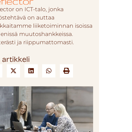
ector on ICT-talo, jonka
östehtävä on auttaa
akkaitamme liiketoiminnan isoissa
pienissä muutoshankkeissa.
terästi ja riippumattomasti.
 artikkeli