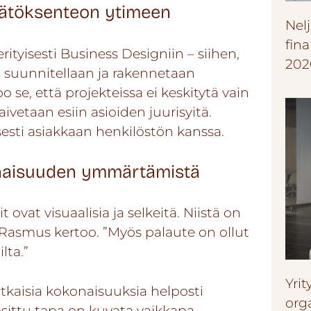
äätöksenteon ytimeen
Nel
fin
rityisesti Business Designiin – siihen,
202
a suunnitellaan ja rakennetaan
 se, että projekteissa ei keskitytä vain
vetaan esiin asioiden juurisyitä.
isesti asiakkaan henkilöstön kanssa.
konaisuuden ymmärtämistä
ovat visuaalisia ja selkeitä. Niistä on
, Rasmus kertoo. ”Myös palaute on ollut
lta.”
Yrit
tkaisia kokonaisuuksia helposti
org
ittu tapa on kuvata vaikkapa