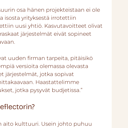
uurin osa hänen projekteistaan ei ole
 isosta yrityksestä irrotettiin
ttiin uusi yhtiö. Kasvutavoitteet olivat
raskaat järjestelmät eivät sopineet
avaan.
at uuden firman tarpeita, pitäisikö
empiä versioita olemassa olevasta
 järjestelmät, jotka sopivat
ittakaavaan. Haastattelimme
set, jotka pysyvät budjetissa.”
eflectorin?
sen aito kulttuuri. Usein johto puhuu