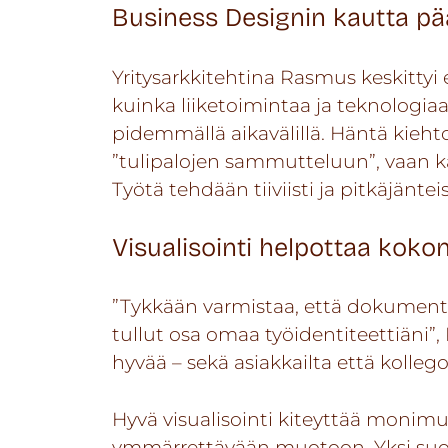
Business Designin kautta p
Yritysarkkitehtina Rasmus keskittyi e
kuinka liiketoimintaa ja teknologia
pidemmällä aikavälillä. Häntä kiehtoo
”tulipalojen sammutteluun”, vaan kai
Työtä tehdään tiiviisti ja pitkäjänte
Visualisointi helpottaa ko
”Tykkään varmistaa, että dokumentit 
tullut osa omaa työidentiteettiäni”
hyvää – sekä asiakkailta että kollegoi
Hyvä visualisointi kiteyttää monimu
ymmärrettävään muotoon. Yksi suos