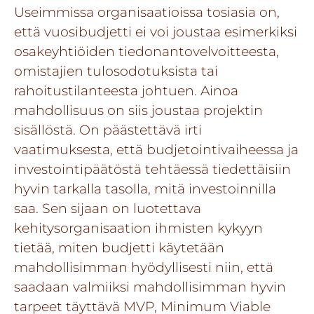
Useimmissa organisaatioissa tosiasia on,
että vuosibudjetti ei voi joustaa esimerkiksi
osakeyhtiöiden tiedonantovelvoitteesta,
omistajien tulosodotuksista tai
rahoitustilanteesta johtuen. Ainoa
mahdollisuus on siis joustaa projektin
sisällöstä. On päästettävä irti
vaatimuksesta, että budjetointivaiheessa ja
investointipäätöstä tehtäessä tiedettäisiin
hyvin tarkalla tasolla, mitä investoinnilla
saa. Sen sijaan on luotettava
kehitysorganisaation ihmisten kykyyn
tietää, miten budjetti käytetään
mahdollisimman hyödyllisesti niin, että
saadaan valmiiksi mahdollisimman hyvin
tarpeet täyttävä MVP, Minimum Viable