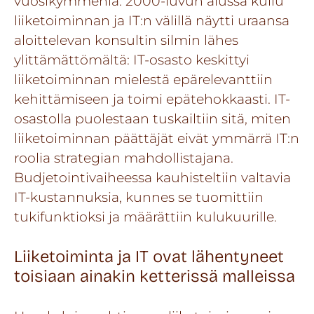
vuosikymmeniä. 2000-luvun alussa kuilu
liiketoiminnan ja IT:n välillä näytti uraansa
aloittelevan konsultin silmin lähes
ylittämättömältä: IT-osasto keskittyi
liiketoiminnan mielestä epärelevanttiin
kehittämiseen ja toimi epätehokkaasti. IT-
osastolla puolestaan tuskailtiin sitä, miten
liiketoiminnan päättäjät eivät ymmärrä IT:n
roolia strategian mahdollistajana.
Budjetointivaiheessa kauhisteltiin valtavia
IT-kustannuksia, kunnes se tuomittiin
tukifunktioksi ja määrättiin kulukuurille.
Liiketoiminta ja IT ovat lähentyneet
toisiaan ainakin ketterissä malleissa