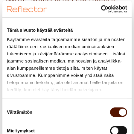
kerrallaan.
IT ja kehitysorganisaatio näkevät
Tämä sivusto käyttää evästeitä
puolestaan ajan esimerkiksi sprintteinä,
Käytämme evästeitä tarjoamamme sisällön ja mainosten
projekteina ja hankkeina. Ketterissä
räätälöimiseen, sosiaalisen median ominaisuuksien
malleissa kantava ajatus on, että sisältö
tukemiseen ja kävijämäärämme analysoimiseen. Lisäksi
määritellään tarkasti vasta lähempänä
jaamme sosiaalisen median, mainosalan ja analytiikka-
toteutushetkeä turhan työn ja
alan kumppaneillemme tietoja siitä, miten käytät
epärealististen odotusten välttämiseksi,
sivustoamme. Kumppanimme voivat yhdistää näitä
koska vaatimukset muuttuvat ja työn
tietoja muihin tietoihin, joita olet antanut heille tai joita on
kerätty, kun olet käyttänyt heidän palvelujaan.
edetessä asiasta opitaan uutta. Tämä
lähtökohtaisesti erilainen suhtautuminen
Suostumuksen
suunnittelun aikajänteeseen saattaa
Välttämätön
valinta
hiertää IT:n ja liiketoiminnan
yhteistoimintaa.
Mieltymykset