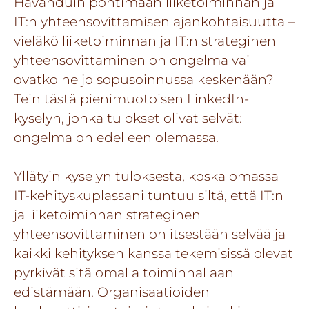
Havahduin pohtimaan liiketoiminnan ja
IT:n yhteensovittamisen ajankohtaisuutta –
vieläkö liiketoiminnan ja IT:n strateginen
yhteensovittaminen on ongelma vai
ovatko ne jo sopusoinnussa keskenään?
Tein tästä pienimuotoisen LinkedIn-
kyselyn, jonka tulokset olivat selvät:
ongelma on edelleen olemassa.
Yllätyin kyselyn tuloksesta, koska omassa
IT-kehityskuplassani tuntuu siltä, että IT:n
ja liiketoiminnan strateginen
yhteensovittaminen on itsestään selvää ja
kaikki kehityksen kanssa tekemisissä olevat
pyrkivät sitä omalla toiminnallaan
edistämään. Organisaatioiden