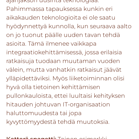
ajanjakson uusinta teknologiaa.
Pahimmassa tapauksessa kunkin eri
aikakauden teknologioita ei ole saatu
hyödynnettyä kunnolla, kun seuraava aalto
on jo tuonut päälle uuden tavan tehdä
asioita. Tämä ilmenee vaikkapa
integraatiokehittämisessä, jossa erilaisia
ratkaisuja tuodaan muutaman vuoden
välein, mutta vanhatkin ratkaisut jäävät
ylläpidettäviksi. Myös liiketoiminnan olisi
hyvä olla tietoinen kehittämisen
pullonkauloista, ettei luultaisi kehityksen
hitauden johtuvan IT-organisaation
haluttomuudesta tai jopa
kyvyttömyydestä tehdä muutoksia.