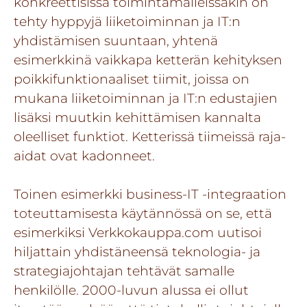
konkreettisissa toimintamalleissakin on
tehty hyppyjä liiketoiminnan ja IT:n
yhdistämisen suuntaan, yhtenä
esimerkkinä vaikkapa ketterän kehityksen
poikkifunktionaaliset tiimit, joissa on
mukana liiketoiminnan ja IT:n edustajien
lisäksi muutkin kehittämisen kannalta
oleelliset funktiot. Ketterissä tiimeissä raja-
aidat ovat kadonneet.
Toinen esimerkki business-IT -integraation
toteuttamisesta käytännössä on se, että
esimerkiksi
Verkkokauppa.com
uutisoi
hiljattain yhdistäneensä teknologia- ja
strategiajohtajan tehtävät samalle
henkilölle. 2000-luvun alussa ei ollut