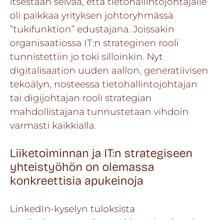
itsestään selvää, että tietohallintojohtajalle
oli paikkaa yrityksen johtoryhmässä
”tukifunktion” edustajana. Joissakin
organisaatiossa IT:n strateginen rooli
tunnistettiin jo toki silloinkin. Nyt
digitalisaation uuden aallon, generatiivisen
tekoälyn, nosteessa tietohallintojohtajan
tai digijohtajan rooli strategian
mahdollistajana tunnustetaan vihdoin
varmasti kaikkialla.
Liiketoiminnan ja IT:n strategiseen
yhteistyöhön on olemassa
konkreettisia apukeinoja
LinkedIn-kyselyn tuloksista