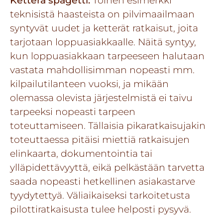
Ketterä spagetti:
Toinen esimerkki
teknisistä haasteista on pilvimaailmaan
syntyvät uudet ja ketterät ratkaisut, joita
tarjotaan loppuasiakkaalle. Näitä syntyy,
kun loppuasiakkaan tarpeeseen halutaan
vastata mahdollisimman nopeasti mm.
kilpailutilanteen vuoksi, ja mikään
olemassa olevista järjestelmistä ei taivu
tarpeeksi nopeasti tarpeen
toteuttamiseen. Tällaisia pikaratkaisujakin
toteuttaessa pitäisi miettiä ratkaisujen
elinkaarta, dokumentointia tai
ylläpidettävyyttä, eikä pelkästään tarvetta
saada nopeasti hetkellinen asiakastarve
tyydytettyä. Väliaikaiseksi tarkoitetusta
pilottiratkaisusta tulee helposti pysyvä.