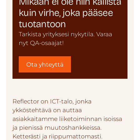
Mikään ei ole niin kallista
kuin virhe, joka pääsee
tuotantoon
Tarkista yrityksesi nykytila. Varaa
nyt QA-osaajat!
Ota yhteyttä
Reflector on ICT-talo, jonka
ykköstehtävä on auttaa
asiakkaitamme liiketoiminnan isoissa
ja pienissä muutoshankkeissa.
Ketterästi ja riippumattomasti.