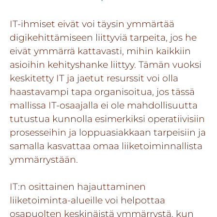
IT-ihmiset eivät voi täysin ymmärtää
digikehittämiseen liittyviä tarpeita, jos he
eivät ymmärrä kattavasti, mihin kaikkiin
asioihin kehityshanke liittyy. Tämän vuoksi
keskitetty IT ja jaetut resurssit voi olla
haastavampi tapa organisoitua, jos tässä
mallissa IT-osaajalla ei ole mahdollisuutta
tutustua kunnolla esimerkiksi operatiivisiin
prosesseihin ja loppuasiakkaan tarpeisiin ja
samalla kasvattaa omaa liiketoiminnallista
ymmärrystään.
IT:n osittainen hajauttaminen
liiketoiminta-alueille voi helpottaa
osapuolten keskinäistä ymmärrystä, kun