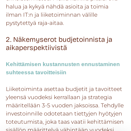
halua ja kykyä nähdä asioita ja toimia
ilman IT:n ja liiketoiminnan välille
pystytettyä raja-aitaa.
2. Näkemyserot budjetoinnista ja
aikaperspektiivistä
Kehittämisen kustannusten ennustaminen
suhteessa tavoitteisiin
Liiketoiminta asettaa budjetit ja tavoitteet
yleensä vuodeksi kerrallaan ja strategia
määritellään 3-5 vuoden jaksoissa. Tehdylle
investoinnille odotetaan tiettyjen hyötyjen
toteutumista, joka taas vaatii kehittämisen
sisällön määrittelyä vähintään vuodeksi