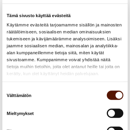
Palautteen antaminen ei ole ainoastaan
Tämä sivusto käyttää evästeitä
esihenkilöiden ja auktoriteettien vastuulla.
Käytämme evästeitä tarjoamamme sisällön ja mainosten
Eikä sen pitäisi olla kenenkään vastuulla,
räätälöimiseen, sosiaalisen median ominaisuuksien
vaan kaikkien ilo ja etuoikeus. Voit auttaa
tukemiseen ja kävijämäärämme analysoimiseen. Lisäksi
työkaveria, esihenkilöä, tiimiä,
jaamme sosiaalisen median, mainosalan ja analytiikka-
alan kumppaneillemme tietoja siitä, miten käytät
yhteistyökumppania jne. kehittymään sekä
sivustoamme. Kumppanimme voivat yhdistää näitä
tuntemaan olonsa näkyväksi ja
tietoja muihin tietoihin, joita olet antanut heille tai joita on
merkitykselliseksi. Palautetta saadaan yhtä
kerätty, kun olet käyttänyt heidän palvelujaan.
paljon kuin sitä annetaan. Huomaa hyvä, ja
sano se ääneen. Kysy, voitko auttaa.
Suostumuksen
Palaute voi joskus olla myös yhdessä
Välttämätön
valinta
ihmettelyä.
Mieltymykset