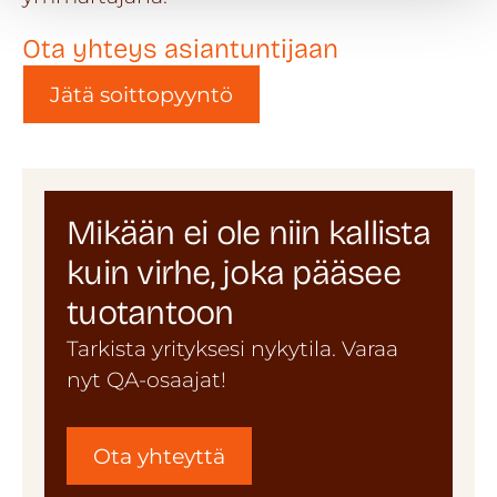
Ota yhteys asiantuntijaan
Jätä soittopyyntö
Mikään ei ole niin kallista
kuin virhe, joka pääsee
tuotantoon
Tarkista yrityksesi nykytila. Varaa
nyt QA-osaajat!
Ota yhteyttä