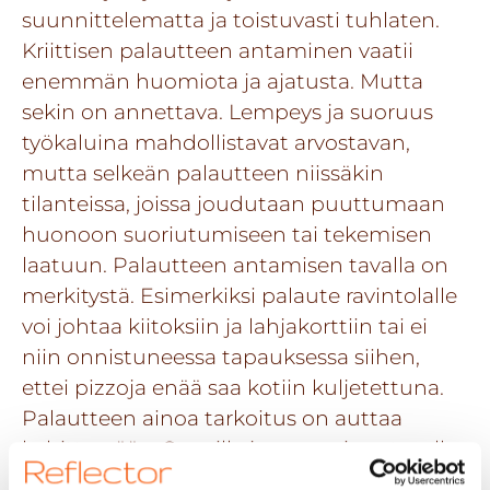
suunnittelematta ja toistuvasti tuhlaten.
Kriittisen palautteen antaminen vaatii
enemmän huomiota ja ajatusta. Mutta
sekin on annettava. Lempeys ja suoruus
työkaluina mahdollistavat arvostavan,
mutta selkeän palautteen niissäkin
tilanteissa, joissa joudutaan puuttumaan
huonoon suoriutumiseen tai tekemisen
laatuun. Palautteen antamisen tavalla on
merkitystä. Esimerkiksi palaute ravintolalle
voi johtaa kiitoksiin ja lahjakorttiin tai ei
niin onnistuneessa tapauksessa siihen,
ettei pizzoja enää saa kotiin kuljetettuna.
Palautteen ainoa tarkoitus on auttaa
kehittymään. Sanoilla ja sanomisen tavalla
on merkitystä.