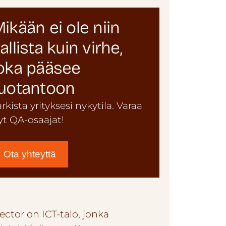
ikään ei ole niin
allista kuin virhe,
oka pääsee
uotantoon
arkista yrityksesi nykytila. Varaa
yt QA-osaajat!
Ota yhteyttä
ector on ICT-talo, jonka