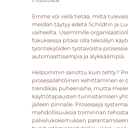
Emme voi vielä tietää, miltä tuleva
meidän täytyy edetä Schildtin ja L
vaiheelta. Useimmille organisaatioille
fokuksessa pitäisi olla tekoälyn käy
työntekijöiden työtavoista prosessien
automaattisempia ja älykkäämpiä.
Helpommin sanottu kuin tehty? Pro
prosessilähtöinen kehittäminen ei o
trendikäs puheenaihe, mutta mielest
käyttötapausten tunnistamisen yh
jälleen pinnalle. Prosesseja system
mahdollisuuksia toiminnan tehosta
palvelukokemuksen parantamiseen. 