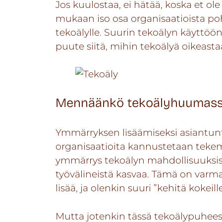
Jos kuulostaa, ei hätää, koska et ole
mukaan iso osa organisaatioista poh
tekoälylle. Suurin tekoälyn käyttö
puute siitä, mihin tekoälyä oikeasta
Mennäänkö tekoälyhuumassa 
Ymmärryksen lisäämiseksi asiantunti
organisaatioita kannustetaan tekem
ymmärrys tekoälyn mahdollisuuksista
työvälineistä kasvaa. Tämä on varma
lisää, ja olenkin suuri
”kehitä kokei
Mutta jotenkin tässä tekoälypuheess