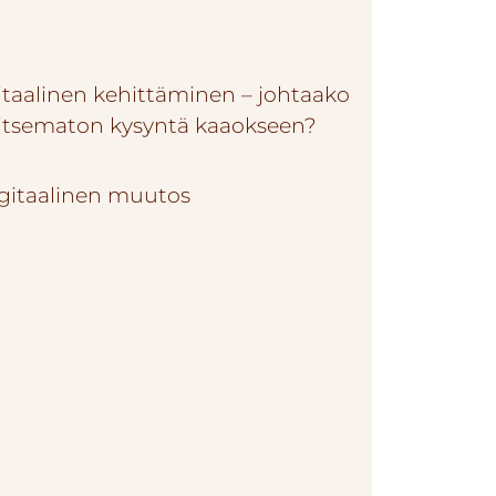
itaalinen kehittäminen – johtaako
litsematon kysyntä kaaokseen?