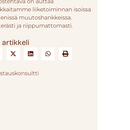
östehtävä on auttaa
akkaitamme liiketoiminnan isoissa
pienissä muutoshankkeissa.
terästi ja riippumattomasti.
 artikkeli