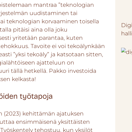
toistelemaan mantraa ”teknologian
Järjestelmän uudistaminen tai
tai teknologian korvaaminen toisella
Dig
talla pitäisi aina olla joku
hal
isesti yritetään parantaa, kuten
 tehokkuus. Tavoite ei voi tekoälynkään
sti ”yksi tekoäly” ja katsotaan sitten,
gialähtöiseen ajatteluun on
uri tällä hetkellä. Pakko investoida
ksen kelkasta!
öiden työtapoja
n (2023)
kehittämän ajatuksen
uttaa ensimmäisenä yksittäisten
 Työskentely tehostuu, kun yksilöt