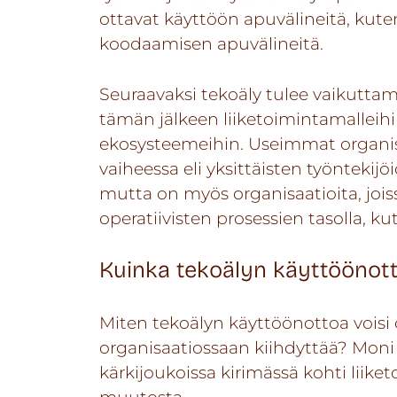
ottavat käyttöön apuvälineitä, kuten
koodaamisen apuvälineitä.
Seuraavaksi tekoäly tulee vaikutta
tämän jälkeen liiketoimintamalleihi
ekosysteemeihin. Useimmat organis
vaiheessa eli yksittäisten työntekij
mutta on myös organisaatioita, jois
operatiivisten prosessien tasolla, ku
Kuinka tekoälyn käyttöönotto
Miten tekoälyn käyttöönottoa voisi
organisaatiossaan kiihdyttää? Mon
kärkijoukoissa kirimässä kohti liik
muutosta.