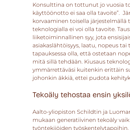
Konsulttina on tottunut jo vuosia 
käyttöönotto ei saa olla tavoite”. 
korvaaminen toisella järjestelmällä 
teknologialla ei voi olla tavoite. Taus
liiketoiminnallinen syy, jota ensisija
asiakaslähtöisyys, laatu, nopeus tai
tapauksessa olla, että ostetaan nopea
mitä sillä tehdään. Kiusaus teknolo
ymmärrettäväsi kuitenkin erittäin su
johonkin äkkiä, ettei pudota kehity
Tekoäly tehostaa ensin yksil
Aalto-yliopiston
Schildtin ja Luoma
mukaan generatiivinen tekoäly vaik
työntekijöiden työskentelytapoihin.