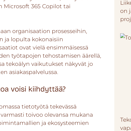
Lii
 Microsoft 365 Copilot tai
on j
pro
maan organisaation prosesseihin,
n ja lopulta kokonaisiin
aatiot ovat vielä ensimmäisessä
öiden työtapojen tehostamisen äärellä,
sa tekoälyn vaikutukset näkyvät jo
ten asiakaspalvelussa.
a voisi kiihdyttää?
 omassa tietotyötä tekevässä
i varmasti toivoo olevansa mukana
Tek
etoimintamallien ja ekosysteemien
vap