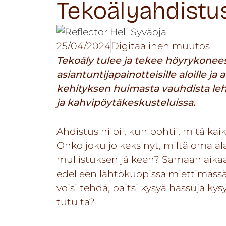
Tekoälyahdistu
25/04/2024
Digitaalinen muutos
Tekoäly tulee ja tekee höyrykonee
asiantuntijapainotteisille aloille 
kehityksen huimasta vauhdista lehti
ja kahvipöytäkeskusteluissa.
Ahdistus hiipii, kun pohtii, mitä kai
Onko joku jo keksinyt, miltä oma 
mullistuksen jälkeen? Samaan aika
edelleen lähtökuopissa miettimässä,
voisi tehdä, paitsi kysyä hassuja k
tutulta?