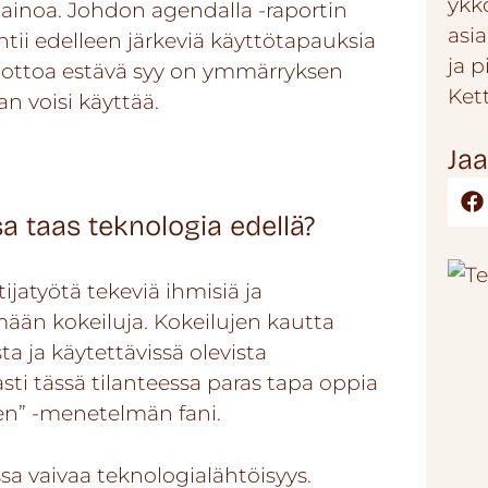
ykk
 ainoa.
Johdon agendalla -raportin
asi
tii edelleen järkeviä käyttötapauksia
ja 
önottoa estävä syy on ymmärryksen
Ket
an voisi käyttää.
Jaa
taas teknologia edellä?
jatyötä tekeviä ihmisiä ja
ään kokeiluja. Kokeilujen kautta
 ja käytettävissä olevista
sti tässä tilanteessa paras tapa oppia
llen” -menetelmän
fani.
a vaivaa teknologialähtöisyys.