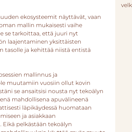
vel
isuuden ekosysteemit näyttävät, vaan
uoman mallin mukaisesti vaihe
 se tarkoittaa, että juuri nyt
tön laajentaminen yksittäisten
 tasolle ja kehittää niistä entistä
sessien mallinnus ja
le muutamiin vuosiin ollut kovin
äni se ansaitsisi nousta nyt tekoälyn
tenä mahdollisena apuvälineenä
aattisesti läpikäydessä huomataan
miseen ja asiakkaan
Eikä pelkästään tekoälyn