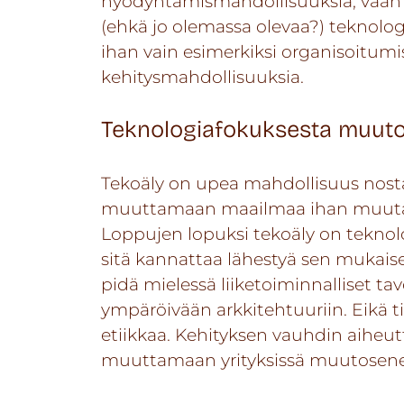
hyödyntämismahdollisuuksia, vaan
(ehkä jo olemassa olevaa?) teknolog
ihan vain esimerkiksi organisoitumise
kehitysmahdollisuuksia.
Teknologiafokuksesta muuto
Tekoäly on upea mahdollisuus nosta
muuttamaan maailmaa ihan muutama
Loppujen lopuksi tekoäly on teknol
sitä kannattaa lähestyä sen mukaises
pidä mielessä liiketoiminnalliset tav
ympäröivään arkkitehtuuriin. Eikä t
etiikkaa. Kehityksen vauhdin aiheut
muuttamaan yrityksissä muutosener