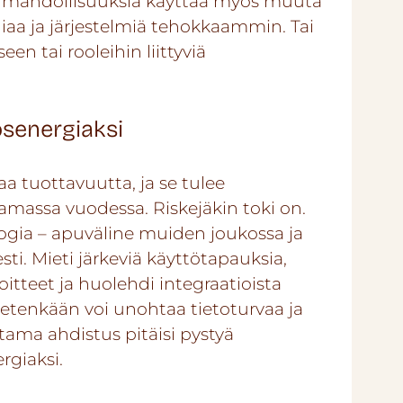
 mahdollisuuksia käyttää myös muuta
iaa ja järjestelmiä tehokkaammin. Tai
en tai rooleihin liittyviä
senergiaksi
a tuottavuutta, ja se tulee
ssa vuodessa. Riskejäkin toki on.
ogia – apuväline muiden joukossa ja
ti. Mieti järkeviä käyttötapauksia,
oitteet ja huolehdi integraatioista
ietenkään voi unohtaa tietoturvaa ja
tama ahdistus pitäisi pystyä
giaksi.