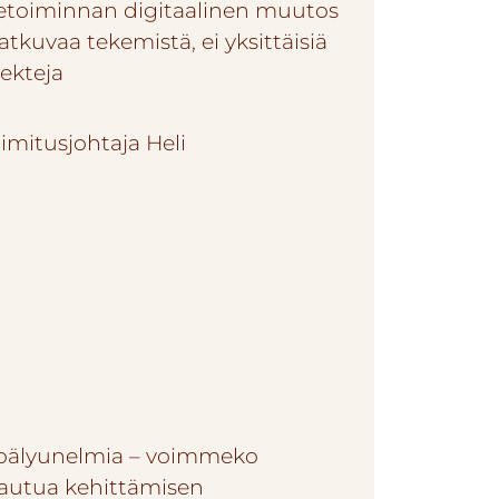
ketoiminnan digitaalinen muutos
atkuvaa tekemistä, ei yksittäisiä
jekteja
oälyunelmia – voimmeko
autua kehittämisen