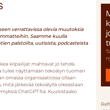
s
M
k
seen verrattavissa olevia muutoksia
j
ja ammatteihin. Saamme kuulla
t
en palstoilta, uutisista, podcasteista
T
n
kkea kilpailijat mahtavat jo tehdä.
ala tulee näyttämään tekoälyn tuoman
an omassa organisaatiossa ollaan
 mitä järkevää tekoälyllä oikeastaan
ysymyksiä ChatGPT:ltä. Kuulostaako
Refl