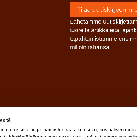
Tilaa uutiskirjeemm
Lähetämme uutiskirjettä
tuoreita artikkeleita, ajan
tapahtumistamme ensimmäi
milloin tahansa.
teitä
mamme sisällön ja mainosten räätälöimiseen, sosiaalisen medi
n ja kävijämäärämme analysoimiseen. Lisäksi jaamme sosiaali