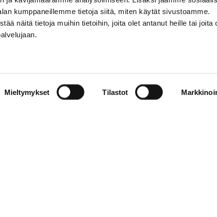
alan kumppaneillemme tietoja siitä, miten käytät sivustoamme.
näitä tietoja muihin tietoihin, joita olet antanut heille tai joita 
palvelujaan.
Itämerenkatu 3 a
00180 Helsinki
info@reflector.fi
Mieltymykset
Tilastot
Markkinoin
+358 40 574 4837