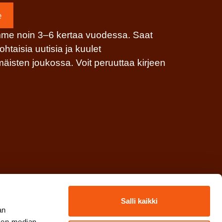
e
mme noin 3–6 kertaa vuodessa. Saat
kohtaisia uutisia ja kuulet
sten joukossa. Voit peruuttaa kirjeen
Salli kaikki
an
sen median,