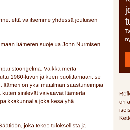
j
t
erinne, että valitsemme yhdessä jouluisen
Ta
n
maan Itämeren suojelua John Nurmisen
mpäristöongelma. Vaikka merta
tuttu 1980-luvun jälkeen puolittamaan, se
yvin. Itämeri on yksi maailman saastuneimpia
kuten sinilevät vaivaavat Itämerta
Refl
 paikkakunnalla joka kesä yhä
on a
isoi
Kett
ätiöön, joka tekee tuloksellista ja