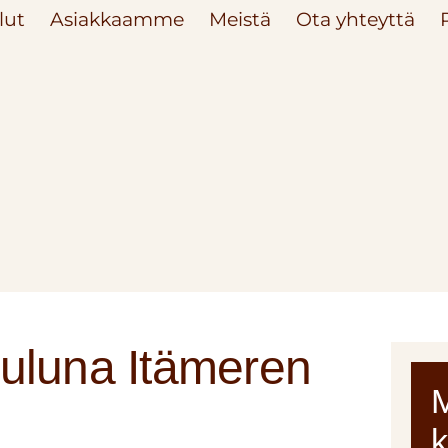
lut
Asiakkaamme
Meistä
Ota yhteyttä
uluna Itämeren
M
k