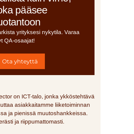
oka pääsee
uotantoon
rkista yrityksesi nykytila. Varaa
yt QA-osaajat!
Ota yhteyttä
ector on ICT-talo, jonka ykköstehtävä
uttaa asiakkaitamme liiketoiminnan
ssa ja pienissä muutoshankkeissa.
erästi ja riippumattomasti.