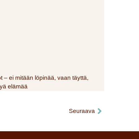
t – ei mitään löpinää, vaan täyttä,
tyä elämää
Seuraava