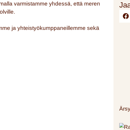
Samalla varmistamme yhdessä, että meren
Jaa
lville.
llemme ja yhteistyökumppaneillemme sekä
Ärsy