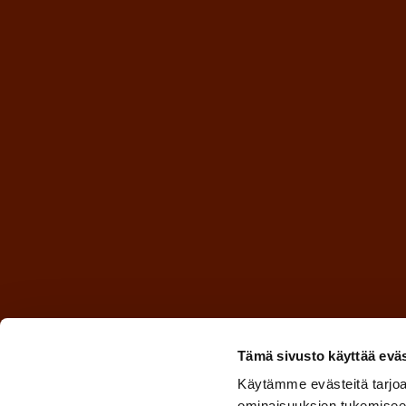
Tämä sivusto käyttää eväs
Käytämme evästeitä tarjoa
ominaisuuksien tukemisee