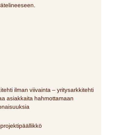
itehti ilman viivainta – yritysarkkitehti
taa asiakkaita hahmottamaan
onaisuuksia