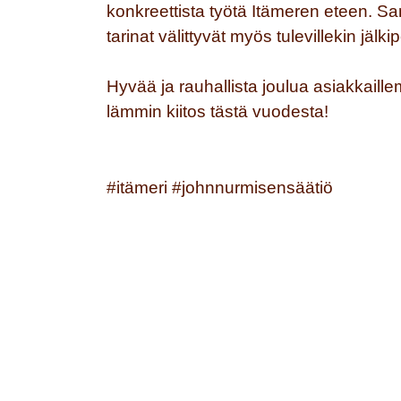
konkreettista työtä Itämeren eteen. 
tarinat välittyvät myös tulevillekin jälkipo
Hyvää ja rauhallista joulua asiakkai
lämmin kiitos tästä vuodesta!
#itämeri #johnnurmisensäätiö