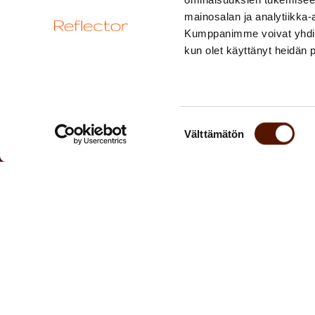
mainosalan ja analytiikka-
Kumppanimme voivat yhdistää 
kun olet käyttänyt heidän 
Laskutustiedot
Tietosuojaselosteet
Suostumuksen
Välttämätön
valinta