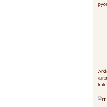
Arkk
aut
kok