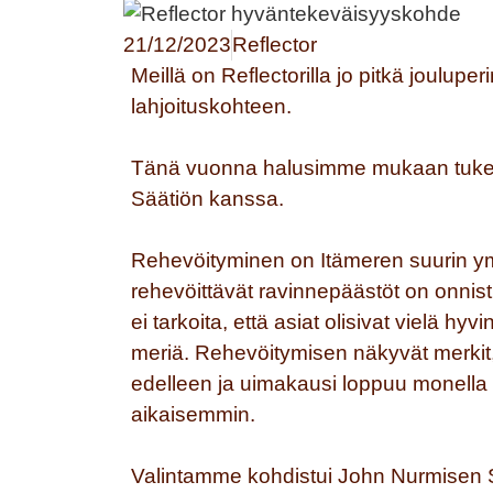
21/12/2023
Reflector
Meillä on Reflectorilla jo pitkä joulup
lahjoituskohteen.
Tänä vuonna halusimme mukaan tuke
Säätiön kanssa.
Rehevöityminen on Itämeren suurin y
rehevöittävät ravinnepäästöt on onnis
ei tarkoita, että asiat olisivat vielä h
meriä. Rehevöitymisen näkyvät merkit, 
edelleen ja uimakausi loppuu monella
aikaisemmin.
Valintamme kohdistui John Nurmisen Sä