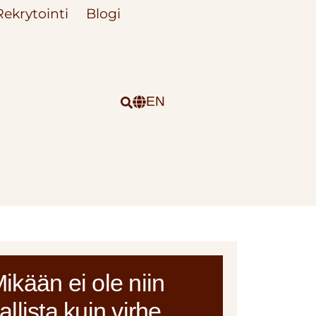
Rekrytointi
Blogi
EN
ikään ei ole niin
allista kuin virhe,