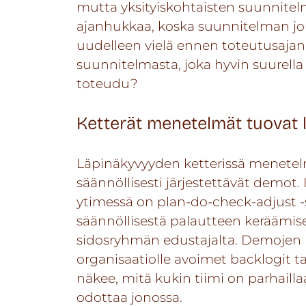
mutta yksityiskohtaisten suunnit
ajanhukkaa, koska suunnitelman j
uudelleen vielä ennen toteutusajan
suunnitelmasta, joka hyvin suurell
toteudu?
Ketterät menetelmät tuovat 
Läpinäkyvyyden ketterissä menetelm
säännöllisesti järjestettävät demot.
ytimessä on plan-do-check-adjust -sy
säännöllisestä palautteen keräämises
sidosryhmän edustajalta. Demojen l
organisaatiolle avoimet backlogit ta
näkee, mitä kukin tiimi on parhaillaa
odottaa jonossa.