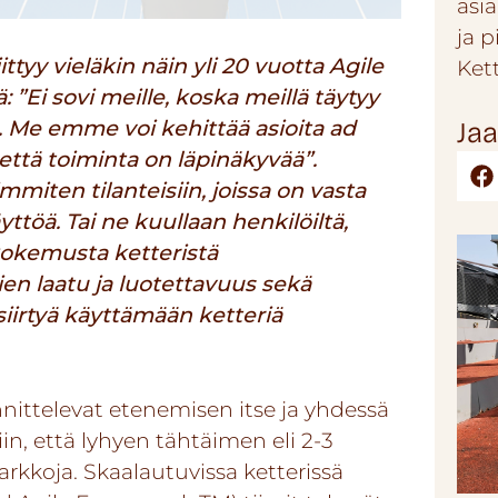
asi
ja 
tyy vieläkin näin yli 20 vuotta
Agile
Ket
: ”Ei sovi meille, koska meillä täytyy
a. Me emme voi kehittää asioita ad
Jaa
että toiminta on läpinäkyvää”.
immiten tilanteisiin, joissa on vasta
ttöä. Tai ne kuullaan henkilöiltä,
 kokemusta ketteristä
ien laatu ja luotettavuus sekä
siirtyä käyttämään ketteriä
nittelevat etenemisen itse ja yhdessä
in, että lyhyen tähtäimen eli 2-3
arkkoja. Skaalautuvissa ketterissä