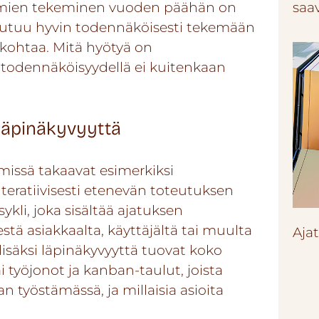
elmien tekeminen vuoden päähän on
saa
outuu hyvin todennäköisesti tekemään
kohtaa. Mitä hyötyä on
a todennäköisyydellä ei kuitenkaan
läpinäkyvyyttä
issä takaavat esimerkiksi
 Iteratiivisesti etenevän toteutuksen
kli, joka sisältää ajatuksen
tä asiakkaalta, käyttäjältä tai muulta
Aja
isäksi läpinäkyvyyttä tuovat koko
i työjonot ja kanban-taulut, joista
n työstämässä, ja millaisia asioita