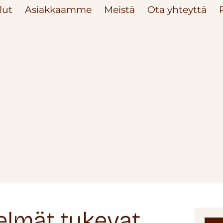
lut
Asiakkaamme
Meistä
Ota yhteyttä
elmät tukevat