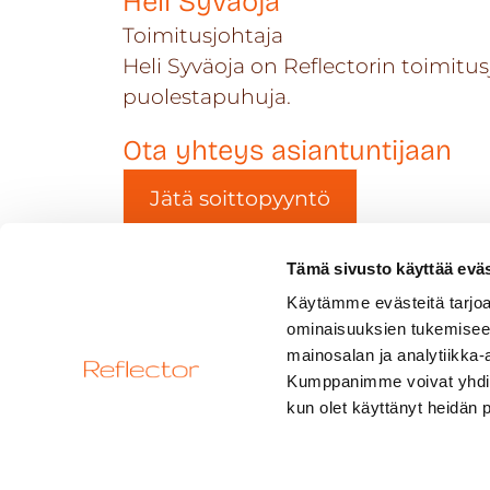
Heli Syväoja
Toimitusjohtaja
Heli Syväoja on Reflectorin toimitu
puolestapuhuja.
Ota yhteys asiantuntijaan
Jätä soittopyyntö
Tämä sivusto käyttää eväs
Edellinen
Käytämme evästeitä tarjoa
ominaisuuksien tukemisee
mainosalan ja analytiikka-
Kumppanimme voivat yhdistää 
kun olet käyttänyt heidän 