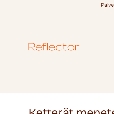
Palve
Ketterät menet