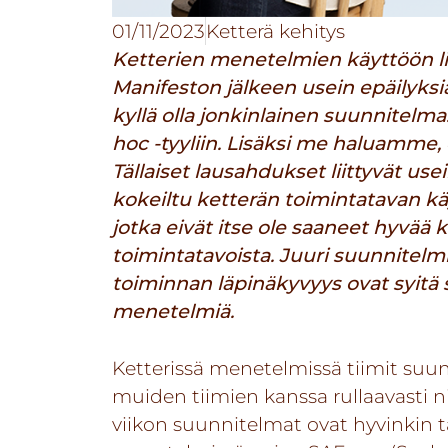
01/11/2023
Ketterä kehitys
Ketterien menetelmien käyttöön liit
Manifeston
jälkeen usein epäilyksiä
kyllä olla jonkinlainen suunnitelm
hoc -tyyliin. Lisäksi me haluamme, 
Tällaiset lausahdukset liittyvät use
kokeiltu ketterän toimintatavan käy
jotka eivät itse ole saaneet hyvää
toimintatavoista. Juuri suunnitelm
toiminnan läpinäkyvyys ovat syitä 
menetelmiä.
Ketterissä menetelmissä tiimit suun
muiden tiimien kanssa rullaavasti ni
viikon suunnitelmat ovat hyvinkin t