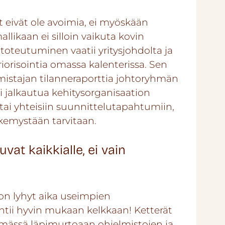
it eivät ole avoimia, ei myöskään
likaan ei silloin vaikuta kovin
 toteutuminen vaatii yritysjohdolta ja
risointia omassa kalenterissa. Sen
eomistajan tilanneraporttia johtoryhmän
si jalkautua kehitysorganisaation
tai yhteisiin suunnittelutapahtumiin,
äkemystään tarvitaan.
vat kaikkialle, ei vain
 on lyhyt aika useimpien
ehtii hyvin mukaan kelkkaan! Ketterät
emässä läpimurtoaan ohjelmistojen ja