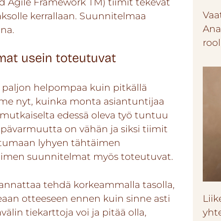
d Agile Framework TM) tiimit tekevät
Vaa
ksolle kerrallaan. Suunnitelmaa
Ana
ana.
roo
at usein toteutuvat
n paljon helpompaa kuin pitkällä
me nyt, kuinka monta asiantuntijaa
imutkaiselta edessä oleva työ tuntuu
Epävarmuutta on vähän ja siksi tiimit
toutumaan lyhyen tähtäimen
täimen suunnitelmat myös toteutuvat.
kannattaa tehdä korkeammalla tasolla,
eaan otteeseen ennen kuin sinne asti
Liik
lin tiekarttoja voi ja pitää olla,
yht