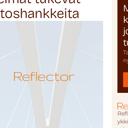
M
utoshankkeita
k
j
t
T
n
Refl
ykk