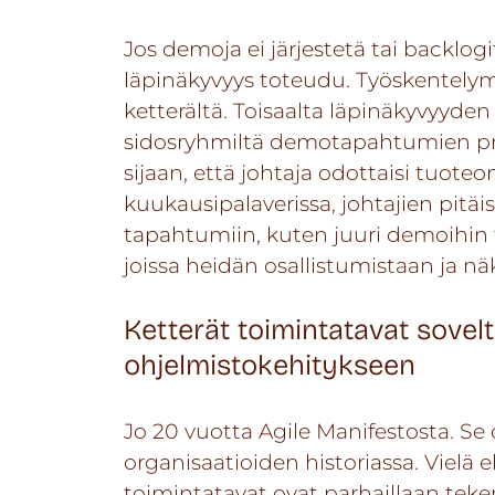
Jos demoja ei järjestetä tai backlog
läpinäkyvyys toteudu. Työskentelymal
ketterältä. Toisaalta läpinäkyvyyden
sidosryhmiltä demotapahtumien prio
sijaan, että johtaja odottaisi tuot
kuukausipalaverissa, johtajien pitäi
tapahtumiin, kuten juuri demoihin 
joissa heidän osallistumistaan ja n
Ketterät toimintatavat soveltu
ohjelmistokehitykseen
Jo 20 vuotta Agile Manifestosta. Se
organisaatioiden historiassa. Vielä 
toimintatavat ovat parhaillaan tek