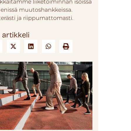
akkaitamme liiketoiminnan isoissa
pienissä muutoshankkeissa.
terästi ja riippumattomasti.
 artikkeli