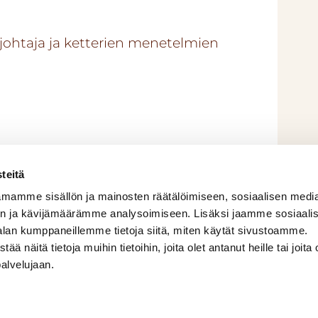
sjohtaja ja ketterien menetelmien
teitä
mamme sisällön ja mainosten räätälöimiseen, sosiaalisen medi
n ja kävijämäärämme analysoimiseen. Lisäksi jaamme sosiaali
alan kumppaneillemme tietoja siitä, miten käytät sivustoamme.
näitä tietoja muihin tietoihin, joita olet antanut heille tai joita 
palvelujaan.
Tilaa uutiskirjeemm
Lähetämme uutiskirjet