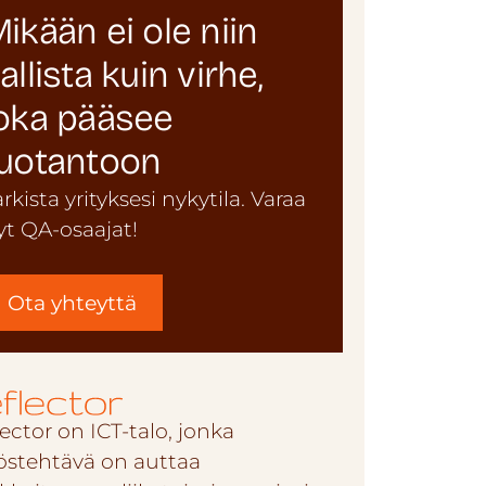
ikään ei ole niin
allista kuin virhe,
oka pääsee
uotantoon
arkista yrityksesi nykytila. Varaa
yt QA-osaajat!
Ota yhteyttä
ector on ICT-talo, jonka
östehtävä on auttaa