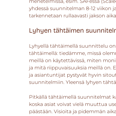
menetelmissä, esim. SAFessa (Scale
yhdessä suunnitelman 8-12 viikon ja
tarkennetaan rullaavasti jakson aik
Lyhyen tähtäimen suunnitelm
Lyhyellä tähtäimellä suunnittelu o
tähtäimellä: tiedämme, missä olem
meillä on käytettävissä, miten mon
ja mitä riippuvaisuuksia meillä on. 
ja asiantuntijat pystyvät hyvin si
suunnitelmiin. Yleensä lyhyen täh
Pitkällä tähtäimellä suunnitelmat 
koska asiat voivat vielä muuttua us
päästään. Visioita ja pidemmän aikavä