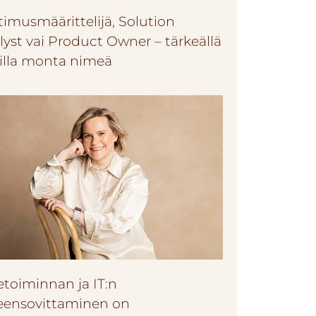
timusmäärittelijä, Solution
lyst vai Product Owner – tärkeällä
lilla monta nimeä
etoiminnan ja IT:n
eensovittaminen on