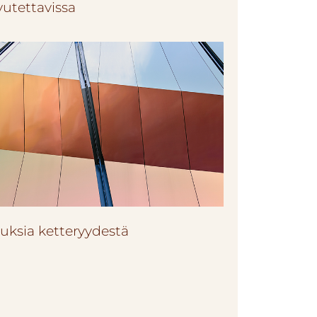
vutettavissa
tuksia ketteryydestä