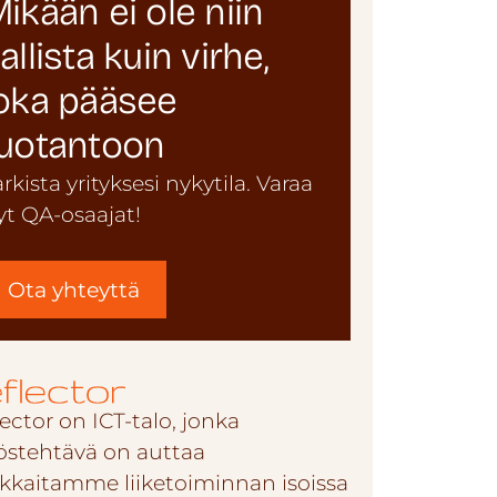
ikään ei ole niin
allista kuin virhe,
oka pääsee
uotantoon
arkista yrityksesi nykytila. Varaa
yt QA-osaajat!
Ota yhteyttä
ector on ICT-talo, jonka
östehtävä on auttaa
akkaitamme liiketoiminnan isoissa