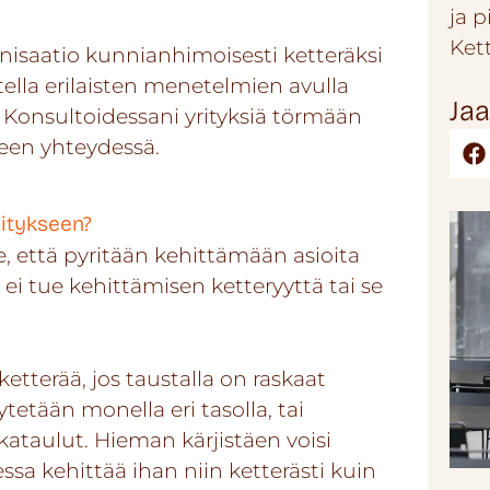
ja 
Ket
nisaatio kunnianhimoisesti ketteräksi
itella erilaisten menetelmien avulla
Jaa
. Konsultoidessani yrityksiä törmään
een yhteydessä.
hitykseen?
, että pyritään kehittämään asioita
 ei tue kehittämisen ketteryyttä tai se
etterää, jos taustalla on raskaat
tetään monella eri tasolla, tai
kataulut. Hieman kärjistäen voisi
essa kehittää ihan niin ketterästi kuin