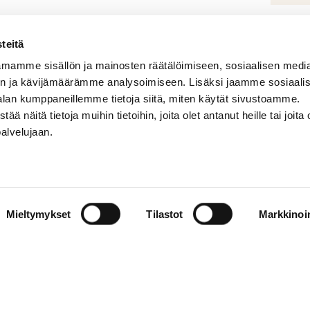
teitä
mamme sisällön ja mainosten räätälöimiseen, sosiaalisen medi
n ja kävijämäärämme analysoimiseen. Lisäksi jaamme sosiaali
alan kumppaneillemme tietoja siitä, miten käytät sivustoamme.
näitä tietoja muihin tietoihin, joita olet antanut heille tai joita 
Tilaa uutiskirjeemm
palvelujaan.
Lähetämme uutiskirjet
Saat tuoreita artikkelei
tapahtumistamme ensi
Mieltymykset
Tilastot
Markkinoin
kirjeen milloin tahansa.