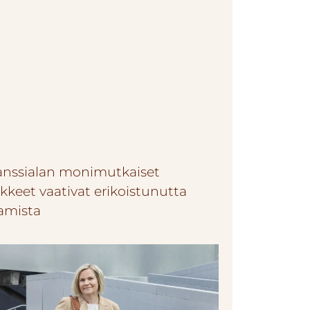
anssialan monimutkaiset
kkeet vaativat erikoistunutta
amista