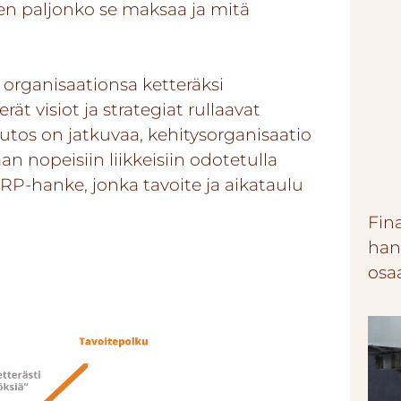
en paljonko se maksaa ja mitä
organisaationsa ketteräksi
t visiot ja strategiat rullaavat
utos on jatkuvaa, kehitysorganisaatio
n nopeisiin liikkeisiin odotetulla
 ERP-hanke, jonka tavoite ja aikataulu
Fin
han
osa