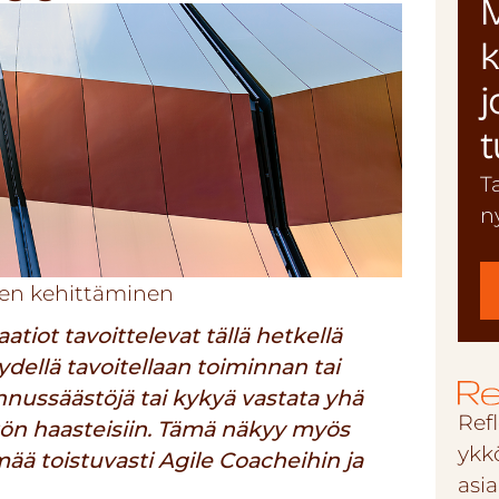
M
k
j
t
T
n
nen kehittäminen
aatiot tavoittelevat tällä hetkellä
dellä tavoitellaan toiminnan tai
nussäästöjä tai kykyä vastata yhä
Refl
 haasteisiin. Tämä näkyy myös
ykk
mää toistuvasti Agile Coacheihin ja
asi