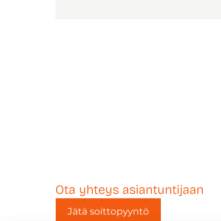
Ota yhteys asiantuntijaan
Jätä soittopyyntö