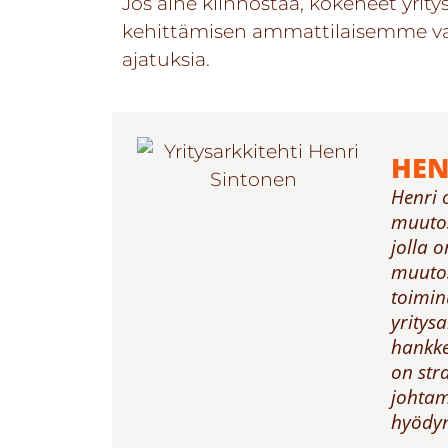
Jos aihe kiinnostaa, kokeneet yrit
kehittämisen ammattilaisemme vaih
ajatuksia.
HEN
Henri
muutos
jolla 
muutos
toimin
yritysa
hankke
on str
johtam
hyödyn