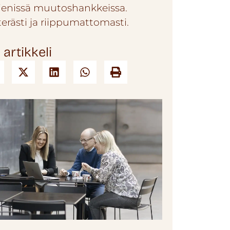
pienissä muutoshankkeissa.
terästi ja riippumattomasti.
 artikkeli