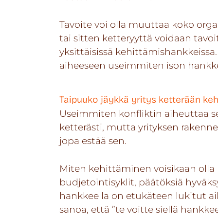
Tavoite voi olla muuttaa koko orga
tai sitten ketteryyttä voidaan tavo
yksittäisissä kehittämishankkeissa
aiheeseen useimmiten ison hankk
Taipuuko jäykkä yritys ketterään ke
Useimmiten konfliktin aiheuttaa se
ketterästi, mutta yrityksen rakenne
jopa estää sen.
Miten kehittäminen voisikaan olla k
budjetointisyklit, päätöksiä hyväksy
hankkeella on etukäteen lukitut ai
sanoa, että ”te voitte siellä hankke