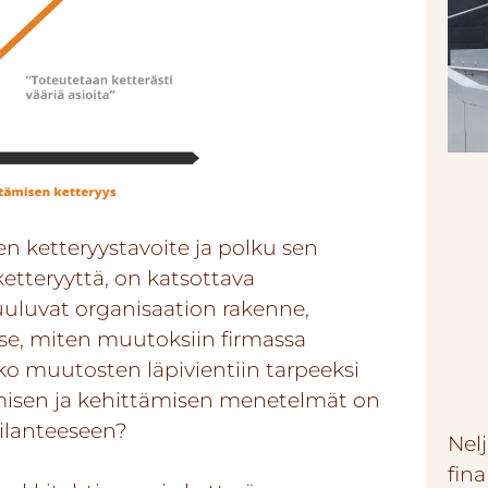
en ketteryystavoite ja polku sen
ketteryyttä, on katsottava
uluvat organisaation rakenne,
a se, miten muutoksiin firmassa
o muutosten läpivientiin tarpeeksi
tamisen ja kehittämisen menetelmät on
tilanteeseen?
Nel
fin