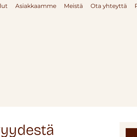
lut
Asiakkaamme
Meistä
Ota yhteyttä
ryydestä