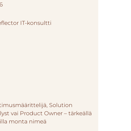
6
timusmäärittelijä, Solution
lyst vai Product Owner – tärkeällä
lilla monta nimeä