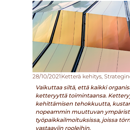
28/10/2021
Ketterä kehitys
,
Strategi
Vaikuttaa siltä, että kaikki organis
ketteryyttä toimintaansa. Ketteryy
kehittämisen tehokkuutta, kustan
nopeammin muuttuvan ympäristön
työpaikkailmoituksissa, joissa tör
vastaaviin rooleihin.