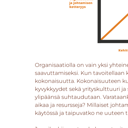
Organisaatiolla on vain yksi yhtein
saavuttamiseksi. Kun tavoitellaan 
kokonaisuutta. Kokonaisuuteen ku
kyvykkyydet sekä yrityskulttuuri j
ylipäänsä suhtaudutaan. Varataank
aikaa ja resursseja? Millaiset joh
käytössä ja taipuvatko ne uuteen 