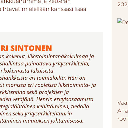
ysarkkitehtimme ja ketterän
202
tavat mielellään kanssasi lisää
RI SINTONEN
on kokenut, liiketoimintanäkökulmaa ja
hallintaa painottava yritysarkkitehti,
on kokemusta lukuisista
hankkeista eri toimialoilta. Hän on
ut monissa eri rooleissa liiketoiminta- ja
rkkitehtina sekä projektien ja
iden vetäjänä. Henrin erityisosaamista
Vaa
ategialähtöinen kehittäminen, tiedolla
Ana
inen sekä yritysarkkitehtuurin
roo
täminen muutoksen johtamisessa.