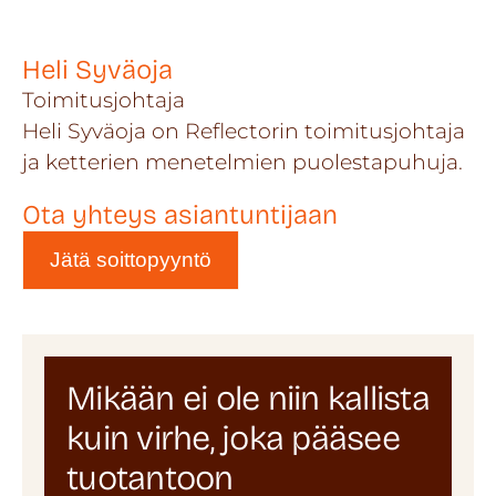
Heli Syväoja
Toimitusjohtaja
Heli Syväoja on Reflectorin toimitusjohtaja
ja ketterien menetelmien puolestapuhuja.
Ota yhteys asiantuntijaan
Jätä soittopyyntö
Mikään ei ole niin kallista
kuin virhe, joka pääsee
tuotantoon