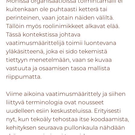
Monissa organisaatioissa toimintamalli ei
kuitenkaan ole puhtaasti ketterä tai
perinteinen, vaan jotain näiden väliltä.
Tällöin myös roolinimikkeet alkavat elää.
Tässä kontekstissa johtava
vaatimusmäärittelijä toimii luontevana
yläkäsitteenä, joka ei sido tekemistä
tiettyyn menetelmään, vaan se kuvaa
vastuuta ja osaamisen tasoa mallista
riippumatta.
Viime aikoina vaatimusmäärittely ja siihen
liittyvä terminologia ovat nousseet
uudelleen esiin keskusteluissa. Erityisesti
nyt, kun tekoäly tehostaa itse koodaamista,
kehityksen seuraava pullonkaula nähdään