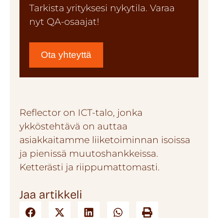
Tarkista yrityksesi nykytila. Varaa
nyt QA-osaajat!
Ota yhteyttä
Reflector on ICT-talo, jonka
ykköstehtävä on auttaa
asiakkaitamme liiketoiminnan isoissa
ja pienissä muutoshankkeissa.
Ketterästi ja riippumattomasti.
Jaa artikkeli