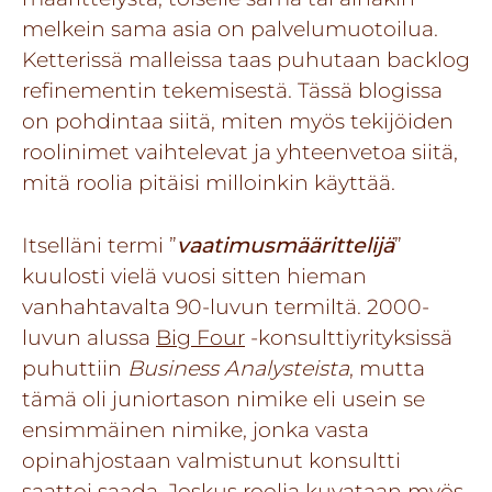
melkein sama asia on palvelumuotoilua.
Ketterissä malleissa taas puhutaan backlog
refinementin tekemisestä. Tässä blogissa
on pohdintaa siitä, miten myös tekijöiden
roolinimet vaihtelevat ja yhteenvetoa siitä,
mitä roolia pitäisi milloinkin käyttää.
Itselläni termi ”
v
aatimusmäärittelijä
”
kuulosti vielä vuosi sitten hieman
vanhahtavalta 90-luvun termiltä. 2000-
luvun alussa
Big Four
-konsulttiyrityksissä
puhuttiin
Business Analysteista
, mutta
tämä oli juniortason nimike eli usein se
ensimmäinen nimike, jonka vasta
opinahjostaan valmistunut konsultti
saattoi saada. Joskus roolia kuvataan myös