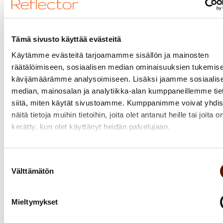
joilla ei ole minkäänlaista
tietojärjestelmätukea.
Tämä sivusto käyttää evästeitä
Ajatus 2:
Käytämme evästeitä tarjoamamme sisällön ja mainosten
räätälöimiseen, sosiaalisen median ominaisuuksien tukemise
Ketterässä mallissa on selvää, että Epic
kävijämäärämme analysoimiseen. Lisäksi jaamme sosiaalis
Owner ja Product Owner ovat kokeneen
median, mainosalan ja analytiikka-alan kumppaneillemme tie
ammattilaisen rooleja, joihin liittyy paljon
siitä, miten käytät sivustoamme. Kumppanimme voivat yhdis
vastuuta ja päätöksentekoa.
näitä tietoja muihin tietoihin, joita olet antanut heille tai joita o
kerätty, kun olet käyttänyt heidän palvelujaan.
Vaatimusmäärittelijällä ja Business
Analystilla ei perinteisessä
Suostumuksen
vesiputousmallissa useinkaan ole ihan
Välttämätön
valinta
samanlaista päätöksentekovaltaa kuin
Epic ja Product Ownereilla ketterässä
Mieltymykset
mallissa. Tämän vuoksi voi tuntua, että
nämä roolit (vaatimusmäärittelijä ja