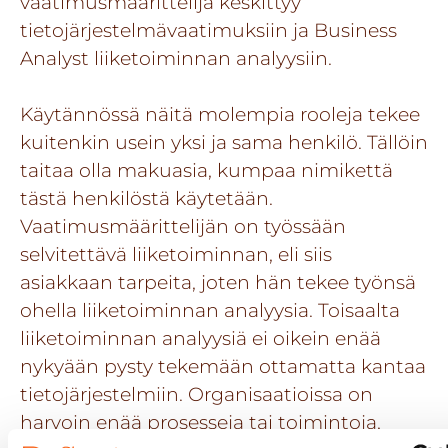
vaatimusmäärittelijä keskittyy
tietojärjestelmävaatimuksiin ja Business
Analyst liiketoiminnan analyysiin.
Käytännössä näitä molempia rooleja tekee
kuitenkin usein yksi ja sama henkilö. Tällöin
taitaa olla makuasia, kumpaa nimikettä
tästä henkilöstä käytetään.
Vaatimusmäärittelijän on työssään
selvitettävä liiketoiminnan, eli siis
asiakkaan tarpeita, joten hän tekee työnsä
ohella liiketoiminnan analyysia. Toisaalta
liiketoiminnan analyysiä ei oikein enää
nykyään pysty tekemään ottamatta kantaa
tietojärjestelmiin. Organisaatioissa on
harvoin enää prosesseja tai toimintoja,