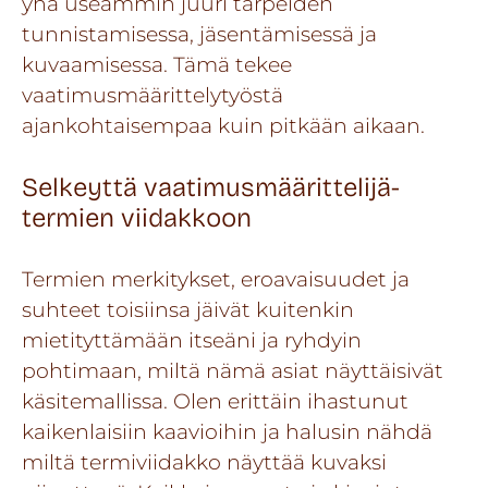
yhä useammin juuri tarpeiden
tunnistamisessa, jäsentämisessä ja
kuvaamisessa. Tämä tekee
vaatimusmäärittelytyöstä
ajankohtaisempaa kuin pitkään aikaan.
Selkeyttä vaatimusmäärittelijä-
termien viidakkoon
Termien merkitykset, eroavaisuudet ja
suhteet toisiinsa jäivät kuitenkin
mietityttämään itseäni ja ryhdyin
pohtimaan, miltä nämä asiat näyttäisivät
käsitemallissa. Olen erittäin ihastunut
kaikenlaisiin kaavioihin ja halusin nähdä
miltä termiviidakko näyttää kuvaksi