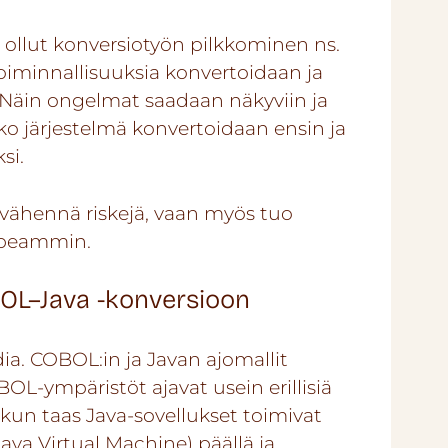
n ollut konversiotyön pilkkominen ns.
 toiminnallisuuksia konvertoidaan ja
. Näin ongelmat saadaan näkyviin ja
koko järjestelmä konvertoidaan ensin ja
si.
vähennä riskejä, vaan myös tuo
nopeammin.
OL–Java -konversioon
ia. COBOL:in ja Javan ajomallit
BOL-ympäristöt ajavat usein erillisiä
 kun taas Java-sovellukset toimivat
ava Virtual Machine) päällä ja