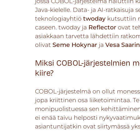
jossa COBOL-järjestelmä haluttiin 
Java-kielelle. Data- ja AI-ratkaisuja
teknologiayhtiö
twoday
kutsuttiin
caseen. twoday ja
Reflector
ovat teh
asiakkaan tarvetta lähdettiin ratk
olivat
Seme Hokynar
ja
Vesa Saari
Miksi COBOL-järjestelmien mo
kiire?
COBOL-järjestelmä on ollut moness
jopa kriittinen osa liiketoimintaa. T
monipuolistuessa sen kehittäminen
ei enää taivu helposti nykyvaatimu
asiantuntijatkin ovat siirtymässä yks