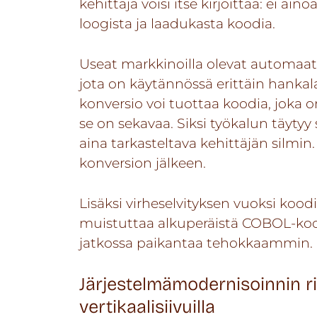
kehittäjä voisi itse kirjoittaa: ei a
loogista ja laadukasta koodia.
Useat markkinoilla olevat automaat
jota on käytännössä erittäin hankal
konversio voi tuottaa koodia, joka 
se on sekavaa. Siksi työkalun täytyy 
aina tarkasteltava kehittäjän silmin
konversion jälkeen.
Lisäksi virheselvityksen vuoksi koo
muistuttaa alkuperäistä COBOL-kood
jatkossa paikantaa tehokkaammin.
Järjestelmämodernisoinnin ri
vertikaalisiivuilla