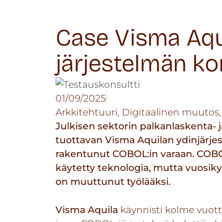
Case Visma Aqu
järjestelmän ko
01/09/2025
Arkkitehtuuri
,
Digitaalinen muutos
Julkisen sektorin palkanlaskenta- j
tuottavan Visma Aquilan ydinjärjest
rakentunut COBOL:in varaan. COBOL 
käytetty teknologia, mutta vuosi
on muuttunut työlääksi.
Visma Aquila
käynnisti kolme vuott