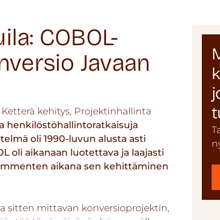
ila: COBOL-
M
nversio Javaan
k
j
t
,
Ketterä kehitys
,
Projektinhallinta
a henkilöstöhallintoratkaisuja
T
elmä oli 1990-luvun alusta asti
n
oli aikanaan luotettava ja laajasti
kymmenten aikana sen kehittäminen
a sitten mittavan konversioprojektin,