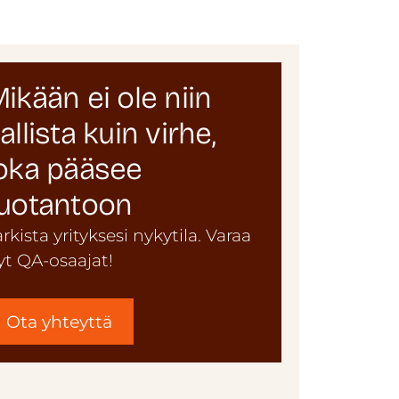
ikään ei ole niin
allista kuin virhe,
oka pääsee
uotantoon
arkista yrityksesi nykytila. Varaa
yt QA-osaajat!
Ota yhteyttä