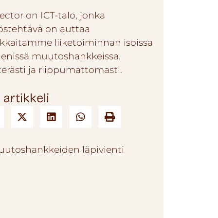
ector on ICT-talo, jonka
östehtävä on auttaa
akkaitamme liiketoiminnan isoissa
pienissä muutoshankkeissa.
terästi ja riippumattomasti.
 artikkeli