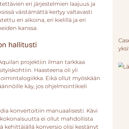
tettävien eri järjestelmien laajuus ja
ksissä väistämättä kertyy valtavasti
ttu eri aikoina, eri kielillä ja eri
neiden kanssa.
Cas
n hallitusti
yksi
Aquilan projektiin ilman tarkkaa
ityiskohtiin. Haasteena oli yli
etoimintalogiikka. Eikä ollut myöskään
ännöille käy, jos ohjelmointikieli
ia konvertoitiin manuaalisesti. Kävi
a kokonaisuutta ei ollut mahdollista
 kehittäjällä konversio olisi kestänyt