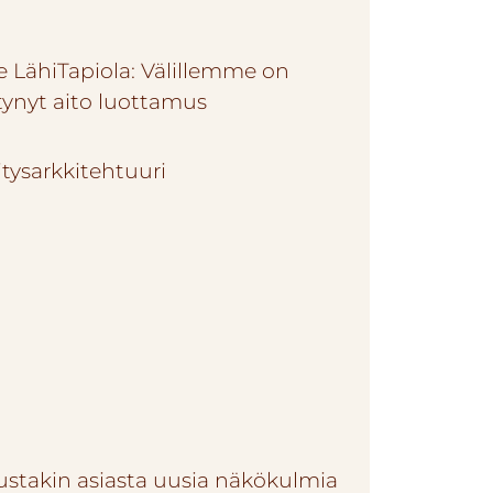
e LähiTapiola: Välillemme on
tynyt aito luottamus
ustakin asiasta uusia näkökulmia