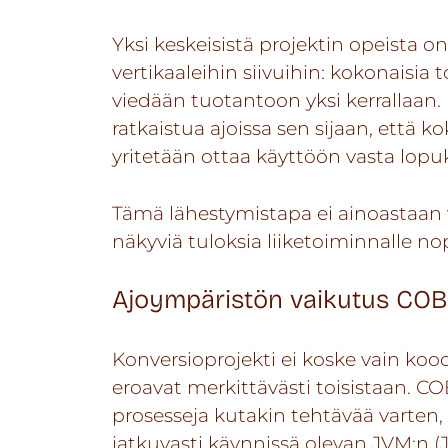
Yksi keskeisistä projektin opeista o
vertikaaleihin siivuihin: kokonaisia
viedään tuotantoon yksi kerrallaan
ratkaistua ajoissa sen sijaan, että 
yritetään ottaa käyttöön vasta lopuk
Tämä lähestymistapa ei ainoastaan 
näkyviä tuloksia liiketoiminnalle 
Ajoympäristön vaikutus COB
Konversioprojekti ei koske vain kood
eroavat merkittävästi toisistaan. CO
prosesseja kutakin tehtävää varten,
jatkuvasti käynnissä olevan JVM:n (J