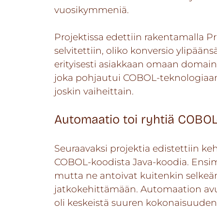
vuosikymmeniä.
Projektissa edettiin rakentamalla Pr
selvitettiin, oliko konversio ylipää
erityisesti asiakkaan omaan domain-
joka pohjautui COBOL-teknologiaan. P
joskin vaiheittain.
Automaatio toi ryhtiä COBO
Seuraavaksi projektia edistettiin keh
COBOL-koodista Java-koodia. Ensimmä
mutta ne antoivat kuitenkin selkeän
jatkokehittämään. Automaation avull
oli keskeistä suuren kokonaisuuden