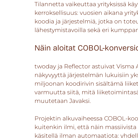
Tilannetta vaikeuttaa yrityksissä käy
kerroksellisuus: vuosien aikana yrity
koodia ja järjestelmiä, jotka on toteute
lähestymistavoilla sekä eri kumppa
Näin aloitat COBOL-konversio
twoday ja Reflector astuivat Visma 
näkyvyyttä järjestelmän lukuisiin yks
miljoonan koodirivin sisältämä liik
varmuutta siitä, mitä liiketoimintasä
muutetaan Javaksi.
Projektin alkuvaiheessa COBOL-kood
kuitenkin ilmi, että näin massiivist
käsitellä ilman automaatiota: yhdellä