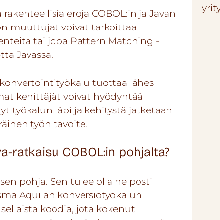
yrit
 rakenteellisia eroja COBOL:in ja Javan
on muuttujat voivat tarkoittaa
nteita tai jopa Pattern Matching -
etta Javassa.
 konvertointityökalu tuottaa lähes
omat kehittäjät voivat hyödyntää
 työkalun läpi ja kehitystä jatketaan
räinen työn tavoite.
va-ratkaisu COBOL:in pohjalta?
sen pohja. Sen tulee olla helposti
isma Aquilan konversiotyökalun
 sellaista koodia, jota kokenut