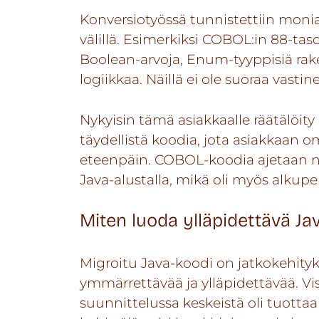
Konversiotyössä tunnistettiin monia
välillä. Esimerkiksi COBOL:in 88-tas
Boolean-arvoja, Enum-tyyppisiä rake
logiikkaa. Näillä ei ole suoraa vastin
Nykyisin tämä asiakkaalle räätälöity
täydellistä koodia, jota asiakkaan 
eteenpäin. COBOL-koodia ajetaan nyt
Java-alustalla, mikä oli myös alkupe
Miten luoda ylläpidettävä Ja
Migroitu Java-koodi on jatkokehityk
ymmärrettävää ja ylläpidettävää. V
suunnittelussa keskeistä oli tuottaa