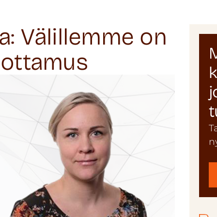
a: Välillemme on
M
luottamus
k
j
t
T
n