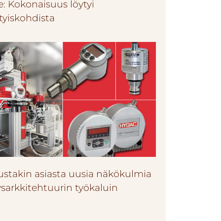
e: Kokonaisuus löytyi
tyiskohdista
ustakin asiasta uusia näkökulmia
ysarkkitehtuurin työkaluin