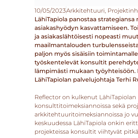
10/05/2023
Arkkitehtuuri
,
Projektinh
LähiTapiola panostaa strategiansa
asiakashyödyn kasvattamiseen. Toi
ja asiakaslähtöisesti nopeasti muu
maailmantalouden turbulensseista
paljon myös sisäisiin toimintamallei
työskentelevät konsultit perehdyte
lämpimästi mukaan työyhteisöön.
LähiTapiolan palvelujohtaja Terhi 
Reflector on kulkenut LähiTapiolan
konsulttitoimeksiannoissa sekä proj
arkkitehtuuritoimeksiannoissa jo vu
keskuudessa LähiTapiola onkin eritt
projekteissa konsultit viihtyvät pit