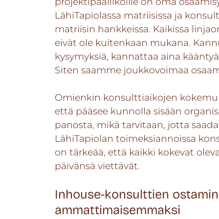
projektipäälliköille on oma osaam
LähiTapiolassa matriisissa ja konsu
matriisin hankkeissa. Kaikissa linja
eivät ole kuitenkaan mukana. Kannus
kysymyksiä, kannattaa aina käänty
Siten saamme joukkovoimaa osaami
Omienkin konsulttiaikojen kokemukse
että pääsee kunnolla sisään organisa
panosta, mikä tarvitaan, jotta saad
LähiTapiolan toimeksiannoissa konsul
on tärkeää, että kaikki kokevat ole
päivänsä viettävät.
Inhouse-konsulttien ostami
ammattimaisemmaksi