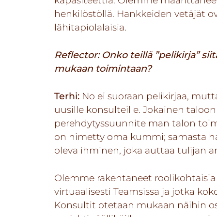
kapasiteettia. Olemme määrittäneet 
henkilöstöllä. Hankkeiden vetäjät ov
lähitapiolalaisia.
Reflector:
Onko teillä ”pelikirja” si
mukaan toimintaan?
Terhi:
No ei suoraan pelikirjaa, mutt
uusille konsulteille. Jokainen taloo
perehdytyssuunnitelman talon toimin
on nimetty oma kummi; samasta han
oleva ihminen, joka auttaa tulijan a
Olemme rakentaneet roolikohtaisia 
virtuaalisesti Teamsissa ja jotka kok
Konsultit otetaan mukaan näihin os