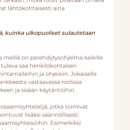
tarkasti, mitkä roolit pidetään omalla
at lähtökohtaisesti aina
itä, kuinka ulkopuoliset sulautetaan
a meillä on perehdytysohjelma kaikille
n tuleva saa henkilökohtaisen
tamalleihin ja ohjeisiin. Jokaiselle
kkeesta vastaavassa roolissa
rkeen ja sisään käytäntöihin.
osaamisyhteisöjä, jotka toimivat
oontuvat lisäksi säännöllisesti.
aamisyhteisöihin. Esimerkiksi