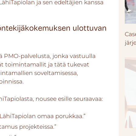
ähiTapiolan ja sen edeltäjien kanssa
yöntekijäkokemuksen ulottuvan
Cas
jär
tä PMO-palvelusta, jonka vastuulla
 toimintamallit ja tätä tukevat
intamallien soveltamisessa,
oinnissa.
hiTapiolasta, nousee esille seuraavaa:
n LähiTapiolan omaa porukkaa.”
tamus projekteissa.”