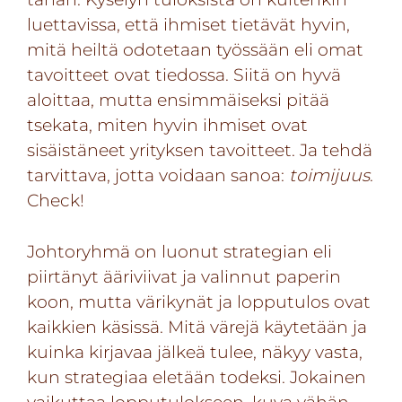
luettavissa, että ihmiset tietävät hyvin,
mitä heiltä odotetaan työssään eli omat
tavoitteet ovat tiedossa. Siitä on hyvä
aloittaa, mutta ensimmäiseksi pitää
tsekata, miten hyvin ihmiset ovat
sisäistäneet yrityksen tavoitteet. Ja tehdä
tarvittava, jotta voidaan sanoa:
toimijuus
.
Check!
Johtoryhmä on luonut strategian eli
piirtänyt ääriviivat ja valinnut paperin
koon, mutta värikynät ja lopputulos ovat
kaikkien käsissä. Mitä värejä käytetään ja
kuinka kirjavaa jälkeä tulee, näkyy vasta,
kun strategiaa eletään todeksi. Jokainen
vaikuttaa lopputulokseen, kuva vähän