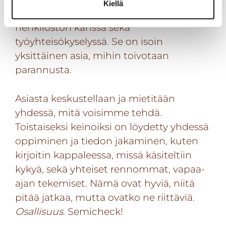
Kiellä
parantamiselle tulee esille keskusteluissa
henkilöstön kanssa sekä
työyhteisökyselyssä. Se on isoin
yksittäinen asia, mihin toivotaan
parannusta.
Asiasta keskustellaan ja mietitään
yhdessä, mitä voisimme tehdä.
Toistaiseksi keinoiksi on löydetty yhdessä
oppiminen ja tiedon jakaminen, kuten
kirjoitin kappaleessa, missä käsiteltiin
kykyä, sekä yhteiset rennommat, vapaa-
ajan tekemiset. Nämä ovat hyviä, niitä
pitää jatkaa, mutta ovatko ne riittäviä.
Osallisuus
. Semicheck!