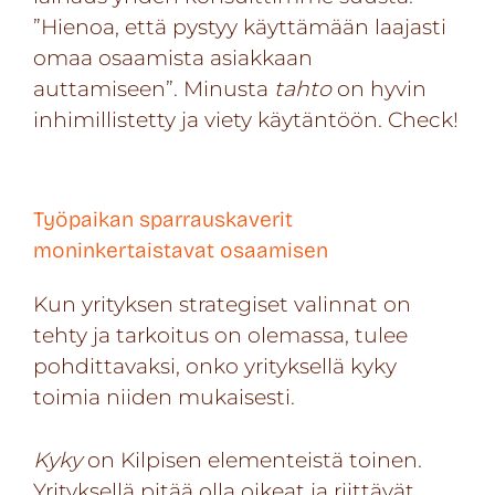
”Hienoa, että pystyy käyttämään laajasti
omaa osaamista asiakkaan
auttamiseen”. Minusta
tahto
on hyvin
inhimillistetty ja viety käytäntöön. Check!
Työpaikan sparrauskaverit
moninkertaistavat osaamisen
Kun yrityksen strategiset valinnat on
tehty ja tarkoitus on olemassa, tulee
pohdittavaksi, onko yrityksellä kyky
toimia niiden mukaisesti.
Kyky
on Kilpisen elementeistä toinen.
Yrityksellä pitää olla oikeat ja riittävät