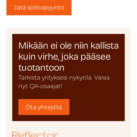
Jätä soittopyyntö
Mikään ei ole niin kallista
kuin virhe, joka pääsee
tuotantoon
Tarkista yrityksesi nykytila. Varaa
nyt QA-osaajat!
Ota yhteyttä