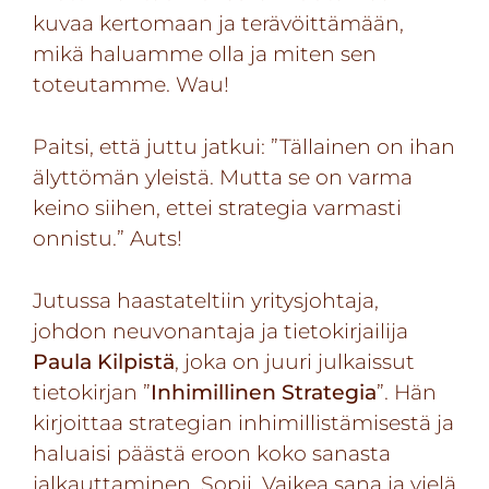
kuvaa kertomaan ja terävöittämään,
mikä haluamme olla ja miten sen
toteutamme. Wau!
Paitsi, että juttu jatkui: ”Tällainen on ihan
älyttömän yleistä. Mutta se on varma
keino siihen, ettei strategia varmasti
onnistu.” Auts!
Jutussa haastateltiin yritysjohtaja,
johdon neuvonantaja ja tietokirjailija
Paula Kilpistä
, joka on juuri julkaissut
tietokirjan ”
Inhimillinen Strategia
”. Hän
kirjoittaa strategian inhimillistämisestä ja
haluaisi päästä eroon koko sanasta
jalkauttaminen. Sopii. Vaikea sana ja vielä