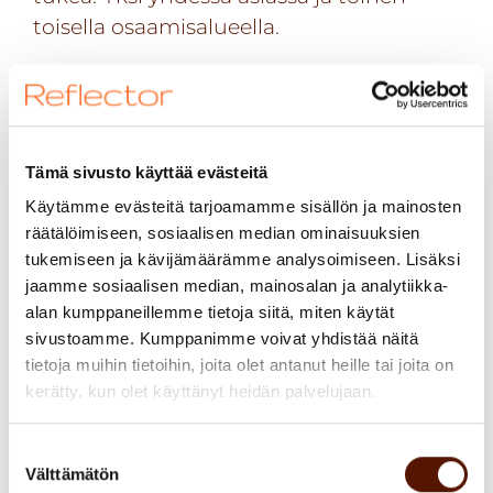
toisella osaamisalueella.
Kun organisaatiossa on satojen vuosien
kokemus alalta, niin sparrauskaveri ja
lisää tietoa löytyy helposti. Käytännössä
Tämä sivusto käyttää evästeitä
ihminen jakaa osaamistaan toiselle
Käytämme evästeitä tarjoamamme sisällön ja mainosten
ihmiselle, ja molemmat oppivat uutta.
räätälöimiseen, sosiaalisen median ominaisuuksien
Hyvin inhimillistä ja maanläheistä.
Kyky
tukemiseen ja kävijämäärämme analysoimiseen. Lisäksi
inhimillistetty. Check!
jaamme sosiaalisen median, mainosalan ja analytiikka-
alan kumppaneillemme tietoja siitä, miten käytät
sivustoamme. Kumppanimme voivat yhdistää näitä
tietoja muihin tietoihin, joita olet antanut heille tai joita on
Kuinka rakennetaan yhteisöllisyyttä, kun
kerätty, kun olet käyttänyt heidän palvelujaan.
konsulttimme ovat päivät asiakkaiden
luona?
Suostumuksen
Välttämätön
valinta
”
Osallisuus
liittyy yrityksen kulttuuriin ja