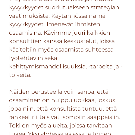
kyvykkyydet suoriutuakseen strategian
vaatimuksista. Käytännössä nämä
kyvykkyydet ilmenevät ihmisten
osaamisina. Kävimme juuri kaikkien
konsulttien kanssa keskustelut, joissa
käsiteltiin myös osaamista suhteessa
työtehtäviin sekä
kehittymismahdollisuuksia, -tarpeita ja -
toiveita.
Näiden perusteella voin sanoa, että
osaaminen on huippuluokkaa, joskus
jopa niin, että konsultista tuntuu, että
rahkeet riittäisivät isompiin saappaisiin.
Toki on myös alueita, joissa tarvitaan
tukea. Yksi yhdessä asiassa ja toinen