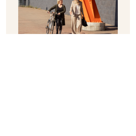
Arvot – ei mitään löpinää, vaan
täyttä, elettyä elämää
Edellinen
Seuraava