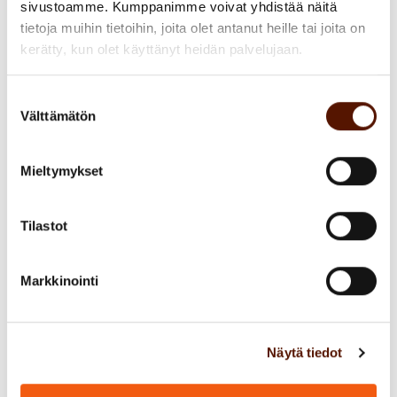
sivustoamme. Kumppanimme voivat yhdistää näitä
muutoksen vaatimalla laajuudella. Tätä
tietoja muihin tietoihin, joita olet antanut heille tai joita on
pohdin edellisessä
blogissani
.
kerätty, kun olet käyttänyt heidän palvelujaan.
Hyvän kehittämisen edellytys on se, että
Suostumuksen
Välttämätön
valinta
ensin ymmärretään yrityksen toimintaa
ja kuinka asiakkaat yrityksen tuotteita ja
palveluita käyttävät tai haluaisivat
Mieltymykset
käyttää. Näitä puolestaan kehitetään
ennen kuin tuodaan IT-järjestelmiä
Tilastot
automatisoimaan ja samalla myös
sementoimaan nykyiset – joskus
Markkinointi
huonotkin – toimintatavat.
Kun digijunassa on jo jonkin aikaa
Näytä tiedot
matkustettu, on alkanut muodostua