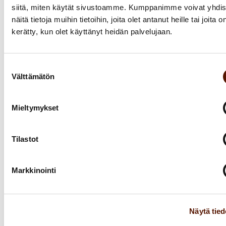
siitä, miten käytät sivustoamme. Kumppanimme voivat yhdis
näitä tietoja muihin tietoihin, joita olet antanut heille tai joita o
kerätty, kun olet käyttänyt heidän palvelujaan.
Suostumuksen
Tutustu: Reflector –
Välttämätön
valinta
Projektinhallinta
Mieltymykset
Lue lisää
Tilastot
Markkinointi
Näytä tied