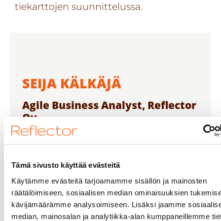
tiekarttojen suunnittelussa.
SEIJA KÄLKÄJÄ
Agile Business Analyst, Reflector
Oy
Seija on määrittelyn ammattilainen, jonka
osaamisalueita ovat
liiketoimintalähtöinen
vaatimusmäärittely, toiminnallinen
Tämä sivusto käyttää evästeitä
määrittely sekä mallinnus iteratiivisessa ja
Käytämme evästeitä tarjoamamme sisällön ja mainosten
ketterässä toimintamallissa. Seija on
räätälöimiseen, sosiaalisen median ominaisuuksien tukemise
kokonaisuudet hahmottava viestinviejä
kävijämäärämme analysoimiseen. Lisäksi jaamme sosiaalis
liiketoiminnan ja toteutustiimin välillä.
median, mainosalan ja analytiikka-alan kumppaneillemme tie