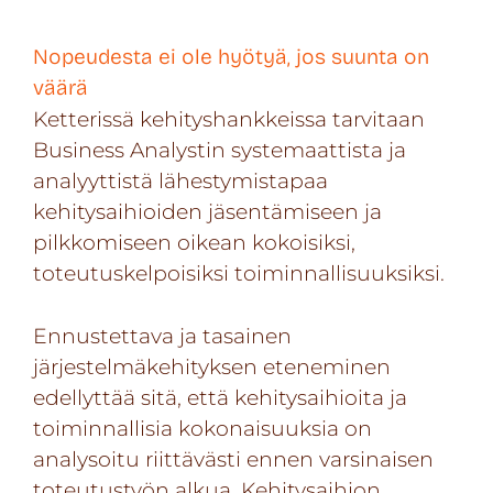
Nopeudesta ei ole hyötyä, jos suunta on
väärä
Ketterissä kehityshankkeissa tarvitaan
Business Analystin systemaattista ja
analyyttistä lähestymistapaa
kehitysaihioiden jäsentämiseen ja
pilkkomiseen oikean kokoisiksi,
toteutuskelpoisiksi toiminnallisuuksiksi.
Ennustettava ja tasainen
järjestelmäkehityksen eteneminen
edellyttää sitä, että kehitysaihioita ja
toiminnallisia kokonaisuuksia on
analysoitu riittävästi ennen varsinaisen
toteutustyön alkua. Kehitysaihion