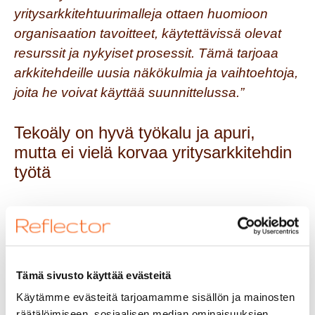
yritysarkkitehtuurimalleja ottaen huomioon
organisaation tavoitteet, käytettävissä olevat
resurssit ja nykyiset prosessit. Tämä tarjoaa
arkkitehdeille uusia näkökulmia ja vaihtoehtoja,
joita he voivat käyttää suunnittelussa.”
Tekoäly on hyvä työkalu ja apuri,
mutta ei vielä korvaa yritysarkkitehdin
työtä
Kuten yllä olevasta listasta voi huomata,
tekoäly voi helpottaa yritysarkkitehdin työtä
monellakin eri osa-alueella. Olemme kuitenkin
vielä hyvin kaukana siitä, että tekoäly ottaisi
Tämä sivusto käyttää evästeitä
arkkitehdin työstä keskeiset osa-alueet
Käytämme evästeitä tarjoamamme sisällön ja mainosten
haltuunsa. Peruskysymykset, kuten mitä
räätälöimiseen, sosiaalisen median ominaisuuksien