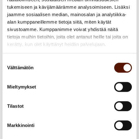
mallinnetaan, miten mallinnetaan ja itse mallien
tukemiseen ja kävijämäärämme analysoimiseen. Lisäksi
jaamme sosiaalisen median, mainosalan ja analytiikka-
rakentaminen jäävät vielä arkkitehdin harteille.
alan kumppaneillemme tietoja siitä, miten käytät
sivustoamme. Kumppanimme voivat yhdistää näitä
Arkkitehdin työstä iso osa on haastatteluja,
tietoja muihin tietoihin, joita olet antanut heille tai joita on
joista kerätään tietoa. Kaikista prosesseista ja
kerätty, kun olet käyttänyt heidän palvelujaan.
järjestelmistä ei löydy täydellisiä ja
yhteismitallisia dokumentteja, joiden avulla
Suostumuksen
arkkitehtuurikokonaisuutta voitaisiin koostaa.
Välttämätön
valinta
Arkkitehdin työ linkittyy olennaisesti yrityksen
strategiaan ja tavotteisiin. Näiden
Mieltymykset
ymmärtäminen vaatii myös hiljaisen tiedon
omaksumista ja johdon tahtotilan ymmärrystä.
Tilastot
Tällaiseen työhön tekoäly toimii vielä varsin
heikosti. Tavoitetilakuvauksissa pitää tehdä
Markkinointi
paljon valintoja ja päätöksiä, joihin tekoäly ei
vielä pysty.