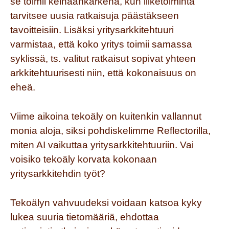
se toimii keihäänkärkenä, kun liiketoiminta
tarvitsee uusia ratkaisuja päästäkseen
tavoitteisiin. Lisäksi yritysarkkitehtuuri
varmistaa, että koko yritys toimii samassa
syklissä, ts. valitut ratkaisut sopivat yhteen
arkkitehtuurisesti niin, että kokonaisuus on
eheä.
Viime aikoina tekoäly on kuitenkin vallannut
monia aloja, siksi pohdiskelimme Reflectorilla,
miten AI vaikuttaa
yritysarkkitehtuuriin
. Vai
voisiko tekoäly korvata kokonaan
yritysarkkitehdin työt?
Tekoälyn vahvuudeksi voidaan katsoa kyky
lukea suuria tietomääriä, ehdottaa