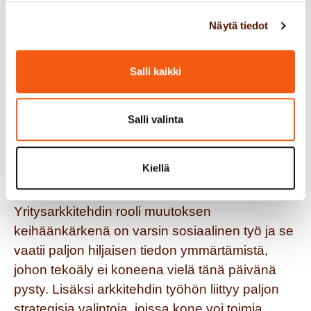
Näytä tiedot
Tekoäly on hyvä tuottamaan tietoa, mutta
arkkitehdin tulee valita laajasta vaihtoehtojen
Salli kaikki
määrästä ne parhaat ratkaisut.
Voimme siis todeta, että tekoäly auttaa
Salli valinta
yritysarkkitehtia monilla osa-alueilla, mutta
kokonaisuudessaan se ei arkkitehdin työtä
Kiellä
korvaa ainakaan lähiaikoina.
Yritysarkkitehdin rooli muutoksen
keihäänkärkenä on varsin sosiaalinen työ ja se
vaatii paljon hiljaisen tiedon ymmärtämistä,
johon tekoäly ei koneena vielä tänä päivänä
pysty. Lisäksi arkkitehdin työhön liittyy paljon
strategisia valintoja, joissa kone voi toimia