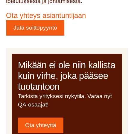
toteutuksesta ja johtamisesta.
Ota yhteys asiantuntijaan
Jätä soittopyyntö
Mikään ei ole niin kallista
kuin virhe, joka pääsee
tuotantoon
Tarkista yrityksesi nykytila. Varaa nyt
QA-osaajat!
Ota yhteyttä