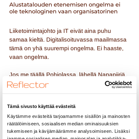
Alustatalouden etenemisen ongelma ei
ole teknologinen vaan organisatorinen
Liiketoimintajohto ja IT eivät aina puhu
samaa kieltä. Digitalisoituvassa maailmassa
tämä on yhä suurempi ongelma. Ei haaste,
vaan ongelma.
Jos me täällä Pohjolassa, lähellä Napapiiriä,
haluamme olla mukana kansainvälisessä
kasvussa tietopääoman avulla, tätä
ongelmaa on syytä ratkoa. Tulevaisuuden
Tämä sivusto käyttää evästeitä
kasvumahdollisuudet ovat alustatalouden ja
Käytämme evästeitä tarjoamamme sisällön ja mainosten
digitaalisten ratkaisujen suunnalla. IT on
räätälöimiseen, sosiaalisen median ominaisuuksien
aivan liian arvokas asia jätettäväksi vain IT-
tukemiseen ja kävijämäärämme analysoimiseen. Lisäksi
ammattilaisten käsiin, koska liiketoiminta ei
jaamme sosiaalisen median, mainosalan ja analytiikka-