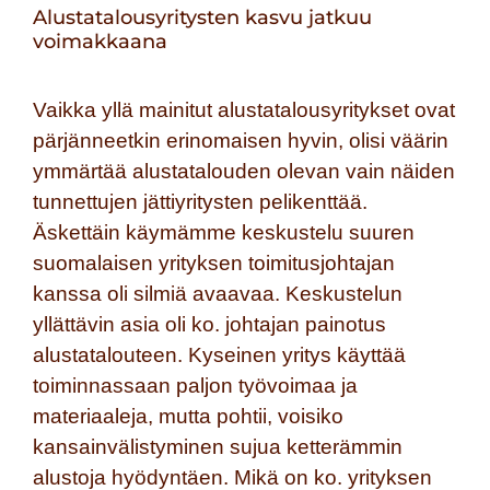
Alustatalousyritysten kasvu jatkuu
voimakkaana
Vaikka yllä mainitut alustatalousyritykset ovat
pärjänneetkin erinomaisen hyvin, olisi väärin
ymmärtää alustatalouden olevan vain näiden
tunnettujen jättiyritysten pelikenttää.
Äskettäin käymämme keskustelu suuren
suomalaisen yrityksen toimitusjohtajan
kanssa oli silmiä avaavaa. Keskustelun
yllättävin asia oli ko. johtajan painotus
alustatalouteen. Kyseinen yritys käyttää
toiminnassaan paljon työvoimaa ja
materiaaleja, mutta pohtii, voisiko
kansainvälistyminen sujua ketterämmin
alustoja hyödyntäen. Mikä on ko. yrityksen