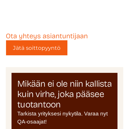
Ota yhteys asiantuntijaan
Jätä soittopyyntö
Mikään ei ole niin kallista
kuin virhe, joka pääsee
tuotantoon
Tarkista yrityksesi nykytila. Varaa nyt
QA-osaajat!