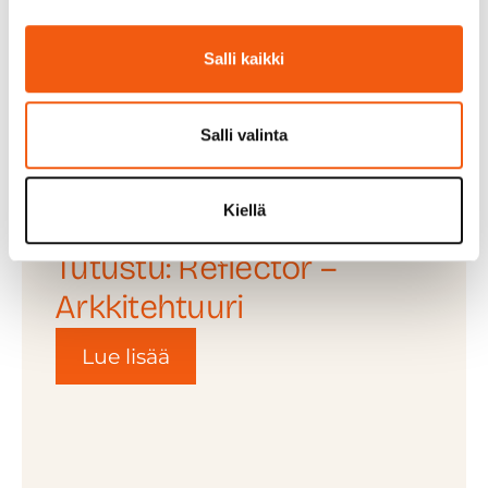
Reflector on hankkeiden ja hankintojen
tukemiseen ja arkkitehtuuriin erikoistunut
Salli kaikki
ketterä ja riippumaton IT-talo.
www.reflector.fi
Salli valinta
Kiellä
Tutustu: Reflector –
Arkkitehtuuri
Lue lisää