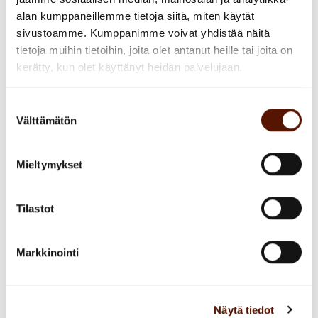
ilman digitaalisia ratkaisuja pärjää.
alan kumppaneillemme tietoja siitä, miten käytät
sivustoamme. Kumppanimme voivat yhdistää näitä
tietoja muihin tietoihin, joita olet antanut heille tai joita on
Yksi osa ratkaisua on kokenut, liiketoimintaa
kerätty, kun olet käyttänyt heidän palvelujaan.
ymmärtävä IT-arkkitehti ja/tai -tiimi, joka osaa
yhdistää tulevaisuuden
Suostumuksen
liiketoimintamahdollisuudet ja -mallit,
Välttämätön
valinta
ansaintalogiikan ja digitaaliset ratkaisut.
Tämän me reflectorlaiset osaamme ja tässä
Mieltymykset
ongelmanratkaisussa aiomme olla mukana.
Tilastot
TIMO NIEMINEN JA
Markkinointi
PATRIK AJALIN
Patrik Linkedin
Näytä tiedot