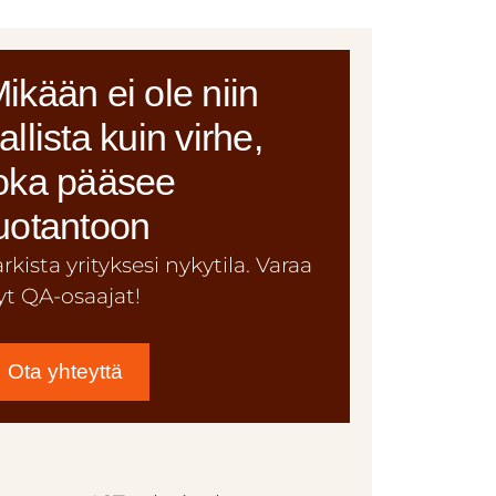
ikään ei ole niin
allista kuin virhe,
oka pääsee
uotantoon
arkista yrityksesi nykytila. Varaa
yt QA-osaajat!
Ota yhteyttä