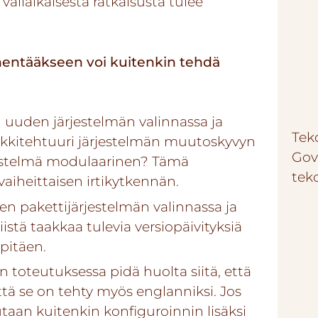
 väliaikaisesta ratkaisusta tulee
hentääkseen voi kuitenkin tehdä
 uuden järjestelmän valinnassa ja
Teko
rkkitehtuuri järjestelmän muutoskyvyn
Gov
jestelmä modulaarinen? Tämä
tek
heittaisen irtikytkennän.
en pakettijärjestelmän valinnassa ja
istä taakkaa tulevia versiopäivityksiä
 pitäen.
toteutuksessa pidä huolta siitä, että
ä se on tehty myös englanniksi. Jos
taan kuitenkin konfiguroinnin lisäksi