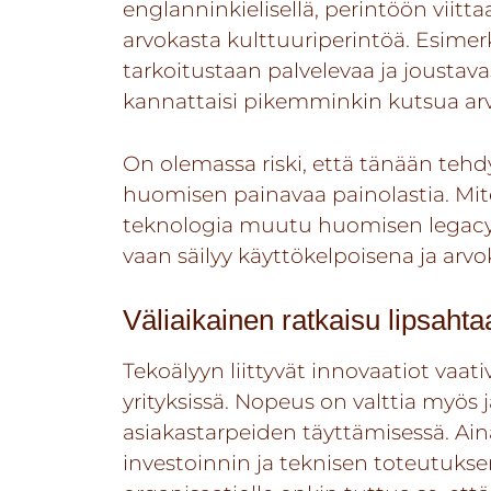
englanninkielisellä, perintöön viittaa
arvokasta kulttuuriperintöä. Esimer
tarkoitustaan palvelevaa ja joustava
kannattaisi pikemminkin kutsua arv
On olemassa riski, että tänään tehdy
huomisen painavaa painolastia. Mi
teknologia muutu huomisen legacyksi
vaan säilyy käyttökelpoisena ja arv
Väliaikainen ratkaisu lipsahta
Tekoälyyn liittyvät innovaatiot vaat
yrityksissä. Nopeus on valttia myös
asiakastarpeiden täyttämisessä. Aina
investoinnin ja teknisen toteutukse