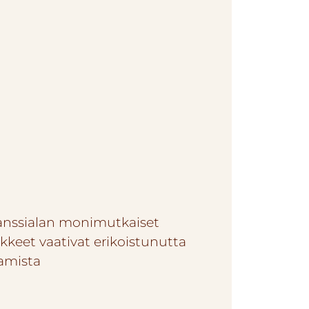
anssialan monimutkaiset
kkeet vaativat erikoistunutta
amista