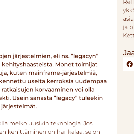
Refl
ykk
asi
ja 
Ket
Jaa
jen järjestelmien, eli ns. ”legacyn”
kehityshaasteista. Monet toimijat
uja, kuten mainframe-järjestelmiä,
 rakennettu useita kerroksia uudempaa
ratkaisujen korvaaminen voi olla
ekti. Usein sanasta ”legacy” tuleekin
järjestelmät.
lla melko uusikin teknologia. Jos
 sen kehittäminen on hankalaa, se on