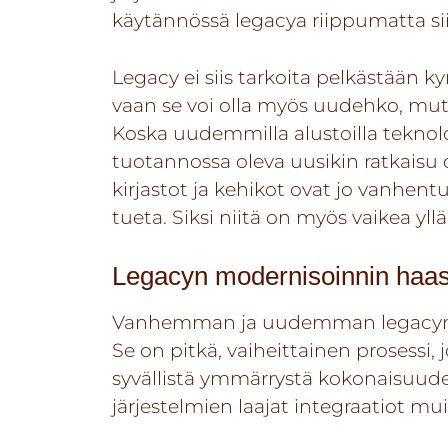
käytännössä legacya riippumatta sii
Legacy ei siis tarkoita pelkästään
vaan se voi olla myös uudehko, mutt
Koska uudemmilla alustoilla teknolo
tuotannossa oleva uusikin ratkaisu o
kirjastot ja kehikot ovat jo vanhent
tueta. Siksi niitä on myös vaikea yllä
Legacyn modernisoinnin haas
Vanhemman ja uudemman legacyn mo
Se on pitkä, vaiheittainen prosessi, 
syvällistä ymmärrystä kokonaisuude
järjestelmien laajat integraatiot mui