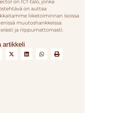
ector on ICT-talo, jonka
östehtävä on auttaa
akkaitamme liiketoiminnan isoissa
pienissä muutoshankkeissa.
terästi ja riippumattomasti.
 artikkeli