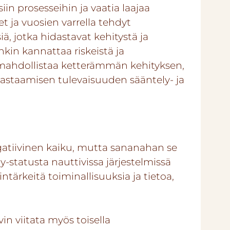
in prosesseihin ja vaatia laajaa
 ja vuosien varrella tehdyt
iä, jotka hidastavat kehitystä ja
nkin kannattaa riskeistä ja
 mahdollistaa ketterämmän kehityksen,
staamisen tulevaisuuden sääntely- ja
atiivinen kaiku, mutta sananahan se
y-statusta nauttivissa järjestelmissä
ntärkeitä toiminallisuuksia ja tietoa,
vin viitata myös toisella