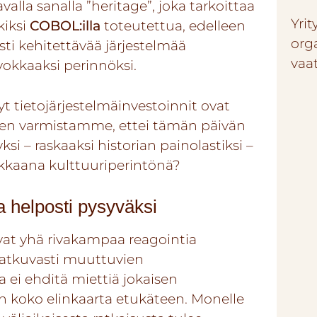
valla sanalla ”heritage”, joka tarkoittaa
Yrit
kiksi
COBOL:illa
toteutettua, edelleen
org
sti kehitettävää järjestelmää
vaa
okkaaksi perinnöksi.
t tietojärjestelmäinvestoinnit ovat
ten varmistamme, ettei tämän päivän
 – raskaaksi historian painolastiksi –
okkaana kulttuuriperintönä?
a helposti pysyväksi
ivat yhä rivakampaa reagointia
 jatkuvasti muuttuvien
 ei ehditä miettiä jokaisen
n koko elinkaarta etukäteen. Monelle