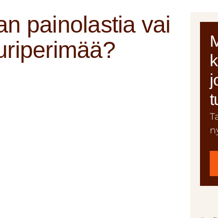
an painolastia vai
M
uuriperimää?
k
j
t
T
n