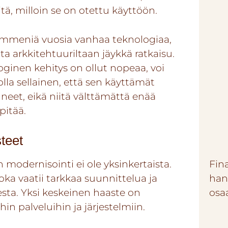
tä, milloin se on otettu käyttöön.
 kymmeniä vuosia vanhaa teknologiaa,
a arkkitehtuuriltaan jäykkä ratkaisu.
ginen kehitys on ollut nopeaa, voi
lla sellainen, että sen käyttämät
uneet, eikä niitä välttämättä enää
pitää.
teet
dernisointi ei ole yksinkertaista.
Fin
joka vaatii tarkkaa suunnittelua ja
han
sta. Yksi keskeinen haaste on
osa
hin palveluihin ja järjestelmiin.