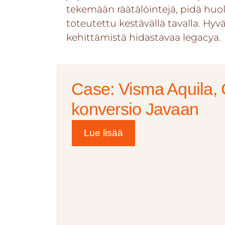
tekemään räätälöintejä, pidä huoli
toteutettu kestävällä tavalla. Hyv
kehittämistä hidastavaa legacya.
Case: Visma Aquila,
konversio Javaan
Lue lisää