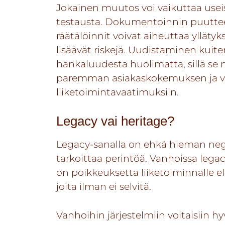
Jokainen muutos voi vaikuttaa useisi
testausta. Dokumentoinnin puutteet
räätälöinnit voivat aiheuttaa yllätyks
lisäävät riskejä. Uudistaminen kuite
hankaluudesta huolimatta, sillä se
paremman asiakaskokemuksen ja va
liiketoimintavaatimuksiin.
Legacy vai heritage?
Legacy-sanalla on ehkä hieman neg
tarkoittaa perintöä. Vanhoissa legac
on poikkeuksetta liiketoiminnalle eli
joita ilman ei selvitä.
Vanhoihin järjestelmiin voitaisiin hy