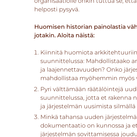
organisaatiolle onkin tuttua se, että
helposti pysyvä.
Huomisen historian painolastia vä
jotakin. Aloita näistä:
Kiinnitä huomiota arkkitehtuuriin
suunnittelussa: Mahdollistaako a
ja laajennettavuuden? Onko jär
mahdollistaa myöhemmin myös vai
Pyri välttämään räätälöintejä uud
suunnittelussa, jotta et rakenna ni
ja järjestelmän uusimista silmällä
Minkä tahansa uuden järjestelmän 
dokumentaatio on kunnossa ja ett
järjestelmän sovittamisessa joudu