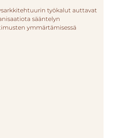
ysarkkitehtuurin työkalut auttavat
anisaatiota sääntelyn
timusten ymmärtämisessä