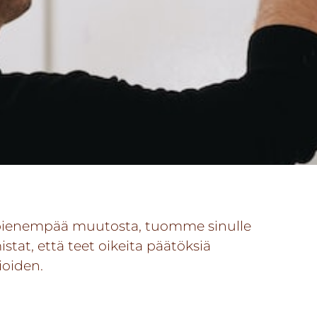
i pienempää muutosta, tuomme sinulle
stat, että teet oikeita päätöksiä
ioiden.