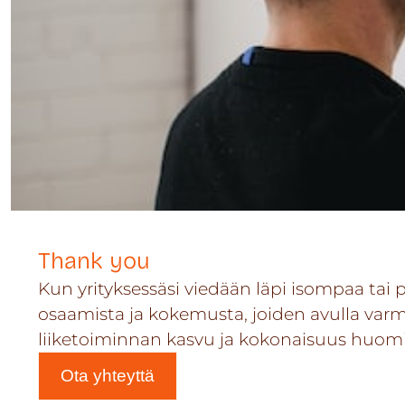
Thank you
Kun yrityksessäsi viedään läpi isompaa ta
osaamista ja kokemusta, joiden avulla varmi
liiketoiminnan kasvu ja kokonaisuus huom
Ota yhteyttä