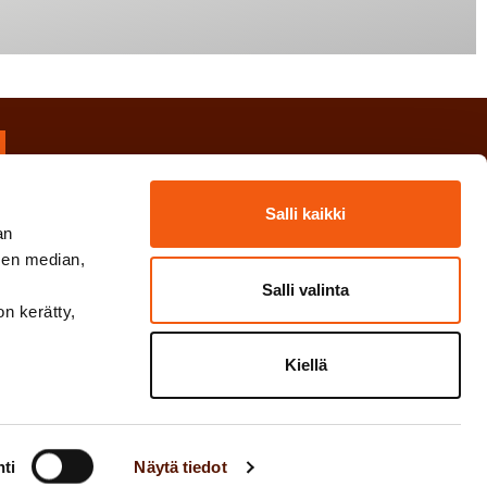
tämme noin 3–6 kertaa vuodessa.
Salli kaikki
ta, ajankohtaisia uutisia ja kuulet
an
mmäisten joukossa. Voit peruuttaa
sen median,
Salli valinta
on kerätty,
Kiellä
ti
Näytä tiedot