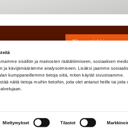
Tilaa uutiskirjeemme
Lähetämme uutiskirjet
teitä
Saat tuoreita artikkelei
mamme sisällön ja mainosten räätälöimiseen, sosiaalisen medi
tapahtumistamme ensi
n ja kävijämäärämme analysoimiseen. Lisäksi jaamme sosiaali
alan kumppaneillemme tietoja siitä, miten käytät sivustoamme.
kirjeen milloin tahansa.
näitä tietoja muihin tietoihin, joita olet antanut heille tai joita 
palvelujaan.
Mieltymykset
Tilastot
Markkinoin