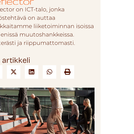
ector on ICT-talo, jonka
östehtävä on auttaa
akkaitamme liiketoiminnan isoissa
pienissä muutoshankkeissa.
terästi ja riippumattomasti.
 artikkeli