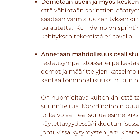
Demotaan usein ja myös keskene
että vähintään sprinttien päättye
saadaan varmistus kehityksen oi
palautetta. Kun demo on sprintin
kehityksen tekemistä eri tavalla.
Annetaan
mahdollisuus osallist
testausympäristöissä, ei pelkäst
demot ja määrittelyjen katselmoi
kantaa toiminnallisuuksiin, kun 
On huomioitava kuitenkin, että tä
suunniteltua. Koordinoinnin puute
jotka voivat realisoitua esimerkiks
käytettävyydessä/rikkoutumisessa
johtuvissa kysymysten ja tukitarp