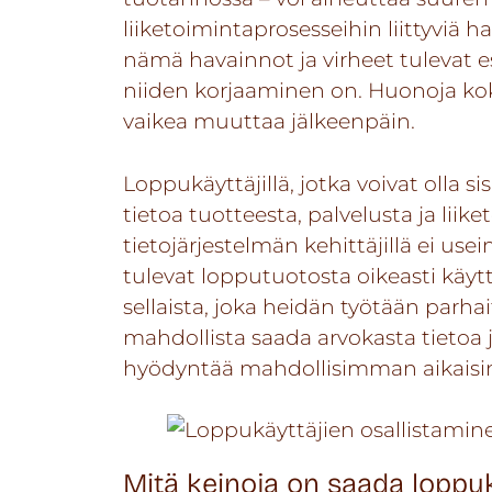
liiketoimintaprosesseihin liittyviä 
nämä havainnot ja virheet tulevat es
niiden korjaaminen on. Huonoja ko
vaikea muuttaa jälkeenpäin.
Loppukäyttäjillä, jotka voivat olla si
tietoa tuotteesta, palvelusta ja liik
tietojärjestelmän kehittäjillä ei use
tulevat lopputuotosta oikeasti käyttä
sellaista, joka heidän työtään parha
mahdollista saada arvokasta tietoa
hyödyntää mahdollisimman aikaisi
Mitä keinoja on saada loppuk