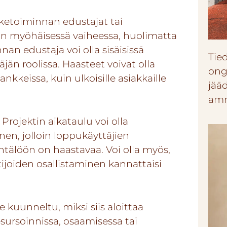
iketoiminnan edustajat tai
in myöhäisessä vaiheessa, huolimatta
nnan edustaja voi olla sisäisissä
Tie
än roolissa. Haasteet voivat olla
ong
nkkeissa, kuin ulkoisille asiakkaille
jää
amm
 Projektin aikataulu voi olla
nen, jolloin loppukäyttäjien
älöön on haastavaa. Voi olla myös,
tijoiden osallistaminen kannattaisi
e kuunneltu, miksi siis aloittaa
esursoinnissa, osaamisessa tai