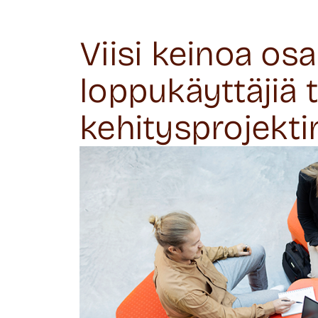
Viisi keinoa osa
loppukäyttäjiä 
kehitysprojektin