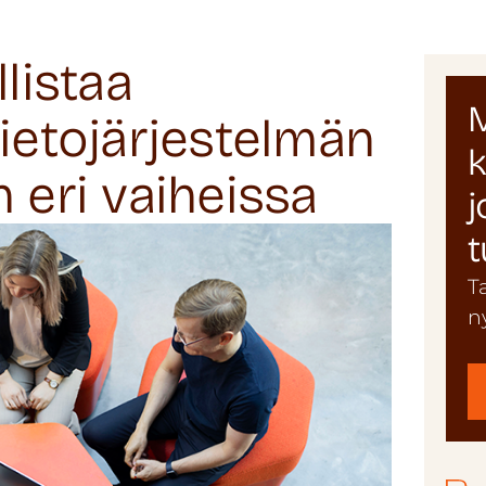
llistaa
M
tietojärjestelmän
k
 eri vaiheissa
j
t
T
n