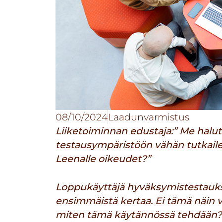
08/10/2024
Laadunvarmistus
Liiketoiminnan edustaja:” Me halut
testausympäristöön vähän tutkaile
Leenalle oikeudet?”
Loppukäyttäjä hyväksymistestauk
ensimmäistä kertaa. Ei tämä näin voi
miten tämä käytännössä tehdään?