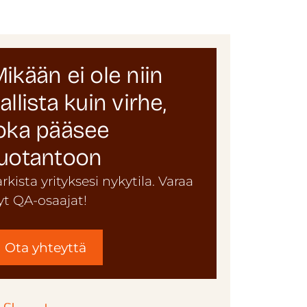
ikään ei ole niin
allista kuin virhe,
oka pääsee
uotantoon
arkista yrityksesi nykytila. Varaa
yt QA-osaajat!
Ota yhteyttä