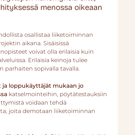
kehityksessä menossa oikeaan
dollista osallistaa liiketoiminnan
ojektin aikana. Sisäisissä
pisteet voivat olla erilaisia kuin
lveluissa. Erilaisia keinoja tulee
n parhaiten sopivalla tavalla.
t ja loppukäyttäjät mukaan jo
ssa
katselmointeihin, pöytätestauksiin
iittymistä voidaan tehdä
ta, joita demotaan liiketoiminnan