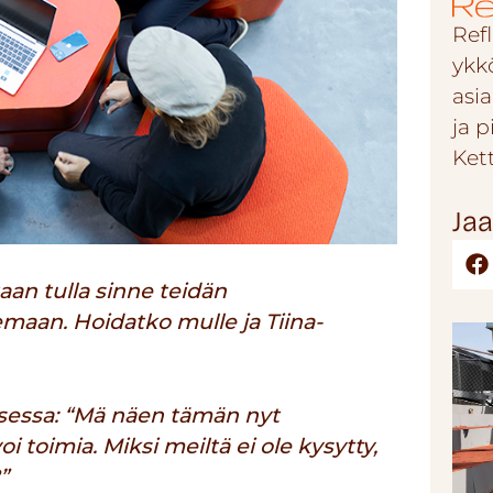
Refl
ykk
asi
ja 
Ket
Jaa
aan tulla sinne teidän
maan. Hoidatko mulle ja Tiina-
sessa: “Mä näen tämän nyt
 toimia. Miksi meiltä ei ole kysytty,
”