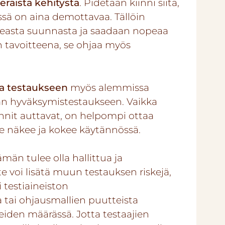
räistä kehitystä
. Pidetään kiinni siitä,
ssä on aina demottavaa. Tällöin
keasta suunnasta ja saadaan nopeaa
 tavoitteena, se ohjaa myös
ua testaukseen
myös alemmissa
ään hyväksymistestaukseen. Vaikka
nnit auttavat, on helpompi ottaa
ne näkee ja kokee käytännössä.
män tulee olla hallittua ja
 voi lisätä muun testauksen riskejä,
i testiaineiston
 tai ohjausmallien puutteista
eiden määrässä. Jotta testaajien