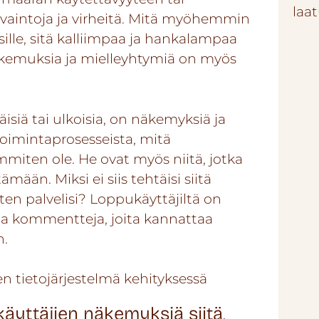
laa
havaintoja ja virheitä. Mitä myöhemmin
ille, sitä kalliimpaa ja hankalampaa
kemuksia ja mielleyhtymiä on myös
säisiä tai ulkoisia, on näkemyksiä ja
etoimintaprosesseista, mitä
immiten ole. He ovat myös niitä, jotka
mään. Miksi ei siis tehtäisi siitä
iten palvelisi? Loppukäyttäjiltä on
 ja kommentteja, joita kannattaa
n.
äyttäjien näkemyksiä siitä,