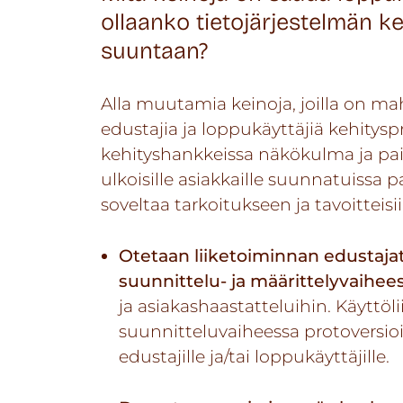
ollaanko tietojärjestelmän 
suuntaan?
Alla muutamia keinoja, joilla on mah
edustajia ja loppukäyttäjiä kehityspr
kehityshankkeissa näkökulma ja paino
ulkoisille asiakkaille suunnatuissa pa
soveltaa tarkoitukseen ja tavoitteisii
Otetaan liiketoiminnan edustaja
suunnittelu- ja määrittelyvaihee
ja asiakashaastatteluihin. Käyttöl
suunnitteluvaiheessa protoversioi
edustajille ja/tai loppukäyttäjille.