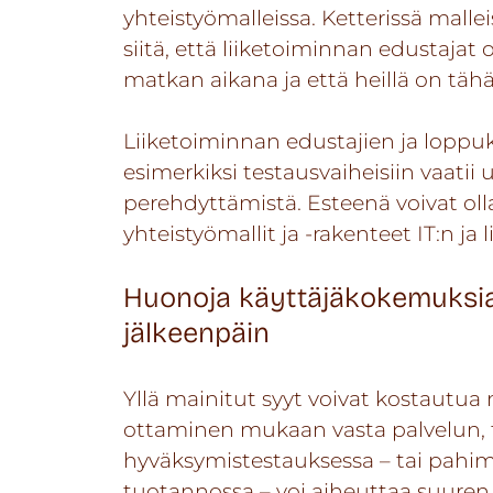
yhteistyömalleissa. Ketterissä malle
siitä, että liiketoiminnan edustaja
matkan aikana ja että heillä on tä
Liiketoiminnan edustajien ja lopp
esimerkiksi testausvaiheisiin vaatii
perehdyttämistä. Esteenä voivat olla
yhteistyömallit ja -rakenteet IT:n ja l
Huonoja käyttäjäkokemuksia
jälkeenpäin
Yllä mainitut syyt voivat kostaut
ottaminen mukaan vasta palvelun, t
hyväksymistestauksessa – tai pahi
tuotannossa – voi aiheuttaa suuren