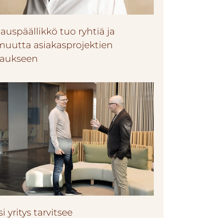
auspäällikkö tuo ryhtiä ja
muutta asiakasprojektien
taukseen
i yritys tarvitsee