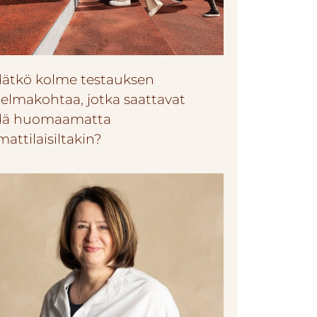
dätkö kolme testauksen
elmakohtaa, jotka saattavat
dä huomaamatta
attilaisiltakin?