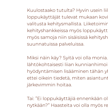
Kuulostaako tutulta? Hyvin usein li
loppukäyttäjät tulevat mukaan kov
valitusta kehitysmallista. Liiketoimi
kehityshankkeissa myös loppukäyttäj
myös samoja niin sisäisissä kehitysha
suunnatuissa palveluissa.
Miksi näin käy? Syitä voi olla monia.
lähtökohtaisesti liian kunnianhimoi
hyödyntämisen lisääminen tähän yht
ettei oikein tiedetä, miten asiantun
järkevimmin hoitaa.
Tai: ”Ei loppukäyttäjiä ennenkään ol
nytkään?” Haasteita voi olla myös r