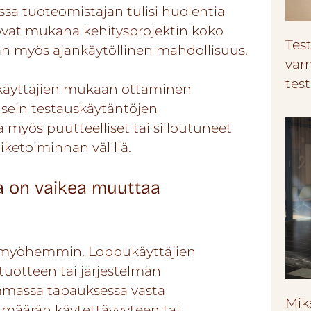
issa tuoteomistajan tulisi huolehtia
t ovat mukana kehitysprojektin koko
Test
hän myös ajankäytöllinen mahdollisuus.
var
tes
ukäyttäjien mukaan ottaminen
 usein testauskäytäntöjen
 myös puutteelliset tai siiloutuneet
iiketoiminnan välillä.
 on vaikea muuttaa
ua myöhemmin. Loppukäyttäjien
uotteen tai järjestelmän
mmassa tapauksessa vasta
Miks
 määrän käytettävyyteen tai