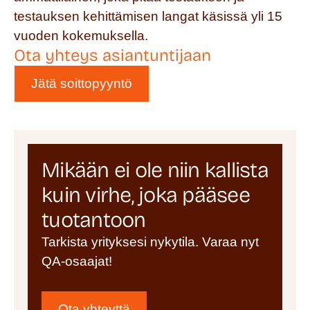
testauksen kehittämisen langat käsissä yli 15
vuoden kokemuksella.
Ota yhteys asiantuntijaan
Jätä soittopyyntö
Mikään ei ole niin kallista
kuin virhe, joka pääsee
tuotantoon
Tarkista yrityksesi nykytila. Varaa nyt
QA-osaajat!
Ota yhteyttä