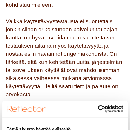
kohdistuu mieleen.
Vaikka käytettävyystestausta ei suoritettaisi
jonkin siihen erikoistuneen palvelun tarjoajan
kautta, on hyvä arvioida muun suoritettavan
testauksen aikana myös käytettävyyttä ja
nostaa esiin havainnot ongelmakohdista. On
tärkeää, että kun kehitetään uutta, järjestelmän
tai sovelluksen käyttäjät ovat mahdollisimman
aikaisessa vaiheessa mukana arviomassa
käytettävyyttä. Heiltä saatu tieto ja palaute on
arvokasta.
Hyvä käytettävyys on kuin mielen kartta
maastossa, joka opastaa meitä edetessä
oikeaan suuntaan. Psykologia on tutkinut
Tämä sivusto käyttää evästeitä