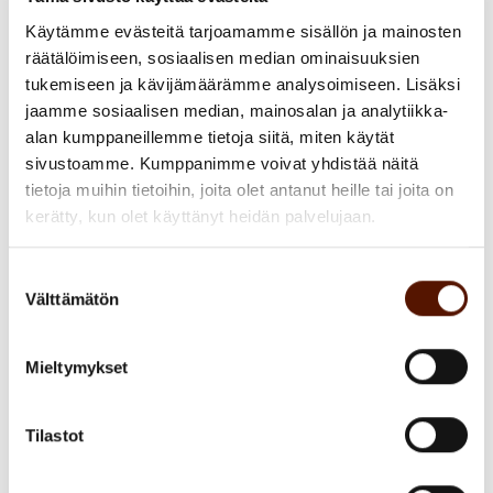
paljon ihmisen tapaa hahmottaa maailmaa
Käytämme evästeitä tarjoamamme sisällön ja mainosten
kognitiivisen psykologian ja
räätälöimiseen, sosiaalisen median ominaisuuksien
havaintopsykologian osa-alueiden alla. Vaikka
tukemiseen ja kävijämäärämme analysoimiseen. Lisäksi
jaamme sosiaalisen median, mainosalan ja analytiikka-
me yksilöinä hahmotamme maailmaa jokainen
alan kumppaneillemme tietoja siitä, miten käytät
omalla tavallamme, niin onneksi on joukko
sivustoamme. Kumppanimme voivat yhdistää näitä
yhteisiä ja yleisiä tapoja tulkita ympäröivää
tietoja muihin tietoihin, joita olet antanut heille tai joita on
maailmaa. Tätä tietoa hyödynnetään UX-
kerätty, kun olet käyttänyt heidän palvelujaan.
suunnittelussa käyttäjäystävällisyyden
saavuttamiseksi.
Suostumuksen
Välttämätön
valinta
Ihastuttaako vai vihastuttaako jonkin tuotteen
tai järjestelmän käytettävyys? Me
Mieltymykset
laadunvarmistuksen ammattilaiset saamme olla
osana tässä ympäröivän maailman ja
Tilastot
järjestelmien tulkinnassa, vaikkapa niinkin
arkisen esineen kuin pyykinpesukoneen