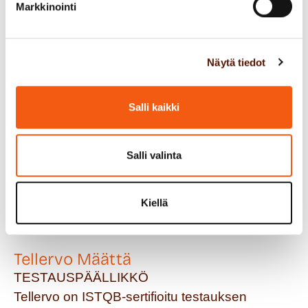
Markkinointi
kohdatessamme.
Näytä tiedot
Salli kaikki
Salli valinta
Kiellä
Tellervo Määttä
TESTAUSPÄÄLLIKKÖ
Tellervo on ISTQB-sertifioitu testauksen