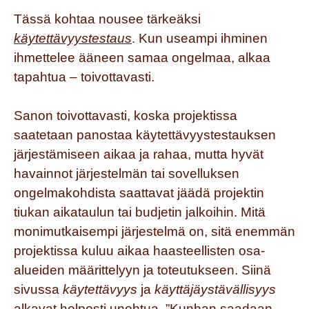
Tässä kohtaa nousee tärkeäksi
käytettävyystestaus
. Kun useampi ihminen
ihmettelee ääneen samaa ongelmaa, alkaa
tapahtua – toivottavasti.
Sanon toivottavasti, koska projektissa
saatetaan panostaa käytettävyystestauksen
järjestämiseen aikaa ja rahaa, mutta hyvät
havainnot järjestelmän tai sovelluksen
ongelmakohdista saattavat jäädä projektin
tiukan aikataulun tai budjetin jalkoihin. Mitä
monimutkaisempi järjestelmä on, sitä enemmän
projektissa kuluu aikaa haasteellisten osa-
alueiden määrittelyyn ja toteutukseen. Siinä
sivussa
käytettävyys
ja
käyttäjäystävällisyys
alkavat helposti unohtua. ”Kunhan saadaan