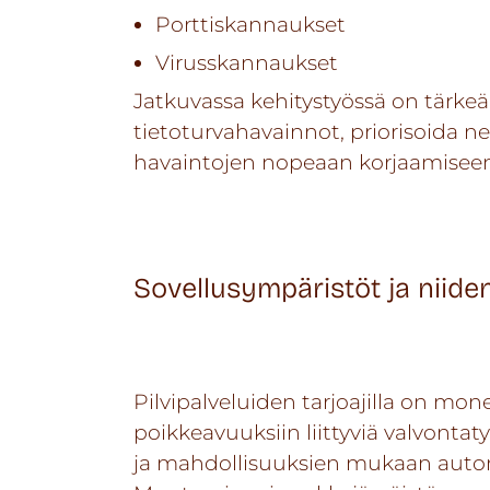
Porttiskannaukset
Virusskannaukset
Jatkuvassa kehitystyössä on tärk
tietoturvahavainnot, priorisoida ne
havaintojen nopeaan korjaamisee
Sovellusympäristöt ja niide
Pilvipalveluiden tarjoajilla on mon
poikkeavuuksiin liittyviä valvonta
ja mahdollisuuksien mukaan automa