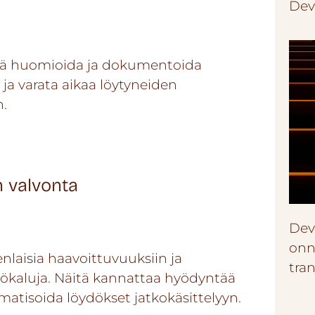
Dev
eää huomioida ja dokumentoida
 ja varata aikaa löytyneiden
n.
n valvonta
Dev
onn
enlaisia haavoittuvuuksiin ja
tra
työkaluja. Näitä kannattaa hyödyntää
tisoida löydökset jatkokäsittelyyn.