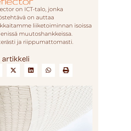
ector on ICT-talo, jonka
östehtävä on auttaa
akkaitamme liiketoiminnan isoissa
pienissä muutoshankkeissa.
terästi ja riippumattomasti.
 artikkeli