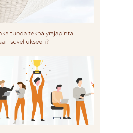
nka tuoda tekoälyrajapinta
an sovellukseen?