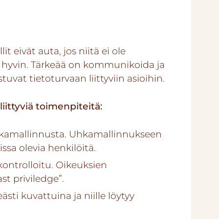
t eivät auta, jos niitä ei ole
n hyvin. Tärkeää on kommunikoida ja
tuvat tietoturvaan liittyviin asioihin.
iittyviä toimenpiteitä:
hkamallinnusta. Uhkamallinnukseen
issa olevia henkilöitä.
 kontrolloitu. Oikeuksien
st priviledge”.
sti kuvattuina ja niille löytyy