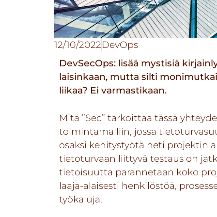
12/10/2022
DevOps
DevSecOps: lisää mystisiä kirjainl
laisinkaan, mutta silti monimutka
liikaa? Ei varmastikaan.
Mitä ”Sec” tarkoittaa tässä yhteyd
toimintamalliin, jossa tietoturvas
osaksi kehitystyötä heti projektin a
tietoturvaan liittyvä testaus on jat
tietoisuutta parannetaan koko pro
laaja-alaisesti henkilöstöä, proses
työkaluja.