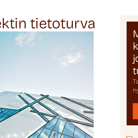
ktin tietoturva
M
k
j
t
T
n