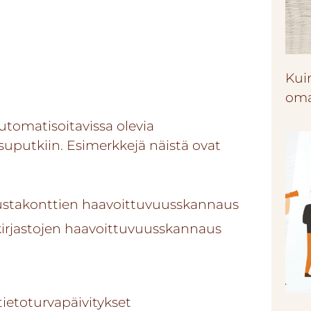
Kui
oma
utomatisoitavissa olevia
isuputkiin. Esimerkkejä näistä ovat
ustakonttien haavoittuvuusskannaus
rjastojen haavoittuvuusskannaus
ietoturvapäivitykset