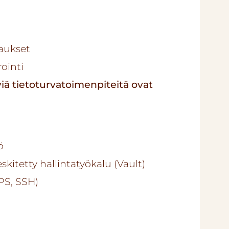
jaukset
rointi
viä tietoturvatoimenpiteitä ovat
ö
eskitetty hallintatyökalu (Vault)
PS, SSH)