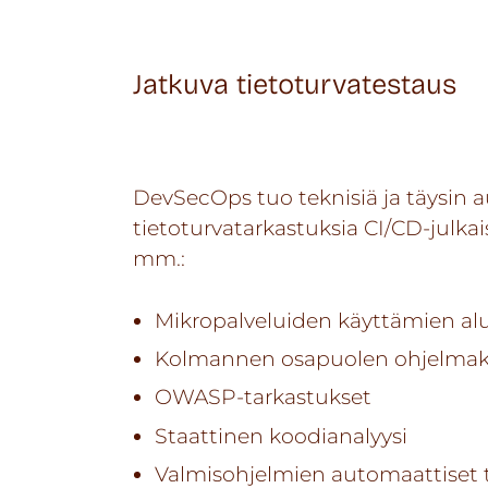
Jatkuva tietoturvatestaus
DevSecOps tuo teknisiä ja täysin a
tietoturvatarkastuksia CI/CD-julka
mm.:
Mikropalveluiden käyttämien al
Kolmannen osapuolen ohjelmaki
OWASP-tarkastukset
Staattinen koodianalyysi
Valmisohjelmien automaattiset t