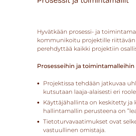
Prosessit ja toimintamallit
Hyvätkään prosessi- ja toimintamalli
kommunikoitu projektille riittävä
perehdyttää kaikki projektiin osallis
Prosesseihin ja toimintamalleihin l
Projektissa tehdään jatkuvaa u
kutsutaan laaja-alaisesti eri roole
Käyttäjähallinta on keskitetty ja
hallintamallin perusteena on ”lea
Tietoturvavaatimukset ovat selkeä
vastuullinen omistaja.