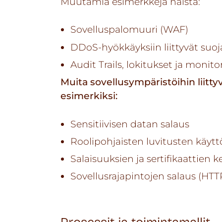
Muutamia esimerkkejä näistä:
Sovelluspalomuuri (WAF)
DDoS-hyökkäyksiin liittyvät suo
Audit Trails, lokitukset ja monito
Muita sovellusympäristöihin liitty
esimerkiksi:
Sensitiivisen datan salaus
Roolipohjaisten luvitusten käytt
Salaisuuksien ja sertifikaattien k
Sovellusrajapintojen salaus (HTT