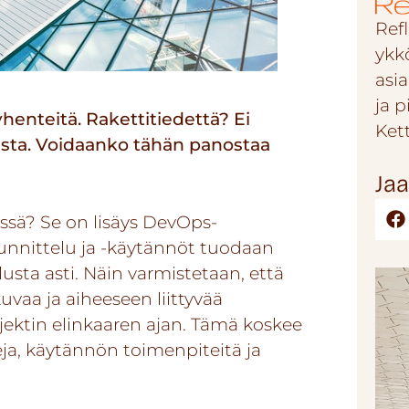
Refl
ykk
asi
ja 
yhenteitä. Rakettitiedettä? Ei
Ket
ista. Voidaanko tähän panostaa
Jaa
essä? Se on lisäys DevOps-
uunnittelu ja -käytännöt tuodaan
lusta asti. Näin varmistetaan, että
kuvaa ja aiheeseen liittyvää
jektin elinkaaren ajan. Tämä koskee
seja, käytännön toimenpiteitä ja