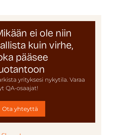
ikään ei ole niin
allista kuin virhe,
oka pääsee
uotantoon
arkista yrityksesi nykytila. Varaa
yt QA-osaajat!
Ota yhteyttä