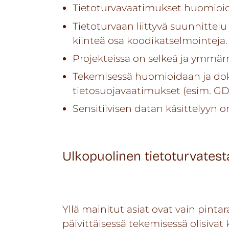
Tietoturvavaatimukset huomioid
Tietoturvaan liittyvä suunnittelu
kiinteä osa koodikatselmointeja.
Projekteissa on selkeä ja ymmärr
Tekemisessä huomioidaan ja do
tietosuojavaatimukset (esim. GD
Sensitiivisen datan käsittelyyn o
Ulkopuolinen tietoturvates
Yllä mainitut asiat ovat vain pinta
päivittäisessä tekemisessä olisivat