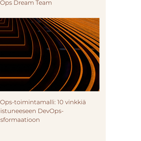
Ops Dream Team
Ops-toimintamalli: 10 vinkkiä
istuneeseen DevOps-
nsformaatioon