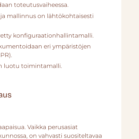
aan toteutusvaiheessa.
 ja mallinnus on lähtökohtaisesti
etty konfiguraationhallintamalli.
kumentoidaan eri ympäristöjen
PR).
n luotu toimintamalli.
taus
raapaisua. Vaikka perusasiat
 kunnossa, on vahvasti suositeltavaa